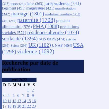
jurisprudence
(733)
Italie
(363)
(313)
Irlande
(231)
logement
(451)
magistrature
(421)
manifestation
mariage
(1301)
(342)
médiation familiale
(333)
paternité
(1708)
pension
ONU
(244)
PMA
(1088)
alimentaire
(576)
prestations
résidence alternée
(1074)
sociales
(571)
scolarité
(1394)
SOS PAPA
(474)
suicide
USA
UK
(1102)
UNAF
(464)
(295)
Suisse
(296)
violence
(1692)
(1296)
Recherche par date de
publication
avril 2022
D
L
M
M
J
V
S
1
2
3
4
5
6
7
8
9
10
11
12
13
14
15
16
17
18
19
20
21
22
23