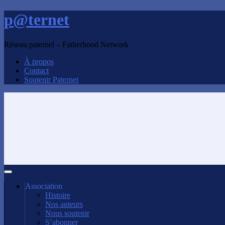
p@ternet
Réseau paternel – Fatherhood Network
À propos
Contact
Soutenir Paternet
Association
Histoire
Nos auteurs
Nous soutenir
S’abonner