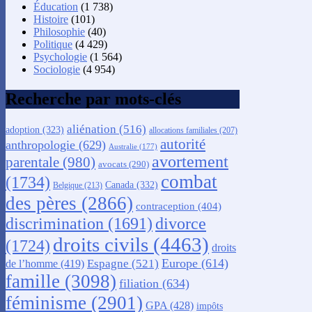
Éducation
(1 738)
Histoire
(101)
Philosophie
(40)
Politique
(4 429)
Psychologie
(1 564)
Sociologie
(4 954)
Recherche par mots-clés
aliénation
(516)
adoption
(323)
allocations familiales
(207)
autorité
anthropologie
(629)
Australie
(177)
avortement
parentale
(980)
avocats
(290)
combat
(1734)
Canada
(332)
Belgique
(213)
des pères
(2866)
contraception
(404)
discrimination
(1691)
divorce
droits civils
(4463)
(1724)
droits
Europe
(614)
Espagne
(521)
de l’homme
(419)
famille
(3098)
filiation
(634)
féminisme
(2901)
GPA
(428)
impôts