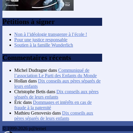
Pétitions à signer
Non à l’idéologie transgenre à l’école !
Pour une justice responsable
Soutien à la famille Wunderlich
Commentaires récents
Michel Dudragne
dans
Communiqué de
l’association Le Parti des Enfants du Monde
Hollan
dans
Dix conseils aux pères séparés de
leurs enfants
Christophe Betis
dans
Dix conseils aux pères
séparés de leurs enfants
Éric
dans
Dommages et intérêts en cas de
fraude à la paternité
Mathieu Genovesio
dans
Dix conseils aux
pères séparés de leurs enfants
© 1999-2026 p@ternet