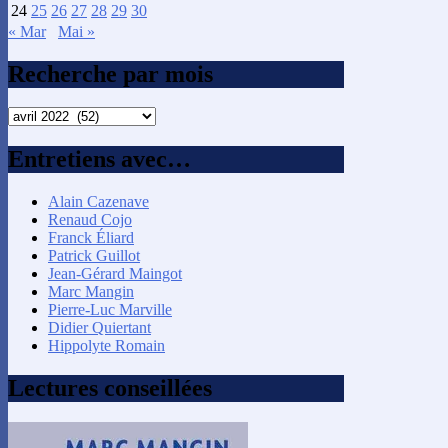
24
25
26
27
28
29
30
« Mar
Mai »
Recherche par mois
Recherche
par
mois
Entretiens avec…
Alain Cazenave
Renaud Cojo
Franck Éliard
Patrick Guillot
Jean-Gérard Maingot
Marc Mangin
Pierre-Luc Marville
Didier Quiertant
Hippolyte Romain
Lectures conseillées