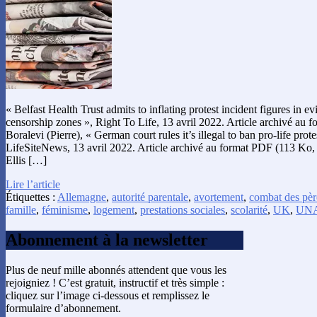
« Belfast Health Trust admits to inflating protest incident figures in e
censorship zones », Right To Life, 13 avril 2022. Article archivé au 
Boralevi (Pierre), « German court rules it’s illegal to ban pro-life prote
LifeSiteNews, 13 avril 2022. Article archivé au format PDF (113 Ko, 2
Ellis […]
Lire l’article
Étiquettes :
Allemagne
,
autorité parentale
,
avortement
,
combat des pèr
famille
,
féminisme
,
logement
,
prestations sociales
,
scolarité
,
UK
,
UN
Abonnement à la newsletter
Plus de neuf mille abonnés attendent que vous les
rejoigniez ! C’est gratuit, instructif et très simple :
cliquez sur l’image ci-dessous et remplissez le
formulaire d’abonnement.