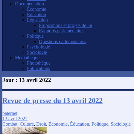
Documentation
Économie
Éducation
Législation
Propositions et projets de loi
Rapports parlementaires
Politique
Questions parlementaires
Psychologie
Sociologie
Médiathèque
Photothèque
Publications
Jour :
13 avril 2022
Revue de presse du 13 avril 2022
paternet
13 avril 2022
Combat
,
Culture
,
Droit
,
Économie
,
Éducation
,
Politique
,
Sociologie