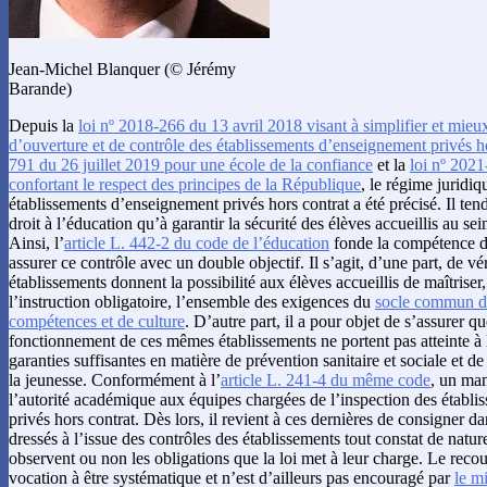
Jean-Michel Blanquer (© Jérémy
Barande)
Depuis la
loi nº 2018-266 du 13 avril 2018 visant à simplifier et mieu
d’ouverture et de contrôle des établissements d’enseignement privés h
791 du 26 juillet 2019 pour une école de la confiance
et la
loi nº 202
confortant le respect des principes de la République
, le régime juridi
établissements d’enseignement privés hors contrat a été précisé. Il ten
droit à l’éducation qu’à garantir la sécurité des élèves accueillis au se
Ainsi, l’
article L. 442-2 du code de l’éducation
fonde la compétence d
assurer ce contrôle avec un double objectif. Il s’agit, d’une part, de v
établissements donnent la possibilité aux élèves accueillis de maîtriser,
l’instruction obligatoire, l’ensemble des exigences du
socle commun de
compétences et de culture
. D’autre part, il a pour objet de s’assurer q
fonctionnement de ces mêmes établissements ne portent pas atteinte à l
garanties suffisantes en matière de prévention sanitaire et sociale et de
la jeunesse. Conformément à l’
article L. 241-4 du même code
, un man
l’autorité académique aux équipes chargées de l’inspection des établ
privés hors contrat. Dès lors, il revient à ces dernières de consigner d
dressés à l’issue des contrôles des établissements tout constat de natur
observent ou non les obligations que la loi met à leur charge. Le reco
vocation à être systématique et n’est d’ailleurs pas encouragé par
le mi