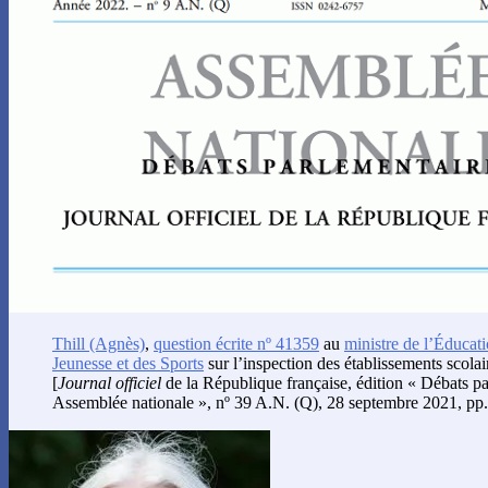
Thill
(Agnès)
,
question écrite nº 41359
au
ministre de l’Éducati
Jeunesse et des Sports
sur l’inspection des établissements scolai
[
Journal officiel
de la République française, édition « Débats pa
Assemblée nationale », nº 39 A.N. (Q), 28 septembre 2021, pp