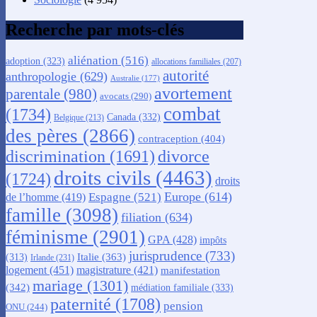
Recherche par mots-clés
aliénation
(516)
adoption
(323)
allocations familiales
(207)
autorité
anthropologie
(629)
Australie
(177)
avortement
parentale
(980)
avocats
(290)
combat
(1734)
Canada
(332)
Belgique
(213)
des pères
(2866)
contraception
(404)
discrimination
(1691)
divorce
droits civils
(4463)
(1724)
droits
Europe
(614)
Espagne
(521)
de l’homme
(419)
famille
(3098)
filiation
(634)
féminisme
(2901)
GPA
(428)
impôts
jurisprudence
(733)
Italie
(363)
(313)
Irlande
(231)
logement
(451)
magistrature
(421)
manifestation
mariage
(1301)
(342)
médiation familiale
(333)
paternité
(1708)
pension
ONU
(244)