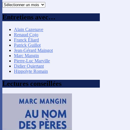
Recherche
par
mois
Entretiens avec…
Alain Cazenave
Renaud Cojo
Franck Éliard
Patrick Guillot
Jean-Gérard Maingot
Marc Mangin
Pierre-Luc Marville
Didier Quiertant
Hippolyte Romain
Lectures conseillées