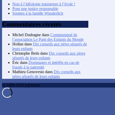
Non à l’idéologie transgenre à l’école !
Pour une justice responsable
Soutien à la famille Wunderlich
Commentaires récents
Michel Dudragne
dans
Communiqué de
l’association Le Parti des Enfants du Monde
Hollan
dans
Dix conseils aux pères séparés de
leurs enfants
Christophe Betis
dans
Dix conseils aux pères
séparés de leurs enfants
Éric
dans
Dommages et intérêts en cas de
fraude à la paternité
Mathieu Genovesio
dans
Dix conseils aux
pères séparés de leurs enfants
© 1999-2026 p@ternet