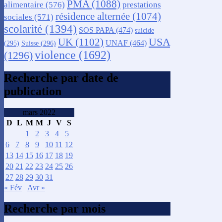
PMA
(1088)
alimentaire
(576)
prestations
résidence alternée
(1074)
sociales
(571)
scolarité
(1394)
SOS PAPA
(474)
suicide
USA
UK
(1102)
UNAF
(464)
(295)
Suisse
(296)
violence
(1692)
(1296)
Recherche par date de
publication
mars 2022
D
L
M
M
J
V
S
1
2
3
4
5
6
7
8
9
10
11
12
13
14
15
16
17
18
19
20
21
22
23
24
25
26
27
28
29
30
31
« Fév
Avr »
Recherche par mois