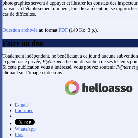
photographies servent à appuyer et illustrer les constats des inspecteurs
transmis à l’établissement qui peut, lors de sa réception, se rapproch
cas de difficultés.
Question archivée
au format
PDF
(140 Ko, 3 p.).
Faire un don
Totalement indépendant, ne bénéficiant à ce jour d’aucune subvention
la générosité privée,
P@ternet
a besoin du soutien de ses lecteurs pour
Si cette publication vous a intéressé, vous pouvez soutenir
P@ternet
g
cliquant sur l’image ci-dessous.
E-mail
Imprimer
WhatsApp
Plus