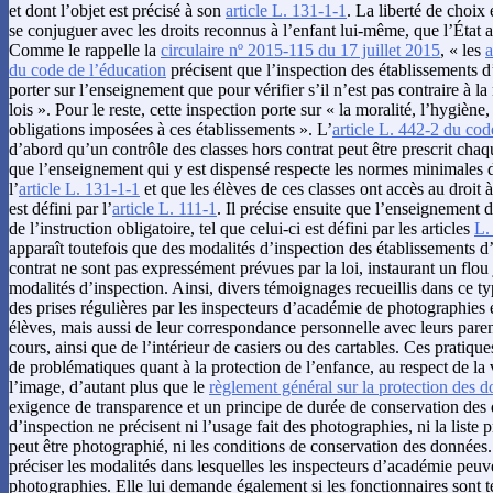
et dont l’objet est précisé à son
article L. 131-1-1
. La liberté de choix 
se conjuguer avec les droits reconnus à l’enfant lui-même, que l’État a
Comme le rappelle la
circulaire nº 2015-115 du 17 juillet 2015
, « les
a
du code de l’éducation
précisent que l’inspection des établissements 
porter sur l’enseignement que pour vérifier s’il n’est pas contraire à la
lois ». Pour le reste, cette inspection porte sur « la moralité, l’hygiène,
obligations imposées à ces établissements ». L’
article L. 442-2 du cod
d’abord qu’un contrôle des classes hors contrat peut être prescrit chaq
que l’enseignement qui y est dispensé respecte les normes minimales 
l’
article L. 131-1-1
et que les élèves de ces classes ont accès au droit à
est défini par l’
article L. 111-1
. Il précise ensuite que l’enseignement d
de l’instruction obligatoire, tel que celui-ci est défini par les articles
L.
apparaît toutefois que des modalités d’inspection des établissements 
contrat ne sont pas expressément prévues par la loi, instaurant un flou
modalités d’inspection. Ainsi, divers témoignages recueillis dans ce ty
des prises régulières par les inspecteurs d’académie de photographies
élèves, mais aussi de leur correspondance personnelle avec leurs paren
cours, ainsi que de l’intérieur de casiers ou des cartables. Ces pratiq
de problématiques quant à la protection de l’enfance, au respect de la v
l’image, d’autant plus que le
règlement général sur la protection des 
exigence de transparence et un principe de durée de conservation des
d’inspection ne précisent ni l’usage fait des photographies, ni la liste p
peut être photographié, ni les conditions de conservation des données.
préciser les modalités dans lesquelles les inspecteurs d’académie peuv
photographies. Elle lui demande également si les fonctionnaires sont t