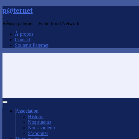
p@ternet
Réseau paternel – Fatherhood Network
À propos
Contact
Soutenir Paternet
Association
Histoire
Nos auteurs
Nous soutenir
S’abonner
Documentation