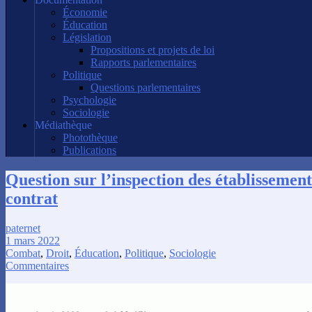
Économie
Éducation
Législation
Propositions et projets de loi
Rapports parlementaires
Politique
Questions parlementaires
Psychologie
Sociologie
Médiathèque
Photothèque
Publications
Question sur l’inspection des établissement
contrat
paternet
1 mars 2022
Combat
,
Droit
,
Éducation
,
Politique
,
Sociologie
Commentaires