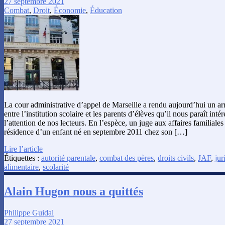
27 septembre 2021
Combat
,
Droit
,
Économie
,
Éducation
La cour administrative d’appel de Marseille a rendu aujourd’hui un arr
entre l’institution scolaire et les parents d’élèves qu’il nous paraît inté
l’attention de nos lecteurs. En l’espèce, un juge aux affaires familiales
résidence d’un enfant né en septembre 2011 chez son […]
Lire l’article
Étiquettes :
autorité parentale
,
combat des pères
,
droits civils
,
JAF
,
jur
alimentaire
,
scolarité
Alain Hugon nous a quittés
Philippe Guidal
27 septembre 2021