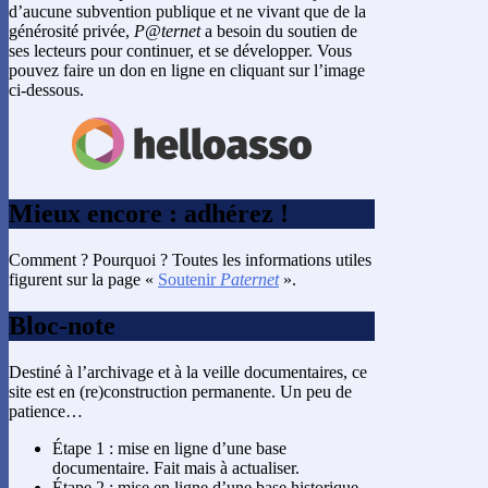
d’aucune subvention publique et ne vivant que de la
générosité privée,
P@ternet
a besoin du soutien de
ses lecteurs pour continuer, et se développer. Vous
pouvez faire un don en ligne en cliquant sur l’image
ci-dessous.
Mieux encore : adhérez !
Comment ? Pourquoi ? Toutes les informations utiles
figurent sur la page «
Soutenir
Paternet
».
Bloc-note
Destiné à l’archivage et à la veille documentaires, ce
site est en (re)construction permanente. Un peu de
patience…
Étape 1 : mise en ligne d’une base
documentaire. Fait mais à actualiser.
Étape 2 : mise en ligne d’une base historique.