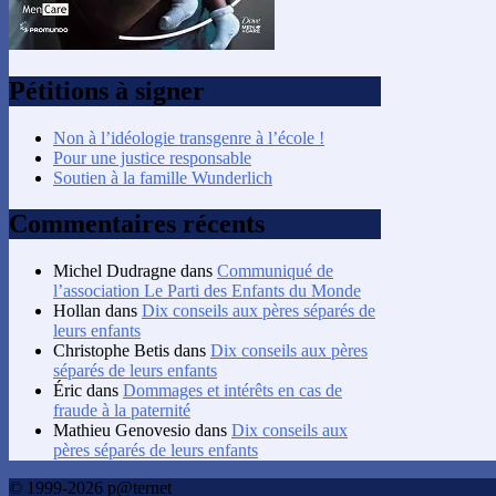
Pétitions à signer
Non à l’idéologie transgenre à l’école !
Pour une justice responsable
Soutien à la famille Wunderlich
Commentaires récents
Michel Dudragne
dans
Communiqué de
l’association Le Parti des Enfants du Monde
Hollan
dans
Dix conseils aux pères séparés de
leurs enfants
Christophe Betis
dans
Dix conseils aux pères
séparés de leurs enfants
Éric
dans
Dommages et intérêts en cas de
fraude à la paternité
Mathieu Genovesio
dans
Dix conseils aux
pères séparés de leurs enfants
© 1999-2026 p@ternet