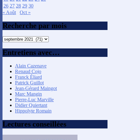
26
27
28
29
30
« Août
Oct »
Recherche par mois
Recherche
par
mois
Entretiens avec…
Alain Cazenave
Renaud Cojo
Franck Éliard
Patrick Guillot
Jean-Gérard Maingot
Marc Mangin
Pierre-Luc Marville
Didier Quiertant
Hippolyte Romain
Lectures conseillées