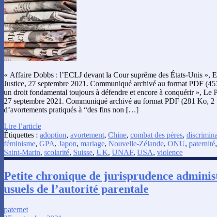
« Affaire Dobbs : l’ECLJ devant la Cour suprême des États-Unis », 
Justice, 27 septembre 2021. Communiqué archivé au format PDF (453
un droit fondamental toujours à défendre et encore à conquérir », Le P
27 septembre 2021. Communiqué archivé au format PDF (281 Ko, 2 p.
d’avortements pratiqués à “des fins non […]
Lire l’article
Étiquettes :
adoption
,
avortement
,
Chine
,
combat des pères
,
discrimin
féminisme
,
GPA
,
Japon
,
mariage
,
Nouvelle-Zélande
,
ONU
,
paternité
Saint-Marin
,
scolarité
,
Suisse
,
UK
,
UNAF
,
USA
,
violence
Petite chronique de jurisprudence administ
usuels de l’autorité parentale
paternet