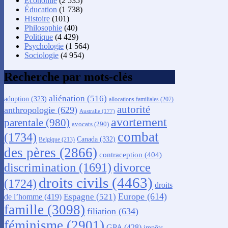
Économie
(2 535)
Éducation
(1 738)
Histoire
(101)
Philosophie
(40)
Politique
(4 429)
Psychologie
(1 564)
Sociologie
(4 954)
Recherche par mots-clés
aliénation
(516)
adoption
(323)
allocations familiales
(207)
autorité
anthropologie
(629)
Australie
(177)
avortement
parentale
(980)
avocats
(290)
combat
(1734)
Canada
(332)
Belgique
(213)
des pères
(2866)
contraception
(404)
discrimination
(1691)
divorce
droits civils
(4463)
(1724)
droits
Europe
(614)
Espagne
(521)
de l’homme
(419)
famille
(3098)
filiation
(634)
féminisme
(2901)
GPA
(428)
impôts