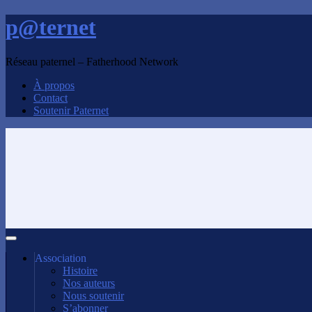
p@ternet
Réseau paternel – Fatherhood Network
À propos
Contact
Soutenir Paternet
Association
Histoire
Nos auteurs
Nous soutenir
S’abonner