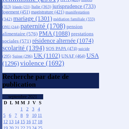
jurisprudence
(733)
Italie
(363)
(313)
Irlande
(231)
logement
(451)
magistrature
(421)
manifestation
mariage
(1301)
(342)
médiation familiale
(333)
paternité
(1708)
pension
ONU
(244)
PMA
(1088)
alimentaire
(576)
prestations
résidence alternée
(1074)
sociales
(571)
scolarité
(1394)
SOS PAPA
(474)
suicide
USA
UK
(1102)
UNAF
(464)
(295)
Suisse
(296)
violence
(1692)
(1296)
Recherche par date de
publication
septembre 2021
D
L
M
M
J
V
S
1
2
3
4
5
6
7
8
9
10
11
12
13
14
15
16
17
18
19
20
21
22
23
24
25