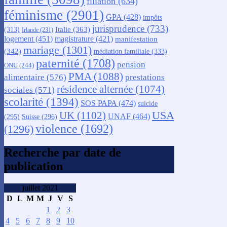
filiation
(634)
féminisme
(2901)
GPA
(428)
impôts
jurisprudence
(733)
Italie
(363)
(313)
Irlande
(231)
logement
(451)
magistrature
(421)
manifestation
mariage
(1301)
(342)
médiation familiale
(333)
paternité
(1708)
pension
ONU
(244)
PMA
(1088)
alimentaire
(576)
prestations
résidence alternée
(1074)
sociales
(571)
scolarité
(1394)
SOS PAPA
(474)
suicide
USA
UK
(1102)
UNAF
(464)
(295)
Suisse
(296)
violence
(1692)
(1296)
Recherche par date de
publication
juillet 2021
D
L
M
M
J
V
S
1
2
3
4
5
6
7
8
9
10