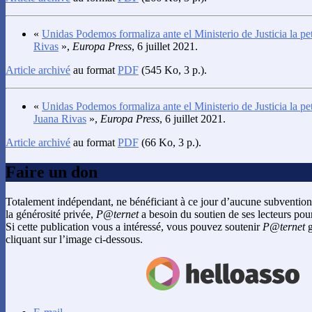
«
Unidas Podemos formaliza ante el Ministerio de Justicia la pe
Rivas
»,
Europa Press
, 6 juillet 2021.
Article archivé
au format
PDF
(545 Ko, 3 p.).
«
Unidas Podemos formaliza ante el Ministerio de Justicia la pet
Juana Rivas
»,
Europa Press
, 6 juillet 2021.
Article archivé
au format
PDF
(66 Ko, 3 p.).
Faire un don
Totalement indépendant, ne bénéficiant à ce jour d’aucune subvention
la générosité privée,
P@ternet
a besoin du soutien de ses lecteurs pour
Si cette publication vous a intéressé, vous pouvez soutenir
P@ternet
g
cliquant sur l’image ci-dessous.