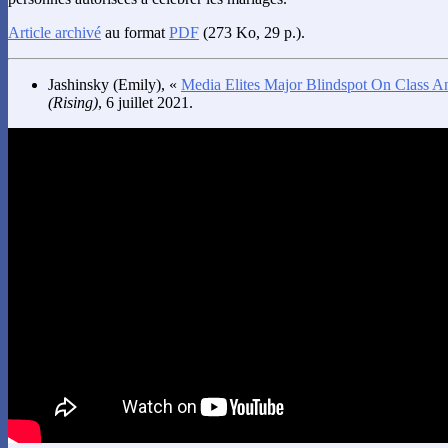
Article archivé
au format
PDF
(273 Ko, 29 p.).
Jashinsky
(Emily), «
Media Elites Major Blindspot On Class A
(Rising)
, 6 juillet 2021.