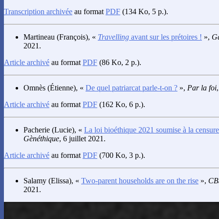
Transcription archivée
au format
PDF
(134 Ko, 5 p.).
Martineau
(François), «
Travelling
avant sur les prétoires !
»,
Ga
2021.
Article archivé
au format
PDF
(86 Ko, 2 p.).
Omnès
(Étienne), «
De quel patriarcat parle-t-on ?
»,
Par la foi
Article archivé
au format
PDF
(162 Ko, 6 p.).
Pacherie
(Lucie), «
La loi bioéthique 2021 soumise à la censure
Gènéthique
, 6 juillet 2021.
Article archivé
au format
PDF
(700 Ko, 3 p.).
Salamy
(Elissa), «
Two-parent households are on the rise
»,
CB
2021.