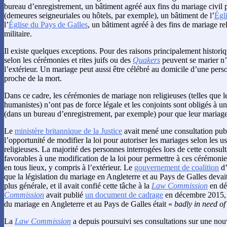
bureau d’enregistrement, un bâtiment agréé aux fins du mariage civil pa
(demeures seigneuriales ou hôtels, par exemple), un bâtiment de l’
Égl
l’
Église du Pays de Galles
, un bâtiment agréé à des fins de mariage re
militaire.
Il existe quelques exceptions. Pour des raisons principalement historiq
selon les cérémonies et rites juifs ou des
Quakers
peuvent se marier n’
l’extérieur. Un mariage peut aussi être célébré au domicile d’une per
proche de la mort.
Dans ce cadre, les cérémonies de mariage non religieuses (telles que 
humanistes) n’ont pas de force légale et les conjoints sont obligés à 
(dans un bureau d’enregistrement, par exemple) pour que leur mariage 
Le
ministère britannique de la Justice
avait mené une consultation pub
l’opportunité de modifier la loi pour autoriser les mariages selon les 
religieuses. La majorité des personnes interrogées lors de cette consult
favorables à une modification de la loi pour permettre à ces cérémonie
en tous lieux, y compris à l’extérieur. Le
gouvernement de coalition
d’
que la législation du mariage en Angleterre et au Pays de Galles deva
plus générale, et il avait confié cette tâche à la
Law Commission
en dé
Commission
avait publié
un document de cadrage
en décembre 2015, c
du mariage en Angleterre et au Pays de Galles était «
badly in need of
La
Law Commission
a depuis poursuivi ses consultations sur une nouv