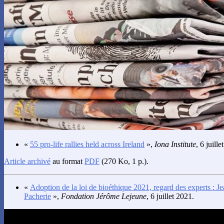
«
55 pro-life rallies held across Ireland
»,
Iona Institute
, 6 juille
Article archivé
au format
PDF
(270 Ko, 1 p.).
«
Adoption de la loi de bioéthique 2021, regard des experts : 
Pacherie
»,
Fondation Jérôme Lejeune
, 6 juillet 2021.