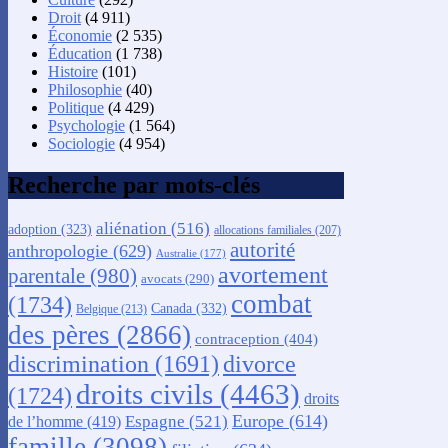
Droit
(4 911)
Économie
(2 535)
Éducation
(1 738)
Histoire
(101)
Philosophie
(40)
Politique
(4 429)
Psychologie
(1 564)
Sociologie
(4 954)
Recherche par mots-clés
aliénation
(516)
adoption
(323)
allocations familiales
(207)
autorité
anthropologie
(629)
Australie
(177)
avortement
parentale
(980)
avocats
(290)
combat
(1734)
Canada
(332)
Belgique
(213)
des pères
(2866)
contraception
(404)
discrimination
(1691)
divorce
droits civils
(4463)
(1724)
droits
Europe
(614)
Espagne
(521)
de l’homme
(419)
famille
(3098)