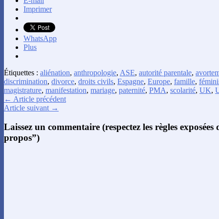
E-mail
Imprimer
WhatsApp
Plus
Étiquettes :
aliénation
,
anthropologie
,
ASE
,
autorité parentale
,
avorte
discrimination
,
divorce
,
droits civils
,
Espagne
,
Europe
,
famille
,
fémin
magistrature
,
manifestation
,
mariage
,
paternité
,
PMA
,
scolarité
,
UK
,
← Article précédent
Article suivant →
Laissez un commentaire (respectez les règles exposées
propos”)