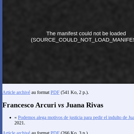
Article archivé
au format
PDF
(541 Ko, 2 p.).
Francesco Arcuri
vs
Juana Rivas
«
Podemos alega motivos de justicia para pedir el indulto de Ju
2021.
Article archivé
au format
PDF
(266 Ko, 3 p.).