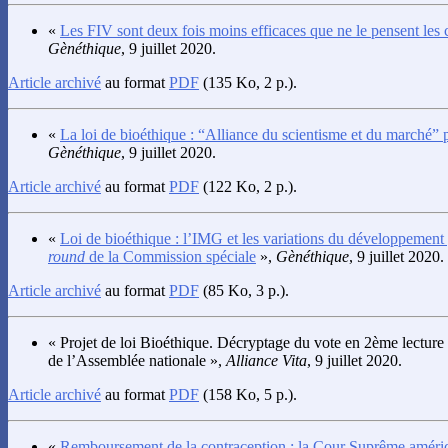
«
Les FIV sont deux fois moins efficaces que ne le pensent les c
Gènéthique
, 9 juillet 2020.
Article archivé
au format
PDF
(135 Ko, 2 p.).
«
La loi de bioéthique : “Alliance du scientisme et du marché
Gènéthique
, 9 juillet 2020.
Article archivé
au format
PDF
(122 Ko, 2 p.).
«
Loi de bioéthique : l’IMG et les variations du développement
round
de la Commission spéciale
»,
Gènéthique
, 9 juillet 2020.
Article archivé
au format
PDF
(85 Ko, 3 p.).
« Projet de loi Bioéthique. Décryptage du vote en 2ème lecture
de l’Assemblée nationale »,
Alliance Vita
, 9 juillet 2020.
Article archivé
au format
PDF
(158 Ko, 5 p.).
«
Remboursement de la contraception : la Cour Suprême améri