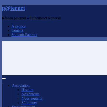
p@ternet
Réseau paternel – Fatherhood Network
À propos
Contact
Soutenir Paternet
Association
Histoire
Nos auteurs
Nous soutenir
S’abonner
Documentation