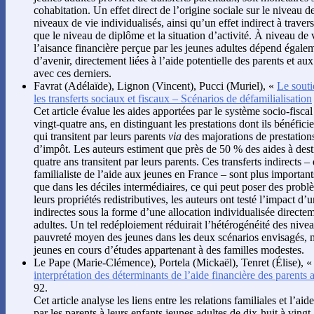
cohabitation. Un effet direct de l’origine sociale sur le niveau de
niveaux de vie individualisés, ainsi qu’un effet indirect à traver
que le niveau de diplôme et la situation d’activité. À niveau de
l’aisance financière perçue par les jeunes adultes dépend égalem
d’avenir, directement liées à l’aide potentielle des parents et au
avec ces derniers.
Favrat
(Adélaïde),
Lignon
(Vincent),
Pucci
(Muriel), «
Le souti
les transferts sociaux et fiscaux – Scénarios de défamilialisation
Cet article évalue les aides apportées par le système socio-fisca
vingt-quatre ans, en distinguant les prestations dont ils bénéfici
qui transitent par leurs parents
via
des majorations de prestation
d’impôt. Les auteurs estiment que près de 50 % des aides à desti
quatre ans transitent par leurs parents. Ces transferts indirects 
familialiste de l’aide aux jeunes en France – sont plus important
que dans les déciles intermédiaires, ce qui peut poser des probl
leurs propriétés redistributives, les auteurs ont testé l’impact d
indirectes sous la forme d’une allocation individualisée directe
adultes. Un tel redéploiement réduirait l’hétérogénéité des nivea
pauvreté moyen des jeunes dans les deux scénarios envisagés, ma
jeunes en cours d’études appartenant à des familles modestes.
Le Pape
(Marie-Clémence),
Portela
(Mickaël),
Tenret
(Élise), 
interprétation des déterminants de l’aide financière des parents 
92.
Cet article analyse les liens entre les relations familiales et l’ai
par les parents à leurs enfants jeunes adultes de dix-huit à vingt-