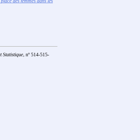
a place des femmes dans les
 Statistique
, nº 514-515-