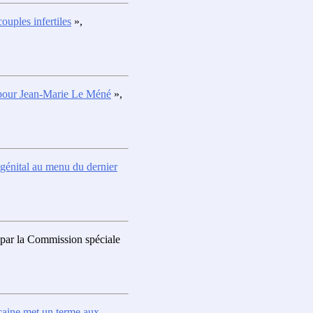
ouples infertiles
»,
” pour Jean-Marie Le Méné
»,
 génital au menu du dernier
 par la Commission spéciale
caine met un terme aux