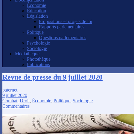
Économie
Éducation
Législation
Propositions et projets de loi
Rapports parlementaires
Politique
Questions parlementaires
Psychologie
Sociologie
Médiathèque
Photothèque
Publications
Revue de presse du 9 juillet 2020
paternet
9 juillet 2020
Combat
,
Droit
,
Économie
,
Politique
,
Sociologie
Commentaires