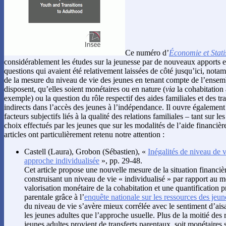
Ce numéro d’
Économie et Stati
considérablement les études sur la jeunesse par de nouveaux apports e
questions qui avaient été relativement laissées de côté jusqu’ici, not
de la mesure du niveau de vie des jeunes en tenant compte de l’ensemb
disposent, qu’elles soient monétaires ou en nature (
via
la cohabitation 
exemple) ou la question du rôle respectif des aides familiales et des tra
indirects dans l’accès des jeunes à l’indépendance. Il ouvre également 
facteurs subjectifs liés à la qualité des relations familiales – tant sur l
choix effectués par les jeunes que sur les modalités de l’aide financièr
articles ont particulièrement retenu notre attention :
Castell
(Laura),
Grobon
(Sébastien), «
Inégalités de niveau de 
approche individualisée
», pp. 29-48.
Cet article propose une nouvelle mesure de la situation financiè
construisant un niveau de vie « individualisé » par rapport au m
valorisation monétaire de la cohabitation et une quantification p
parentale grâce à l’
enquête nationale sur les ressources des jeun
du niveau de vie s’avère mieux corrélée avec le sentiment d’ais
les jeunes adultes que l’approche usuelle. Plus de la moitié des 
jeunes adultes provient de transferts parentaux, soit monétaires 