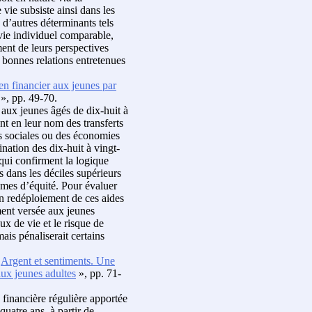
 vie subsiste ainsi dans les
s d’autres déterminants tels
 vie individuel comparable,
ent de leurs perspectives
x bonnes relations entretenues
en financier aux jeunes par
», pp. 49-70.
l aux jeunes âgés de dix-huit à
ent en leur nom des transferts
s sociales ou des économies
nation des dix-huit à vingt-
– qui confirment la logique
s dans les déciles supérieurs
èmes d’équité. Pour évaluer
’un redéploiement de ces aides
ment versée aux jeunes
ux de vie et le risque de
is pénaliserait certains
«
Argent et sentiments. Une
aux jeunes adultes
», pp. 71-
de financière régulière apportée
quatre ans, à partir de