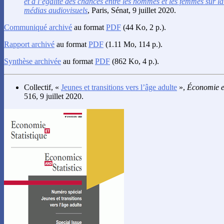
et à l’égalité des chances entre les hommes et les femmes sur l
médias audiovisuels
, Paris, Sénat, 9 juillet 2020.
Communiqué archivé
au format
PDF
(44 Ko, 2 p.).
Rapport archivé
au format
PDF
(1.11 Mo, 114 p.).
Synthèse archivée
au format
PDF
(862 Ko, 4 p.).
Collectif
, «
Jeunes et transitions vers l’âge adulte
»,
Économie et
516, 9 juillet 2020.