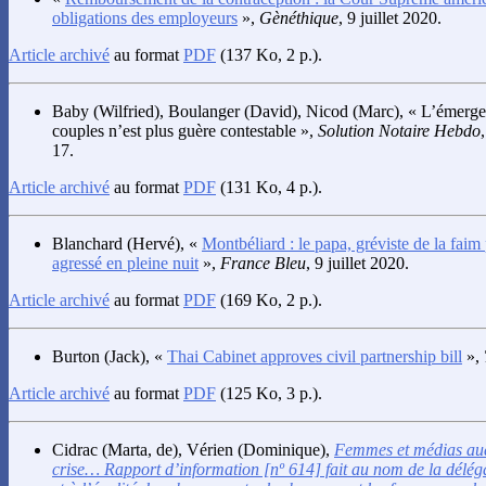
obligations des employeurs
»,
Gènéthique
, 9 juillet 2020.
Article archivé
au format
PDF
(137 Ko, 2 p.).
Baby
(Wilfried),
Boulanger
(David),
Nicod
(Marc), « L’émerge
couples n’est plus guère contestable »,
Solution Notaire Hebdo
17.
Article archivé
au format
PDF
(131 Ko, 4 p.).
Blanchard
(Hervé), «
Montbéliard : le papa, gréviste de la faim 
agressé en pleine nuit
»,
France Bleu
, 9 juillet 2020.
Article archivé
au format
PDF
(169 Ko, 2 p.).
Burton
(Jack), «
Thai Cabinet approves civil partnership bill
»,
Article archivé
au format
PDF
(125 Ko, 3 p.).
Cidrac
(Marta, de),
Vérien
(Dominique),
Femmes et médias audio
crise… Rapport d’information [nº 614] fait au nom de la délég