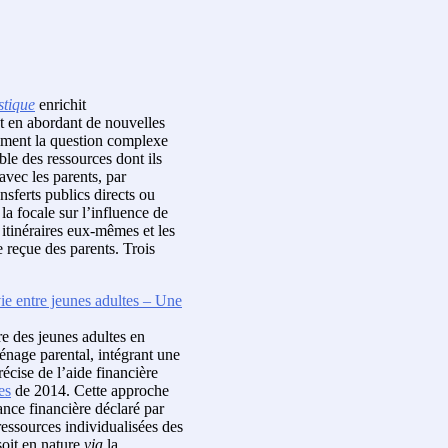
stique
enrichit
t en abordant de nouvelles
amment la question complexe
le des ressources dont ils
avec les parents, par
nsferts publics directs ou
la focale sur l’influence de
es itinéraires eux-mêmes et les
e reçue des parents. Trois
vie entre jeunes adultes – Une
re des jeunes adultes en
énage parental, intégrant une
récise de l’aide financière
es
de 2014. Cette approche
ance financière déclaré par
ressources individualisées des
soit en nature
via
la