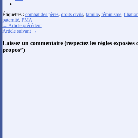
Étiquettes :
combat des pères
,
droits civils
,
famille
,
féminisme
,
filiatio
paternité
,
PMA
← Article précédent
Article suivant →
Laissez un commentaire (respectez les règles exposées
propos”)