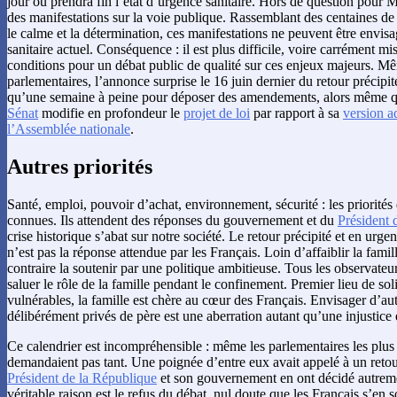
jour où prendra fin l’état d’urgence sanitaire. Hors de question pour
des manifestations sur la voie publique. Rassemblant des centaines de
le calme et la détermination, ces manifestations ne peuvent être envis
sanitaire actuel. Conséquence : il est plus difficile, voire carrément mi
conditions pour un débat public de qualité sur ces enjeux majeurs. M
parlementaires, l’annonce surprise le 16 juin dernier du retour précipité
qu’une semaine à peine pour déposer des amendements, alors même 
Sénat
modifie en profondeur le
projet de loi
par rapport à sa
version a
l’Assemblée nationale
.
Autres priorités
Santé, emploi, pouvoir d’achat, environnement, sécurité : les priorités
connues. Ils attendent des réponses du gouvernement et du
Président 
crise historique s’abat sur notre société. Le retour précipité et en urg
n’est pas la réponse attendue par les Français. Loin d’affaiblir la famille 
contraire la soutenir par une politique ambitieuse. Tous les observate
saluer le rôle de la famille pendant le confinement. Premier lieu de soli
vulnérables, la famille est chère au cœur des Français. Envisager d’aut
délibérément privés de père est une aberration autant qu’une injustice 
Ce calendrier est incompréhensible : même les parlementaires les plus 
demandaient pas tant. Une poignée d’entre eux avait appelé à un reto
Président de la République
et son gouvernement en ont décidé autreme
véritable raison est le refus du débat, nul doute que les Français s’en