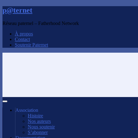
p@ternet
Réseau paternel – Fatherhood Network
À propos
Contact
Soutenir Paternet
Association
Histoire
Nos auteurs
Nous soutenir
S’abonner
Documentation