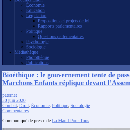
Économie
Éducation
Législation
Propositions et projets de loi
Rapports parlementaires
Politique
Questions parlementaires
Psychologie
Sociologie
Médiathèque
Photothèque
Publications
Bioéthique : le gouvernement tente de pass
Marchons Enfants réplique devant l’Assem
paternet
30 juin 2020
Combat
,
Droit
,
Économie
,
Politique
,
Sociologie
Commentaires
Communiqué de presse de
La Manif Pour Tous