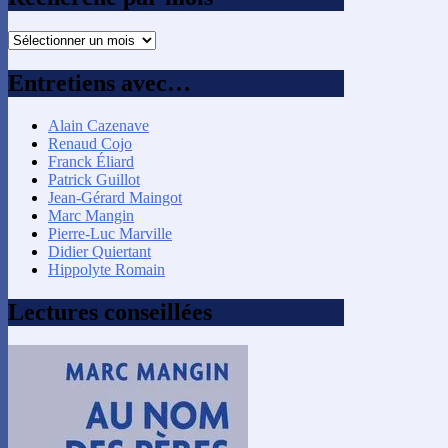
Recherche
par
mois
Entretiens avec…
Alain Cazenave
Renaud Cojo
Franck Éliard
Patrick Guillot
Jean-Gérard Maingot
Marc Mangin
Pierre-Luc Marville
Didier Quiertant
Hippolyte Romain
Lectures conseillées