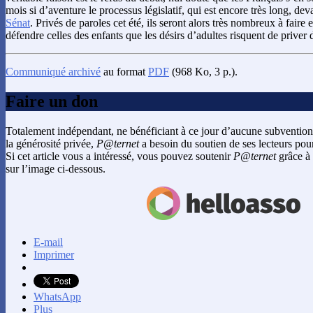
mois si d’aventure le processus législatif, qui est encore très long, de
Sénat
. Privés de paroles cet été, ils seront alors très nombreux à faire
défendre celles des enfants que les désirs d’adultes risquent de priver d
Communiqué archivé
au format
PDF
(968 Ko, 3 p.).
Faire un don
Totalement indépendant, ne bénéficiant à ce jour d’aucune subvention
la générosité privée,
P@ternet
a besoin du soutien de ses lecteurs pour
Si cet article vous a intéressé, vous pouvez soutenir
P@ternet
grâce à 
sur l’image ci-dessous.
E-mail
Imprimer
WhatsApp
Plus