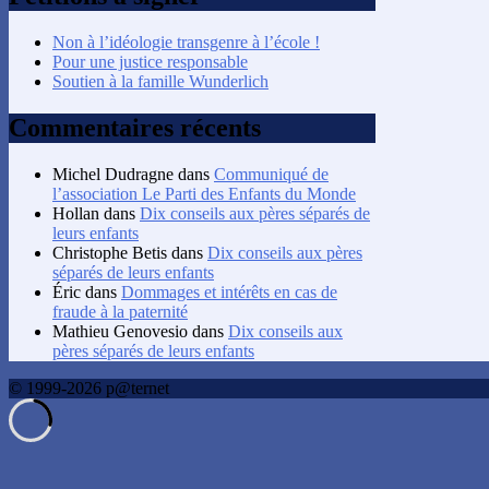
Non à l’idéologie transgenre à l’école !
Pour une justice responsable
Soutien à la famille Wunderlich
Commentaires récents
Michel Dudragne
dans
Communiqué de
l’association Le Parti des Enfants du Monde
Hollan
dans
Dix conseils aux pères séparés de
leurs enfants
Christophe Betis
dans
Dix conseils aux pères
séparés de leurs enfants
Éric
dans
Dommages et intérêts en cas de
fraude à la paternité
Mathieu Genovesio
dans
Dix conseils aux
pères séparés de leurs enfants
© 1999-2026 p@ternet