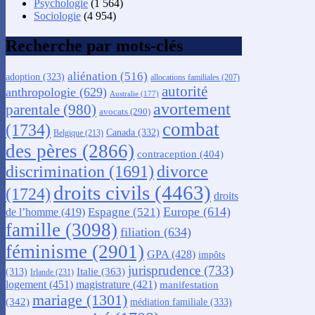
Psychologie
(1 564)
Sociologie
(4 954)
Recherche par mots-clés
aliénation
(516)
adoption
(323)
allocations familiales
(207)
autorité
anthropologie
(629)
Australie
(177)
avortement
parentale
(980)
avocats
(290)
combat
(1734)
Canada
(332)
Belgique
(213)
des pères
(2866)
contraception
(404)
discrimination
(1691)
divorce
droits civils
(4463)
(1724)
droits
Europe
(614)
Espagne
(521)
de l’homme
(419)
famille
(3098)
filiation
(634)
féminisme
(2901)
GPA
(428)
impôts
jurisprudence
(733)
Italie
(363)
(313)
Irlande
(231)
logement
(451)
magistrature
(421)
manifestation
mariage
(1301)
(342)
médiation familiale
(333)