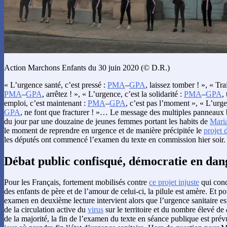
Action Marchons Enfants du 30 juin 2020 (© D.R.)
« L’urgence santé, c’est pressé :
PMA
–
GPA
, laissez tomber ! », « Trait
PMA
–
GPA
, arrêtez ! », « L’urgence, c’est la solidarité :
PMA
–
GPA
,
emploi, c’est maintenant :
PMA
–
GPA
, c’est pas l’moment », « L’urgen
GPA
, ne font que fracturer ! »… Le message des multiples panneaux 
du jour par une douzaine de jeunes femmes portant les habits de
Mari
le moment de reprendre en urgence et de manière précipitée le
projet 
les députés ont commencé l’examen du texte en commission hier soir.
Débat public confisqué, démocratie en dan
Pour les Français, fortement mobilisés contre
ce projet injuste
qui cond
des enfants de père et de l’amour de celui-ci, la pilule est amère. Et po
examen en deuxième lecture intervient alors que l’urgence sanitaire es
de la circulation active du
virus
sur le territoire et du nombre élevé de
de la majorité, la fin de l’examen du texte en séance publique est prévue