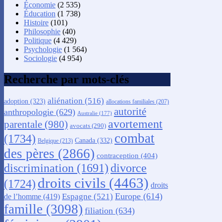
Économie
(2 535)
Éducation
(1 738)
Histoire
(101)
Philosophie
(40)
Politique
(4 429)
Psychologie
(1 564)
Sociologie
(4 954)
Recherche par mots-clés
aliénation
(516)
adoption
(323)
allocations familiales
(207)
autorité
anthropologie
(629)
Australie
(177)
avortement
parentale
(980)
avocats
(290)
combat
(1734)
Canada
(332)
Belgique
(213)
des pères
(2866)
contraception
(404)
discrimination
(1691)
divorce
droits civils
(4463)
(1724)
droits
Europe
(614)
Espagne
(521)
de l’homme
(419)
famille
(3098)
filiation
(634)