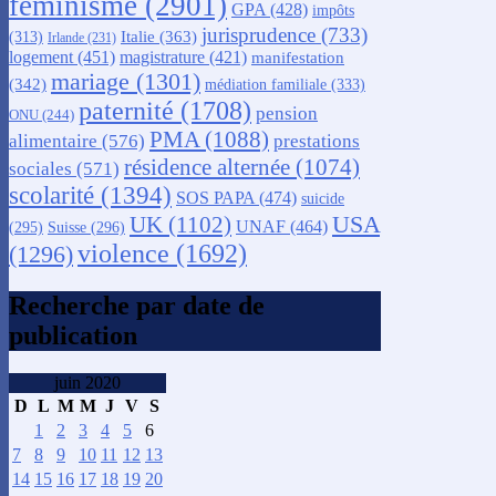
féminisme
(2901)
GPA
(428)
impôts
jurisprudence
(733)
Italie
(363)
(313)
Irlande
(231)
logement
(451)
magistrature
(421)
manifestation
mariage
(1301)
(342)
médiation familiale
(333)
paternité
(1708)
pension
ONU
(244)
PMA
(1088)
alimentaire
(576)
prestations
résidence alternée
(1074)
sociales
(571)
scolarité
(1394)
SOS PAPA
(474)
suicide
USA
UK
(1102)
UNAF
(464)
(295)
Suisse
(296)
violence
(1692)
(1296)
Recherche par date de
publication
juin 2020
D
L
M
M
J
V
S
1
2
3
4
5
6
7
8
9
10
11
12
13
14
15
16
17
18
19
20