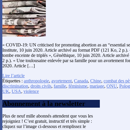
« COVID-19: UN criticised for promoting abortion as an “essential se
Institute, 10 juin 2020. Article archivé au format PDF (121 Ko, 2 p.). « 
tombe enceinte de triplés », Gènéthique, 10 juin 2020. Article archi
2 p.). « Une toulousaine enlevée par sa famille pour un avortement fo
2020. Article […]
Lire l’article
Étiquettes :
anthropologie
,
avortement
,
Canada
,
Chine
,
combat des pè
discrimination
,
droits civils
,
famille
,
féminisme
,
mariage
,
ONU
,
Polo
UK
,
USA
,
violence
Abonnement à la newsletter
Plus de neuf mille abonnés attendent que vous les
rejoigniez ! C’est gratuit, instructif et très simple :
cliquez sur l’image ci-dessous et remplissez le