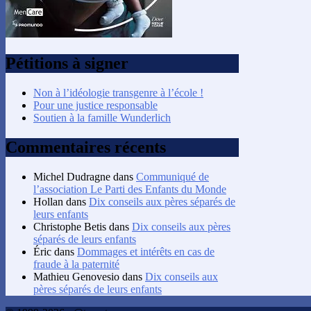
Pétitions à signer
Non à l’idéologie transgenre à l’école !
Pour une justice responsable
Soutien à la famille Wunderlich
Commentaires récents
Michel Dudragne
dans
Communiqué de
l’association Le Parti des Enfants du Monde
Hollan
dans
Dix conseils aux pères séparés de
leurs enfants
Christophe Betis
dans
Dix conseils aux pères
séparés de leurs enfants
Éric
dans
Dommages et intérêts en cas de
fraude à la paternité
Mathieu Genovesio
dans
Dix conseils aux
pères séparés de leurs enfants