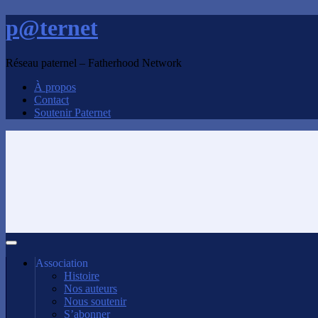
p@ternet
Réseau paternel – Fatherhood Network
À propos
Contact
Soutenir Paternet
Association
Histoire
Nos auteurs
Nous soutenir
S’abonner