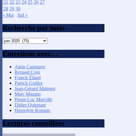
21
22
23
24
25
26
27
28
29
30
« Mai
Juil »
Recherche par mois
Recherche
par
mois
Entretiens avec…
Alain Cazenave
Renaud Cojo
Franck Éliard
Patrick Guillot
Jean-Gérard Maingot
Marc Mangin
Pierre-Luc Marville
Didier Quiertant
Hippolyte Romain
Lectures conseillées