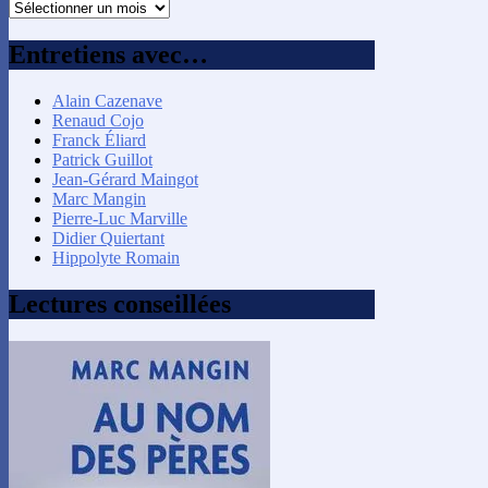
Recherche
par
mois
Entretiens avec…
Alain Cazenave
Renaud Cojo
Franck Éliard
Patrick Guillot
Jean-Gérard Maingot
Marc Mangin
Pierre-Luc Marville
Didier Quiertant
Hippolyte Romain
Lectures conseillées