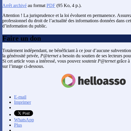
Arrêt archivé
au format
PDF
(95 Ko, 4 p.).
Attention ! La jurisprudence et la loi évoluent en permanence. Assur
professionnel du droit de l’actualité des informations données dans cet 
d’information du public.
Faire un don
Totalement indépendant, ne bénéficiant à ce jour d’aucune subvention
la générosité privée,
P@ternet
a besoin du soutien de ses lecteurs pour
Si cet article vous a intéressé, vous pouvez soutenir
P@ternet
grâce à 
sur l’image ci-dessous.
E-mail
Imprimer
WhatsApp
Plus