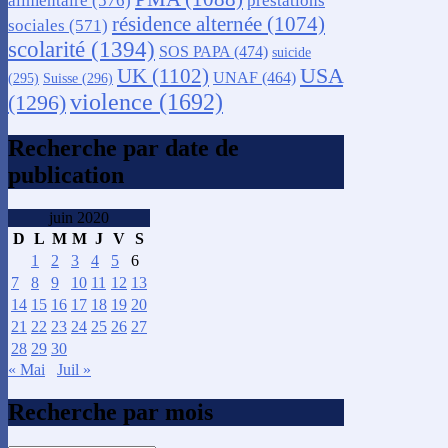
résidence alternée
(1074)
sociales
(571)
scolarité
(1394)
SOS PAPA
(474)
suicide
USA
UK
(1102)
UNAF
(464)
(295)
Suisse
(296)
violence
(1692)
(1296)
Recherche par date de
publication
juin 2020
D
L
M
M
J
V
S
1
2
3
4
5
6
7
8
9
10
11
12
13
14
15
16
17
18
19
20
21
22
23
24
25
26
27
28
29
30
« Mai
Juil »
Recherche par mois