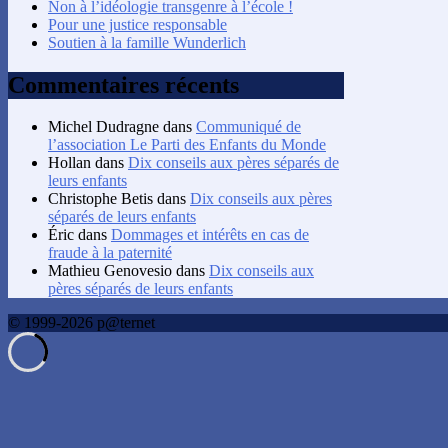
Non à l’idéologie transgenre à l’école !
Pour une justice responsable
Soutien à la famille Wunderlich
Commentaires récents
Michel Dudragne
dans
Communiqué de
l’association Le Parti des Enfants du Monde
Hollan
dans
Dix conseils aux pères séparés de
leurs enfants
Christophe Betis
dans
Dix conseils aux pères
séparés de leurs enfants
Éric
dans
Dommages et intérêts en cas de
fraude à la paternité
Mathieu Genovesio
dans
Dix conseils aux
pères séparés de leurs enfants
© 1999-2026 p@ternet