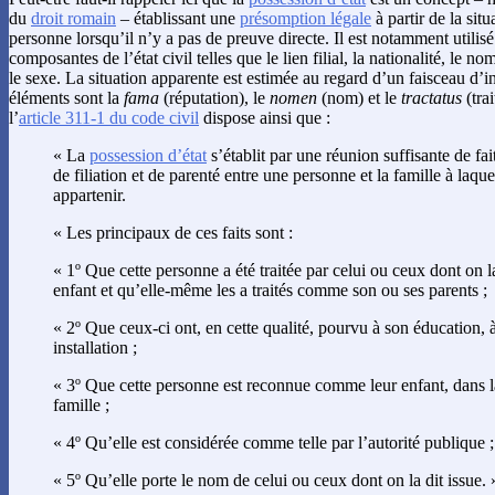
du
droit romain
– établissant une
présomption légale
à partir de la sit
personne lorsqu’il n’y a pas de preuve directe. Il est notamment utilis
composantes de l’état civil telles que le lien filial, la nationalité, le n
le sexe. La situation apparente est estimée au regard d’un faisceau d’i
éléments sont la
fama
(réputation), le
nomen
(nom) et le
tractatus
(trai
l’
article 311-1 du code civil
dispose ainsi que :
« La
possession d’état
s’établit par une réunion suffisante de fait
de filiation et de parenté entre une personne et la famille à laquel
appartenir.
« Les principaux de ces faits sont :
« 1º Que cette personne a été traitée par celui ou ceux dont on 
enfant et qu’elle-même les a traités comme son ou ses parents ;
« 2º Que ceux-ci ont, en cette qualité, pourvu à son éducation, 
installation ;
« 3º Que cette personne est reconnue comme leur enfant, dans la
famille ;
« 4º Qu’elle est considérée comme telle par l’autorité publique ;
« 5º Qu’elle porte le nom de celui ou ceux dont on la dit issue. 