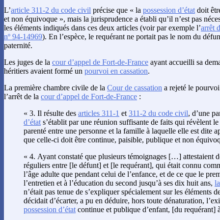
L’
article 311-2 du code civil
précise que « la
possession d’état
doit êtr
et non équivoque », mais la jurisprudence a établi qu’il n’est pas néces
les éléments indiqués dans ces deux articles (voir par exemple l’
arrêt 
nº 94-14969
). En l’espèce, le requérant ne portait pas le nom du défun
paternité.
Les juges de la
cour d’appel de Fort-de-France
ayant accueilli sa dem
héritiers avaient formé un
pourvoi en cassation
.
La première chambre civile de la
Cour de cassation
a rejeté le pourvo
l’arrêt de la
cour d’appel de Fort-de-France
:
« 3. Il résulte des
articles 311-1
et
311-2 du code civil
, d’une pa
d’état
s’établit par une réunion suffisante de faits qui révèlent le 
parenté entre une personne et la famille à laquelle elle est dite ap
que celle-ci doit être continue, paisible, publique et non équivo
« 4. Ayant constaté que plusieurs témoignages […] attestaient de
réguliers entre [le défunt] et [le requérant], qui était connu comm
l’âge adulte que pendant celui de l’enfance, et de ce que le prem
l’entretien et à l’éducation du second jusqu’à ses dix huit ans,
l
n’était pas tenue de s’expliquer spécialement sur les éléments d
décidait d’écarter, a pu en déduire, hors toute dénaturation, l’e
possession d’état
continue et publique d’enfant, [du requérant] à