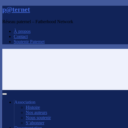
p@ternet
Réseau paternel – Fatherhood Network
À propos
Contact
Soutenir Paternet
Association
Histoire
Nos auteurs
Nous soutenir
S’abonner
Documentation