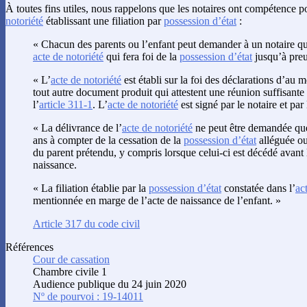
À toutes fins utiles, nous rappelons que les notaires ont compétence 
notoriété
établissant une filiation par
possession d’état
:
« Chacun des parents ou l’enfant peut demander à un notaire que
acte de notoriété
qui fera foi de la
possession d’état
jusqu’à preu
« L’
acte de notoriété
est établi sur la foi des déclarations d’au m
tout autre document produit qui attestent une réunion suffisante 
l’
article 311-1
. L’
acte de notoriété
est signé par le notaire et par
« La délivrance de l’
acte de notoriété
ne peut être demandée que
ans à compter de la cessation de la
possession d’état
alléguée ou
du parent prétendu, y compris lorsque celui-ci est décédé avant 
naissance.
« La filiation établie par la
possession d’état
constatée dans l’
ac
mentionnée en marge de l’acte de naissance de l’enfant. »
Article 317 du code civil
Références
Cour de cassation
Chambre civile 1
Audience publique du 24 juin 2020
Nº de pourvoi : 19-14011