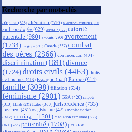
Recherche par mots-clés
aliénation
(516)
adoption
(323)
allocations familiales
(207)
autorité
anthropologie
(629)
Australie
(177)
avortement
parentale
(980)
avocats
(290)
combat
(1734)
Canada
(332)
Belgique
(213)
des pères
(2866)
contraception
(404)
discrimination
(1691)
divorce
droits civils
(4463)
(1724)
droits
Europe
(614)
Espagne
(521)
de l’homme
(419)
famille
(3098)
filiation
(634)
féminisme
(2901)
GPA
(428)
impôts
jurisprudence
(733)
Italie
(363)
(313)
Irlande
(231)
logement
(451)
magistrature
(421)
manifestation
mariage
(1301)
(342)
médiation familiale
(333)
paternité
(1708)
pension
ONU
(244)
PMA
(1088)
alimentaire
(576)
prestations