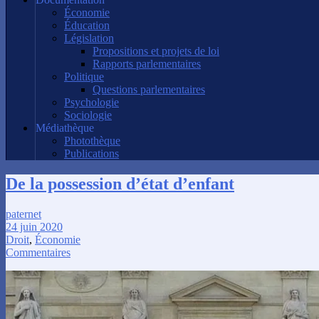
Économie
Éducation
Législation
Propositions et projets de loi
Rapports parlementaires
Politique
Questions parlementaires
Psychologie
Sociologie
Médiathèque
Photothèque
Publications
De la possession d’état d’enfant
paternet
24 juin 2020
Droit
,
Économie
Commentaires