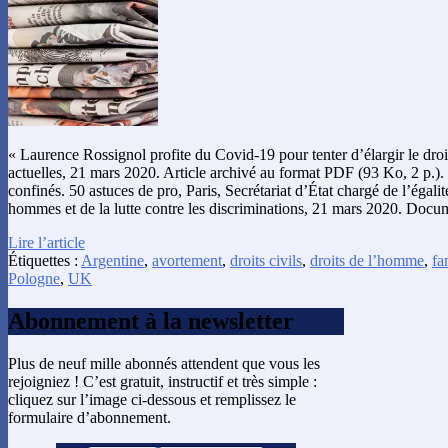
« Laurence Rossignol profite du Covid-19 pour tenter d’élargir le droi
actuelles, 21 mars 2020. Article archivé au format PDF (93 Ko, 2 p.). 
confinés. 50 astuces de pro, Paris, Secrétariat d’État chargé de l’égalit
hommes et de la lutte contre les discriminations, 21 mars 2020. Doc
Lire l’article
Étiquettes :
Argentine
,
avortement
,
droits civils
,
droits de l’homme
,
fa
Pologne
,
UK
Abonnement à la newsletter
Plus de neuf mille abonnés attendent que vous les
rejoigniez ! C’est gratuit, instructif et très simple :
cliquez sur l’image ci-dessous et remplissez le
formulaire d’abonnement.