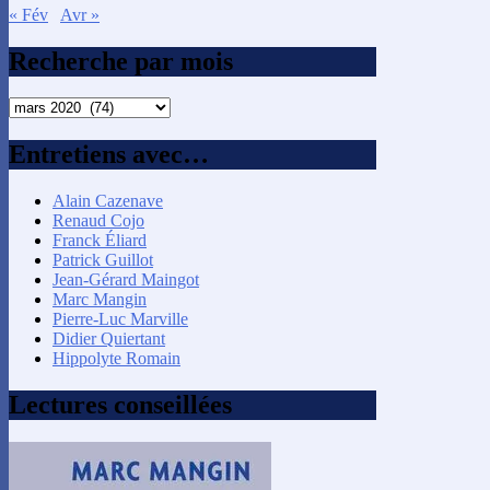
« Fév
Avr »
Recherche par mois
Recherche
par
mois
Entretiens avec…
Alain Cazenave
Renaud Cojo
Franck Éliard
Patrick Guillot
Jean-Gérard Maingot
Marc Mangin
Pierre-Luc Marville
Didier Quiertant
Hippolyte Romain
Lectures conseillées