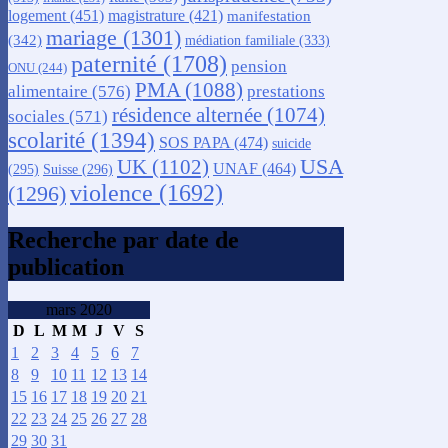
logement
(451)
magistrature
(421)
manifestation
mariage
(1301)
(342)
médiation familiale
(333)
paternité
(1708)
pension
ONU
(244)
PMA
(1088)
alimentaire
(576)
prestations
résidence alternée
(1074)
sociales
(571)
scolarité
(1394)
SOS PAPA
(474)
suicide
USA
UK
(1102)
UNAF
(464)
(295)
Suisse
(296)
violence
(1692)
(1296)
Recherche par date de
publication
mars 2020
D
L
M
M
J
V
S
1
2
3
4
5
6
7
8
9
10
11
12
13
14
15
16
17
18
19
20
21
22
23
24
25
26
27
28
29
30
31