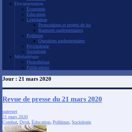
Documentation
Économie
Éducation
Législation
Propositions et projets de loi
Rapports parlementaires
Politique
Questions parlementaires
Psychologie
Sociologie
Médiathèque
Photothèque
Publications
Jour :
21 mars 2020
Revue de presse du 21 mars 2020
paternet
21 mars 2020
Combat
,
Droit
,
Éducation
,
Politique
,
Sociologie