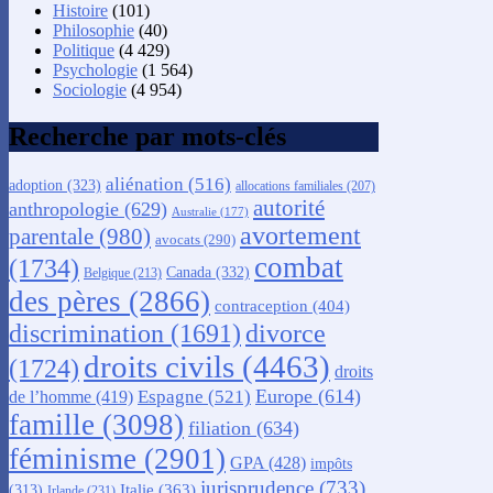
Histoire
(101)
Philosophie
(40)
Politique
(4 429)
Psychologie
(1 564)
Sociologie
(4 954)
Recherche par mots-clés
aliénation
(516)
adoption
(323)
allocations familiales
(207)
autorité
anthropologie
(629)
Australie
(177)
avortement
parentale
(980)
avocats
(290)
combat
(1734)
Canada
(332)
Belgique
(213)
des pères
(2866)
contraception
(404)
discrimination
(1691)
divorce
droits civils
(4463)
(1724)
droits
Europe
(614)
Espagne
(521)
de l’homme
(419)
famille
(3098)
filiation
(634)
féminisme
(2901)
GPA
(428)
impôts
jurisprudence
(733)
Italie
(363)
(313)
Irlande
(231)