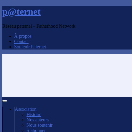
p@ternet
Réseau paternel – Fatherhood Network
À propos
Contact
Soutenir Paternet
Association
Histoire
Nos auteurs
Nous soutenir
S’abonner