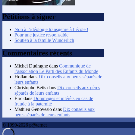
Pétitions à signer
Non à l’idéologie transgenre à l’école !
Pour une justice responsable
Soutien à la famille Wunderlich
Commentaires récents
Michel Dudragne
dans
Communiqué de
l’association Le Parti des Enfants du Monde
Hollan
dans
Dix conseils aux pères séparés de
leurs enfants
Christophe Betis
dans
Dix conseils aux pères
séparés de leurs enfants
Éric
dans
Dommages et intérêts en cas de
fraude à la paternité
Mathieu Genovesio
dans
Dix conseils aux
pères séparés de leurs enfants
© 1999-2026 p@ternet