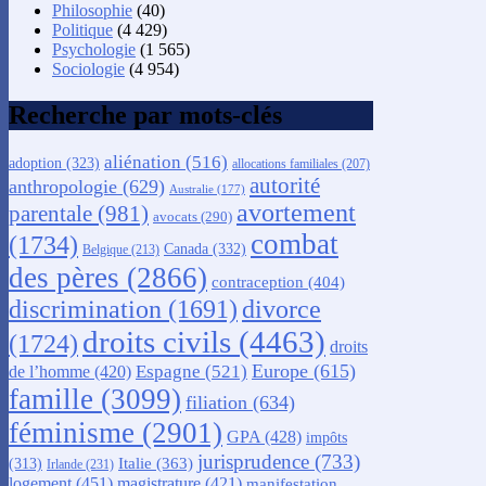
Philosophie
(40)
Politique
(4 429)
Psychologie
(1 565)
Sociologie
(4 954)
Recherche par mots-clés
aliénation
(516)
adoption
(323)
allocations familiales
(207)
autorité
anthropologie
(629)
Australie
(177)
avortement
parentale
(981)
avocats
(290)
combat
(1734)
Canada
(332)
Belgique
(213)
des pères
(2866)
contraception
(404)
discrimination
(1691)
divorce
droits civils
(4463)
(1724)
droits
Europe
(615)
Espagne
(521)
de l’homme
(420)
famille
(3099)
filiation
(634)
féminisme
(2901)
GPA
(428)
impôts
jurisprudence
(733)
Italie
(363)
(313)
Irlande
(231)
logement
(451)
magistrature
(421)
manifestation