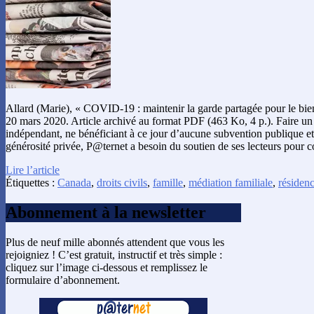
Allard (Marie), « COVID-19 : maintenir la garde partagée pour le bien
20 mars 2020. Article archivé au format PDF (463 Ko, 4 p.). Faire u
indépendant, ne bénéficiant à ce jour d’aucune subvention publique et
générosité privée, P@ternet a besoin du soutien de ses lecteurs pour c
Lire l’article
Étiquettes :
Canada
,
droits civils
,
famille
,
médiation familiale
,
résidenc
Abonnement à la newsletter
Plus de neuf mille abonnés attendent que vous les
rejoigniez ! C’est gratuit, instructif et très simple :
cliquez sur l’image ci-dessous et remplissez le
formulaire d’abonnement.