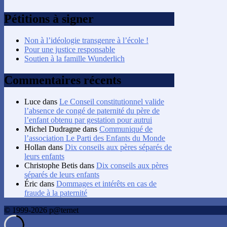
Pétitions à signer
Non à l’idéologie transgenre à l’école !
Pour une justice responsable
Soutien à la famille Wunderlich
Commentaires récents
Luce
dans
Le Conseil constitutionnel valide
l’absence de congé de paternité du père de
l’enfant obtenu par gestation pour autrui
Michel Dudragne
dans
Communiqué de
l’association Le Parti des Enfants du Monde
Hollan
dans
Dix conseils aux pères séparés de
leurs enfants
Christophe Betis
dans
Dix conseils aux pères
séparés de leurs enfants
Éric
dans
Dommages et intérêts en cas de
fraude à la paternité
© 1999-2026 p@ternet