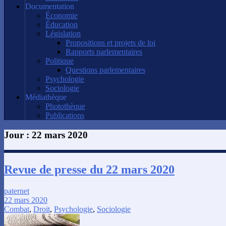
Documentation
Économie
Éducation
Législation
Propositions et projets de loi
Rapports parlementaires
Politique
Questions parlementaires
Psychologie
Sociologie
Médiathèque
Photothèque
Publications
Jour :
22 mars 2020
Revue de presse du 22 mars 2020
paternet
22 mars 2020
Combat
,
Droit
,
Psychologie
,
Sociologie