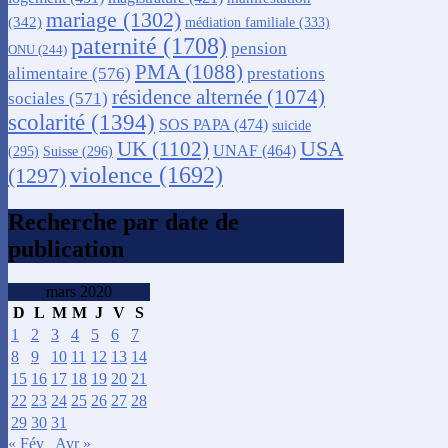
mariage
(1302)
(342)
médiation familiale
(333)
paternité
(1708)
pension
ONU
(244)
PMA
(1088)
alimentaire
(576)
prestations
résidence alternée
(1074)
sociales
(571)
scolarité
(1394)
SOS PAPA
(474)
suicide
USA
UK
(1102)
UNAF
(464)
(295)
Suisse
(296)
violence
(1692)
(1297)
Recherche par date de
publication
mars 2020
D
L
M
M
J
V
S
1
2
3
4
5
6
7
8
9
10
11
12
13
14
15
16
17
18
19
20
21
22
23
24
25
26
27
28
29
30
31
« Fév
Avr »