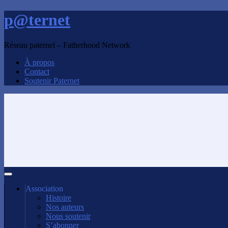
p@ternet
Réseau paternel – Fatherhood Network
À propos
Contact
Soutenir Paternet
Association
Histoire
Nos auteurs
Nous soutenir
S’abonner