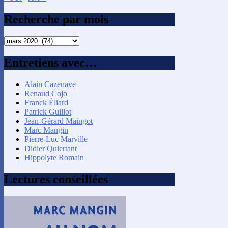
Recherche par mois
Recherche
par
mois
Entretiens avec…
Alain Cazenave
Renaud Cojo
Franck Éliard
Patrick Guillot
Jean-Gérard Maingot
Marc Mangin
Pierre-Luc Marville
Didier Quiertant
Hippolyte Romain
Lectures conseillées