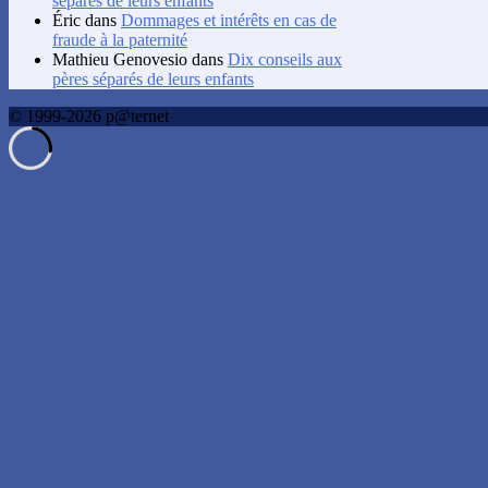
séparés de leurs enfants
Éric
dans
Dommages et intérêts en cas de
fraude à la paternité
Mathieu Genovesio
dans
Dix conseils aux
pères séparés de leurs enfants
© 1999-2026 p@ternet