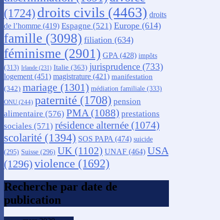
droits civils
(4463)
(1724)
droits
Europe
(614)
Espagne
(521)
de l’homme
(419)
famille
(3098)
filiation
(634)
féminisme
(2901)
GPA
(428)
impôts
jurisprudence
(733)
Italie
(363)
(313)
Irlande
(231)
logement
(451)
magistrature
(421)
manifestation
mariage
(1301)
(342)
médiation familiale
(333)
paternité
(1708)
pension
ONU
(244)
PMA
(1088)
alimentaire
(576)
prestations
résidence alternée
(1074)
sociales
(571)
scolarité
(1394)
SOS PAPA
(474)
suicide
USA
UK
(1102)
UNAF
(464)
(295)
Suisse
(296)
violence
(1692)
(1296)
Recherche par date de
publication