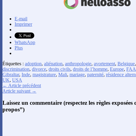
E-mail
Imprimer
WhatsApp
Plus
Étiquettes :
adoption
,
aliénation
,
anthropologie
,
avortement
,
Belgique
discrimination
,
divorce
,
droits civils
,
droits de l’homme
,
Europe
,
FAA
Gibraltar
,
Inde
,
magistrature
,
Mali
,
mariage
,
paternité
,
résidence alter
UK
,
USA
← Article précédent
Article suivant →
Laissez un commentaire (respectez les règles exposées
propos”)