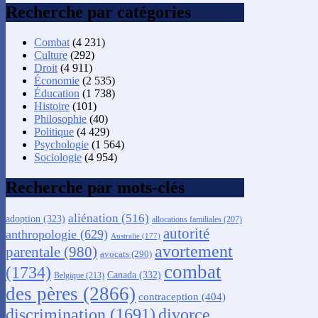
Recherche par catégories
Combat
(4 231)
Culture
(292)
Droit
(4 911)
Économie
(2 535)
Éducation
(1 738)
Histoire
(101)
Philosophie
(40)
Politique
(4 429)
Psychologie
(1 564)
Sociologie
(4 954)
Recherche par mots-clés
aliénation
(516)
adoption
(323)
allocations familiales
(207)
autorité
anthropologie
(629)
Australie
(177)
avortement
parentale
(980)
avocats
(290)
combat
(1734)
Canada
(332)
Belgique
(213)
des pères
(2866)
contraception
(404)
discrimination
(1691)
divorce