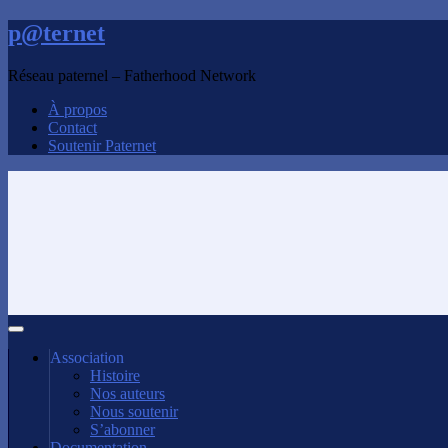
p@ternet
Réseau paternel – Fatherhood Network
À propos
Contact
Soutenir Paternet
Association
Histoire
Nos auteurs
Nous soutenir
S’abonner
Documentation