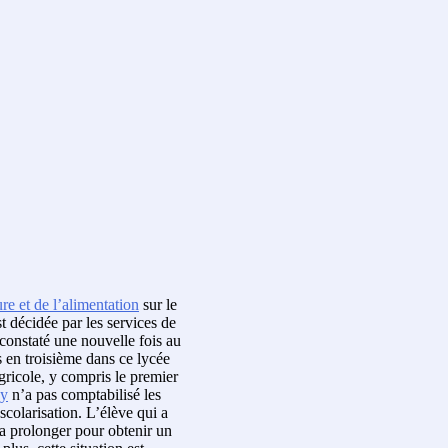
ure et de l’alimentation
sur le
st décidée par les services de
 constaté une nouvelle fois au
és en troisième dans ce lycée
ricole, y compris le premier
cy
n’a pas comptabilisé les
scolarisation. L’élève qui a
la prolonger pour obtenir un