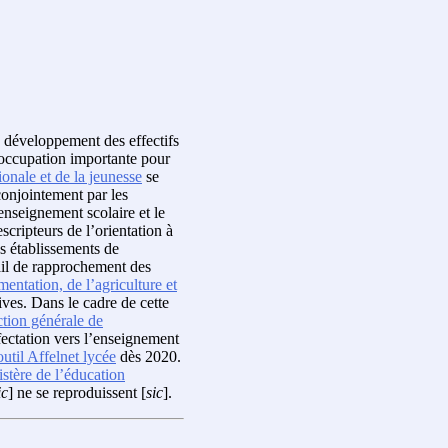
le développement des effectifs
éoccupation importante pour
ionale et de la jeunesse
se
onjointement par les
’enseignement scolaire et le
scripteurs de l’orientation à
es établissements de
ail de rapprochement des
mentation, de l’agriculture et
ives. Dans le cadre de cette
ction générale de
fectation vers l’enseignement
outil Affelnet lycée
dès 2020.
stère de l’éducation
ic
] ne se reproduissent [
sic
].