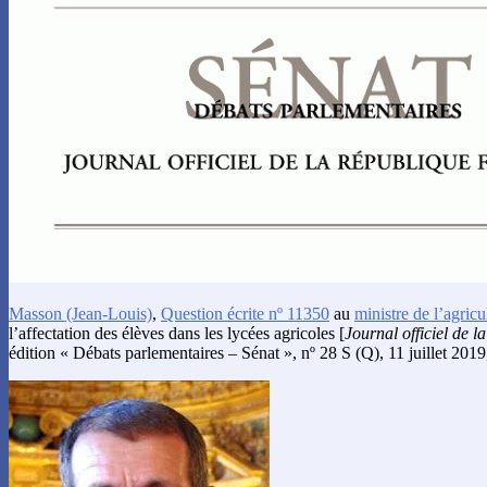
Masson
(Jean-Louis)
,
Question écrite nº 11350
au
ministre de l’agricu
l’affectation des élèves dans les lycées agricoles [
Journal officiel de l
édition « Débats parlementaires – Sénat », nº 28 S (Q), 11 juillet 2019