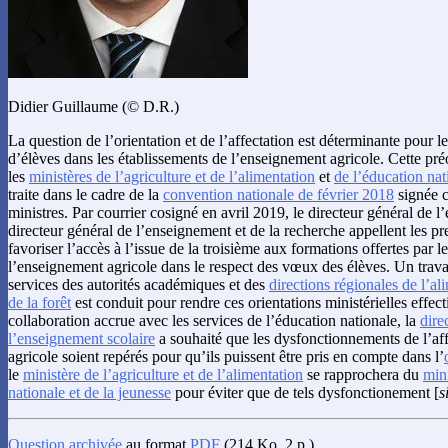
Didier Guillaume (© D.R.)
La question de l’orientation et de l’affectation est déterminante pour 
d’élèves dans les établissements de l’enseignement agricole. Cette pr
les
ministères de l’agriculture et de l’alimentation
et
de l’éducation nat
traite dans le cadre de la
convention nationale de février 2018
signée c
ministres. Par courrier cosigné en avril 2019, le directeur général de l
directeur général de l’enseignement et de la recherche appellent les pre
favoriser l’accès à l’issue de la troisième aux formations offertes par l
l’enseignement agricole dans le respect des vœux des élèves. Un trav
services des autorités académiques et des
directions régionales de l’ali
de la forêt
est conduit pour rendre ces orientations ministérielles effect
collaboration accrue avec les services de l’éducation nationale, la
dire
l’enseignement scolaire
a souhaité que les dysfonctionnements de l’af
agricole soient repérés pour qu’ils puissent être pris en compte dans l’
le
ministère de l’agriculture et de l’alimentation
se rapprochera du
mini
nationale et de la jeunesse
pour éviter que de tels dysfonctionement [
s
Question archivée
au format
PDF
(214 Ko, 2 p.).