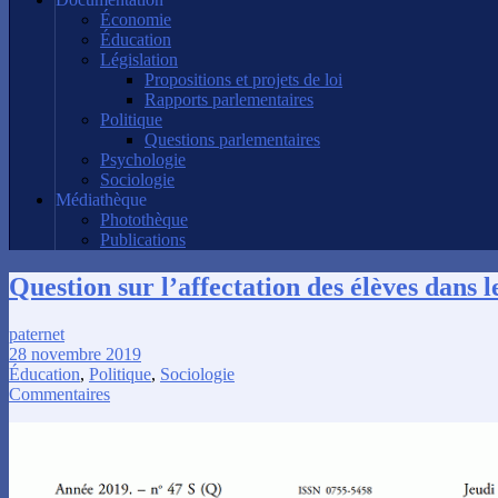
Économie
Éducation
Législation
Propositions et projets de loi
Rapports parlementaires
Politique
Questions parlementaires
Psychologie
Sociologie
Médiathèque
Photothèque
Publications
Question sur l’affectation des élèves dans l
paternet
28 novembre 2019
Éducation
,
Politique
,
Sociologie
Commentaires