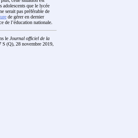
lus, cette situation est
es adolescents que le lycée
ne serait pas préférable de
ture
de gérer en dernier
ce de l’éducation nationale.
ns le
Journal officiel de la
 47 S (Q), 28 novembre 2019,