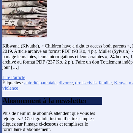
Kibwana (Kivutha), « Children have a right to access both parents »
2019. Article archivé au format PDF (93 Ko, 4 p.). Muller (Sylvain), 
partagé leurs joies, leurs interrogations et leurs craintes », 24 heures
archivé au format PDF (237 Ko, 2 p.). Faire un don Totalement indépe
jour […]
Lire l’article
Étiquettes :
autorité parentale
,
divorce
,
droits civils
,
famille
,
Kenya
,
m
violence
Abonnement à la newsletter
Plus de neuf mille abonnés attendent que vous les
rejoigniez ! C’est gratuit, instructif et très simple :
cliquez sur l’image ci-dessous et remplissez le
formulaire d’abonnement.