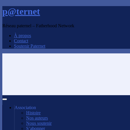
p@ternet
Réseau paternel – Fatherhood Network
À propos
Contact
Soutenir Paternet
Association
Histoire
Nos auteurs
Nous soutenir
S’abonner