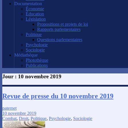
Documentation
Économie
Éducation
Législation
Propositions et projets de loi
Rapports parlementaires
Politique
Questions parlementaires
Psychologie
Sociologie
Médiathèque
Photothèque
Publications
Jour :
10 novembre 2019
Revue de presse du 10 novembre 2019
paternet
10 novembre 2019
Combat
,
Droit
,
Politique
,
Psychologie
,
Sociologie