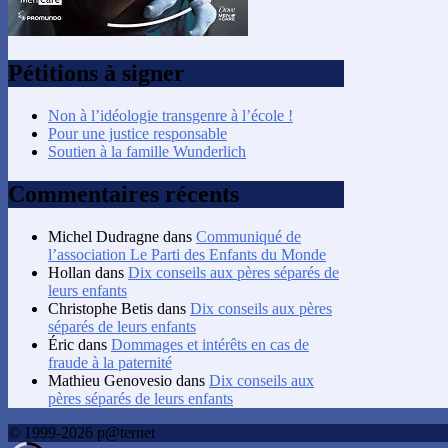
Pétitions à signer
Non à l’idéologie transgenre à l’école !
Pour une justice responsable
Soutien à la famille Wunderlich
Commentaires récents
Michel Dudragne
dans
Communiqué de
l’association Le Parti des Enfants du Monde
Hollan
dans
Dix conseils aux pères séparés de
leurs enfants
Christophe Betis
dans
Dix conseils aux pères
séparés de leurs enfants
Éric
dans
Dommages et intérêts en cas de
fraude à la paternité
Mathieu Genovesio
dans
Dix conseils aux
pères séparés de leurs enfants
© 1999-2026 p@ternet