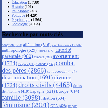
Éducation
(1 738)
Histoire
(101)
Philosophie
(40)
Politique
(4 429)
Psychologie
(1 564)
Sociologie
(4 954)
Recherche par mots-clés
aliénation
(516)
adoption
(323)
allocations familiales
(207)
autorité
anthropologie
(629)
Australie
(177)
avortement
parentale
(980)
avocats
(290)
combat
(1734)
Canada
(332)
Belgique
(213)
des pères
(2866)
contraception
(404)
discrimination
(1691)
divorce
droits civils
(4463)
(1724)
droits
Europe
(614)
Espagne
(521)
de l’homme
(419)
famille
(3098)
filiation
(634)
féminisme
(2901)
GPA
(428)
impôts