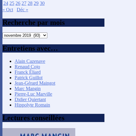
24
25
26
27
28
29
30
« Oct
Déc »
Recherche par mois
Recherche
par
mois
Entretiens avec…
Alain Cazenave
Renaud Cojo
Franck Éliard
Patrick Guillot
Jean-Gérard Maingot
Marc Mangin
Pierre-Luc Marville
Didier Quiertant
Hippolyte Romain
Lectures conseillées