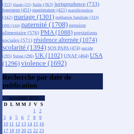
jurisprudence
(733)
Italie
(363)
(313)
Irlande
(231)
logement
(451)
magistrature
(421)
manifestation
mariage
(1301)
(342)
médiation familiale
(333)
paternité
(1708)
pension
ONU
(244)
PMA
(1088)
alimentaire
(576)
prestations
résidence alternée
(1074)
sociales
(571)
scolarité
(1394)
SOS PAPA
(474)
suicide
USA
UK
(1102)
UNAF
(464)
(295)
Suisse
(296)
violence
(1692)
(1296)
Recherche par date de
publication
novembre 2019
D
L
M
M
J
V
S
1
2
3
4
5
6
7
8
9
10
11
12
13
14
15
16
17
18
19
20
21
22
23