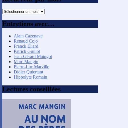
Recherche
par
mois
Entretiens avec…
Alain Cazenave
Renaud Cojo
Franck Éliard
Patrick Guillot
Jean-Gérard Maingot
Marc Mangin
Pierre-Luc Marville
Didier Quiertant
Hippolyte Romain
Lectures conseillées