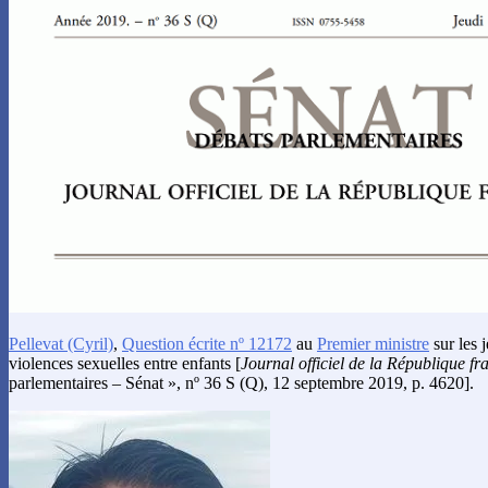
Pellevat
(Cyril)
,
Question écrite nº 12172
au
Premier ministre
sur les 
violences sexuelles entre enfants [
Journal officiel de la République fr
parlementaires – Sénat », nº 36 S (Q), 12 septembre 2019, p. 4620].