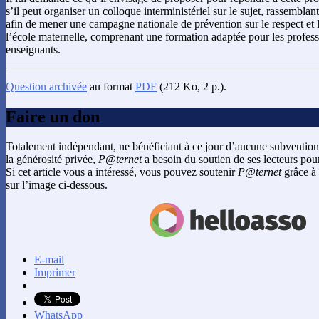
s’il peut organiser un colloque interministériel sur le sujet, rassemblan
afin de mener une campagne nationale de prévention sur le respect et 
l’école maternelle, comprenant une formation adaptée pour les professi
enseignants.
Question archivée
au format
PDF
(212 Ko, 2 p.).
Faire un don
Totalement indépendant, ne bénéficiant à ce jour d’aucune subvention
la générosité privée,
P@ternet
a besoin du soutien de ses lecteurs pour
Si cet article vous a intéressé, vous pouvez soutenir
P@ternet
grâce à 
sur l’image ci-dessous.
E-mail
Imprimer
WhatsApp