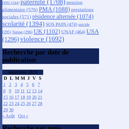
paternité
(1708)
pension
ONU
(244)
PMA
(1088)
alimentaire
(576)
prestations
résidence alternée
(1074)
sociales
(571)
scolarité
(1394)
SOS PAPA
(474)
suicide
USA
UK
(1102)
UNAF
(464)
(295)
Suisse
(296)
violence
(1692)
(1296)
Recherche par date de
publication
septembre 2019
D
L
M
M
J
V
S
1
2
3
4
5
6
7
8
9
10
11
12
13
14
15
16
17
18
19
20
21
22
23
24
25
26
27
28
29
30
« Août
Oct »
Recherche par mois