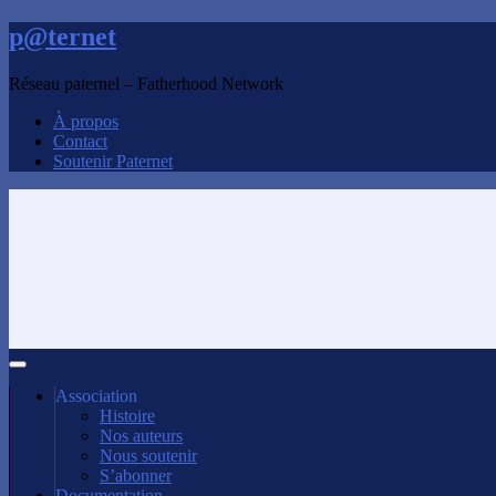
p@ternet
Réseau paternel – Fatherhood Network
À propos
Contact
Soutenir Paternet
Association
Histoire
Nos auteurs
Nous soutenir
S’abonner
Documentation