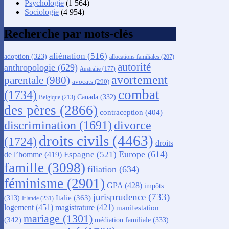
Psychologie
(1 564)
Sociologie
(4 954)
Recherche par mots-clés
aliénation
(516)
adoption
(323)
allocations familiales
(207)
autorité
anthropologie
(629)
Australie
(177)
avortement
parentale
(980)
avocats
(290)
combat
(1734)
Canada
(332)
Belgique
(213)
des pères
(2866)
contraception
(404)
discrimination
(1691)
divorce
droits civils
(4463)
(1724)
droits
Europe
(614)
Espagne
(521)
de l’homme
(419)
famille
(3098)
filiation
(634)
féminisme
(2901)
GPA
(428)
impôts
jurisprudence
(733)
Italie
(363)
(313)
Irlande
(231)
logement
(451)
magistrature
(421)
manifestation
mariage
(1301)
(342)
médiation familiale
(333)