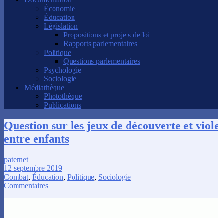
Économie
Éducation
Législation
Propositions et projets de loi
Rapports parlementaires
Politique
Questions parlementaires
Psychologie
Sociologie
Médiathèque
Photothèque
Publications
Question sur les jeux de découverte et viol
entre enfants
paternet
12 septembre 2019
Combat
,
Éducation
,
Politique
,
Sociologie
Commentaires