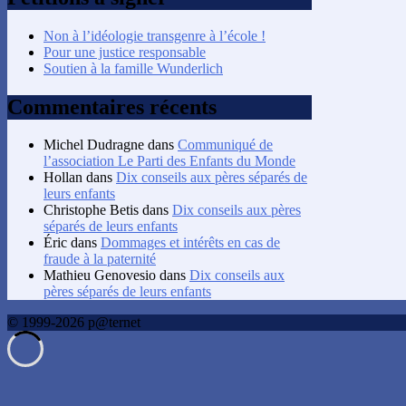
Non à l’idéologie transgenre à l’école !
Pour une justice responsable
Soutien à la famille Wunderlich
Commentaires récents
Michel Dudragne
dans
Communiqué de
l’association Le Parti des Enfants du Monde
Hollan
dans
Dix conseils aux pères séparés de
leurs enfants
Christophe Betis
dans
Dix conseils aux pères
séparés de leurs enfants
Éric
dans
Dommages et intérêts en cas de
fraude à la paternité
Mathieu Genovesio
dans
Dix conseils aux
pères séparés de leurs enfants
© 1999-2026 p@ternet