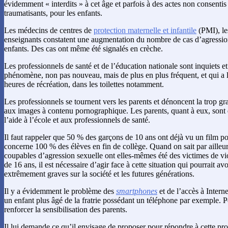
évidemment « interdits » à cet âge et parfois à des actes non consentis 
traumatisants, pour les enfants.
Les médecins de centres de
protection maternelle et infantile
(PMI), les
enseignants constatent une augmentation du nombre de cas d’agression
enfants. Des cas ont même été signalés en crèche.
Les professionnels de santé et de l’éducation nationale sont inquiets e
phénomène, non pas nouveau, mais de plus en plus fréquent, et qui a 
heures de récréation, dans les toilettes notamment.
Les professionnels se tournent vers les parents et dénoncent la trop g
aux images à contenu pornographique. Les parents, quant à eux, sont
l’aide à l’école et aux professionnels de santé.
Il faut rappeler que 50 % des garçons de 10 ans ont déjà vu un film p
concerne 100 % des élèves en fin de collège. Quand on sait par aille
coupables d’agression sexuelle ont elles-mêmes été des victimes de vi
de 16 ans, il est nécessaire d’agir face à cette situation qui pourrait a
extrêmement graves sur la société et les futures générations.
Il y a évidemment le problème des
smartphones
et de l’accès à Intern
un enfant plus âgé de la fratrie possédant un téléphone par exemple. Po
renforcer la sensibilisation des parents.
Il lui demande ce qu’il envisage de proposer pour répondre à cette pr