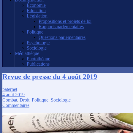
Économie
Éducation
Législation
Propositions et projets de loi
Rapports parlementaires
Politique
Questions parlementaires
Psychologie
Sociologie
Médiathèque
Photothèque
Publications
Revue de presse du 4 août 2019
paternet
4 août 2019
Combat
,
Droit
,
Politique
,
Sociologie
Commentaires