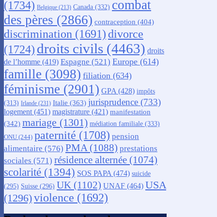
combat
(1734)
Canada
(332)
Belgique
(213)
des pères
(2866)
contraception
(404)
discrimination
(1691)
divorce
droits civils
(4463)
(1724)
droits
Europe
(614)
Espagne
(521)
de l’homme
(419)
famille
(3098)
filiation
(634)
féminisme
(2901)
GPA
(428)
impôts
jurisprudence
(733)
Italie
(363)
(313)
Irlande
(231)
logement
(451)
magistrature
(421)
manifestation
mariage
(1301)
(342)
médiation familiale
(333)
paternité
(1708)
pension
ONU
(244)
PMA
(1088)
alimentaire
(576)
prestations
résidence alternée
(1074)
sociales
(571)
scolarité
(1394)
SOS PAPA
(474)
suicide
USA
UK
(1102)
UNAF
(464)
(295)
Suisse
(296)
violence
(1692)
(1296)