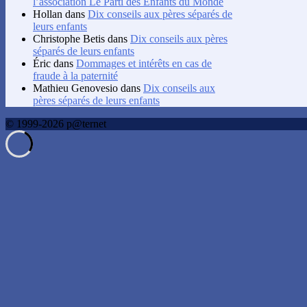
l’association Le Parti des Enfants du Monde
Hollan
dans
Dix conseils aux pères séparés de
leurs enfants
Christophe Betis
dans
Dix conseils aux pères
séparés de leurs enfants
Éric
dans
Dommages et intérêts en cas de
fraude à la paternité
Mathieu Genovesio
dans
Dix conseils aux
pères séparés de leurs enfants
© 1999-2026 p@ternet