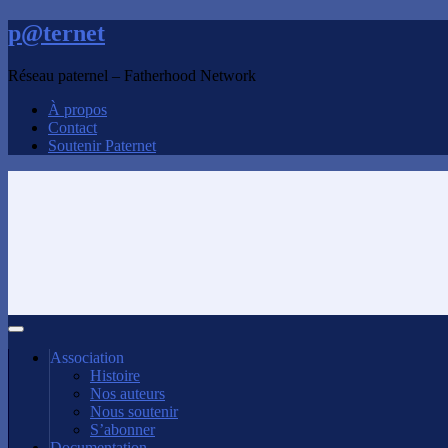
p@ternet
Réseau paternel – Fatherhood Network
À propos
Contact
Soutenir Paternet
Association
Histoire
Nos auteurs
Nous soutenir
S’abonner
Documentation