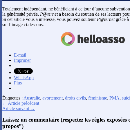
Totalement indépendant, ne bénéficiant à ce jour d’aucune subvention
la générosité privée,
P@ternet
a besoin du soutien de ses lecteurs pour
Si cet article vous a intéressé, vous pouvez soutenir
P@ternet
grâce à 
sur l’image ci-dessous.
E-mail
Imprimer
WhatsApp
Plus
Étiquettes :
Australie
,
avortement
,
droits civils
,
féminisme
,
PMA
,
suic
← Article précédent
Article suivant →
Laissez un commentaire (respectez les règles exposées
propos”)