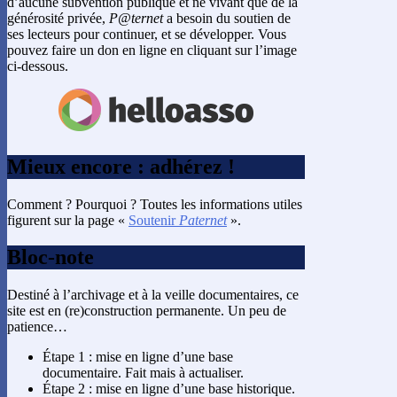
d’aucune subvention publique et ne vivant que de la
générosité privée,
P@ternet
a besoin du soutien de
ses lecteurs pour continuer, et se développer. Vous
pouvez faire un don en ligne en cliquant sur l’image
ci-dessous.
Mieux encore : adhérez !
Comment ? Pourquoi ? Toutes les informations utiles
figurent sur la page «
Soutenir
Paternet
».
Bloc-note
Destiné à l’archivage et à la veille documentaires, ce
site est en (re)construction permanente. Un peu de
patience…
Étape 1 : mise en ligne d’une base
documentaire. Fait mais à actualiser.
Étape 2 : mise en ligne d’une base historique.