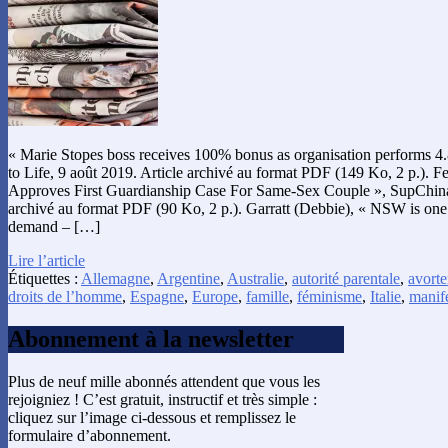
« Marie Stopes boss receives 100% bonus as organisation performs 4.8
to Life, 9 août 2019. Article archivé au format PDF (149 Ko, 2 p.). Fe
Approves First Guardianship Case For Same-Sex Couple », SupChina,
archivé au format PDF (90 Ko, 2 p.). Garratt (Debbie), « NSW is one 
demand – […]
Lire l’article
Étiquettes :
Allemagne
,
Argentine
,
Australie
,
autorité parentale
,
avort
droits de l’homme
,
Espagne
,
Europe
,
famille
,
féminisme
,
Italie
,
manife
Abonnement à la newsletter
Plus de neuf mille abonnés attendent que vous les
rejoigniez ! C’est gratuit, instructif et très simple :
cliquez sur l’image ci-dessous et remplissez le
formulaire d’abonnement.