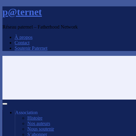
p@ternet
Réseau paternel – Fatherhood Network
À propos
Contact
Soutenir Paternet
Association
Histoire
Nos auteurs
Nous soutenir
S’abonner