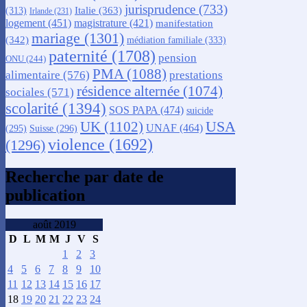
jurisprudence
(733)
Italie
(363)
(313)
Irlande
(231)
logement
(451)
magistrature
(421)
manifestation
mariage
(1301)
(342)
médiation familiale
(333)
paternité
(1708)
pension
ONU
(244)
PMA
(1088)
alimentaire
(576)
prestations
résidence alternée
(1074)
sociales
(571)
scolarité
(1394)
SOS PAPA
(474)
suicide
USA
UK
(1102)
UNAF
(464)
(295)
Suisse
(296)
violence
(1692)
(1296)
Recherche par date de
publication
août 2019
D
L
M
M
J
V
S
1
2
3
4
5
6
7
8
9
10
11
12
13
14
15
16
17
18
19
20
21
22
23
24