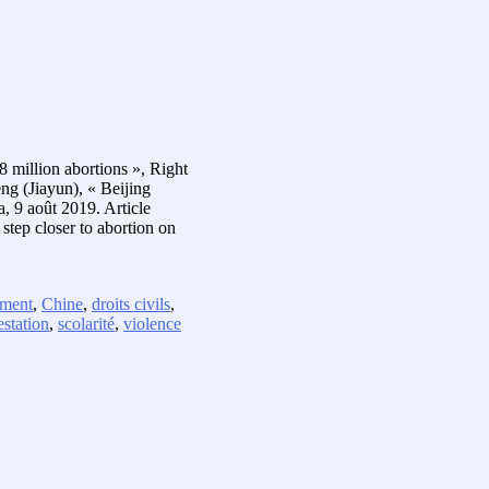
 million abortions », Right
ng (Jiayun), « Beijing
 9 août 2019. Article
step closer to abortion on
ement
,
Chine
,
droits civils
,
station
,
scolarité
,
violence