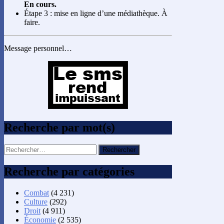
En cours.
Étape 3 : mise en ligne d’une médiathèque. À
faire.
Message personnel…
Recherche par mot(s)
Rechercher :
Recherche par catégories
Combat
(4 231)
Culture
(292)
Droit
(4 911)
Économie
(2 535)