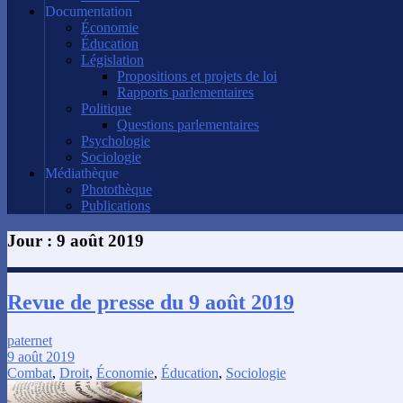
Documentation
Économie
Éducation
Législation
Propositions et projets de loi
Rapports parlementaires
Politique
Questions parlementaires
Psychologie
Sociologie
Médiathèque
Photothèque
Publications
Jour :
9 août 2019
Revue de presse du 9 août 2019
paternet
9 août 2019
Combat
,
Droit
,
Économie
,
Éducation
,
Sociologie