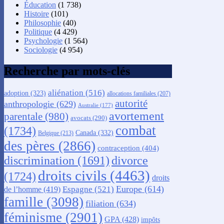
Éducation
(1 738)
Histoire
(101)
Philosophie
(40)
Politique
(4 429)
Psychologie
(1 564)
Sociologie
(4 954)
Recherche par mots-clés
aliénation
(516)
adoption
(323)
allocations familiales
(207)
autorité
anthropologie
(629)
Australie
(177)
avortement
parentale
(980)
avocats
(290)
combat
(1734)
Canada
(332)
Belgique
(213)
des pères
(2866)
contraception
(404)
discrimination
(1691)
divorce
droits civils
(4463)
(1724)
droits
Europe
(614)
Espagne
(521)
de l’homme
(419)
famille
(3098)
filiation
(634)
féminisme
(2901)
GPA
(428)
impôts