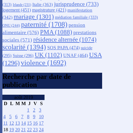
jurisprudence
(733)
Italie
(363)
(313)
Irlande
(231)
logement
(451)
magistrature
(421)
manifestation
mariage
(1301)
(342)
médiation familiale
(333)
paternité
(1708)
pension
ONU
(244)
PMA
(1088)
alimentaire
(576)
prestations
résidence alternée
(1074)
sociales
(571)
scolarité
(1394)
SOS PAPA
(474)
suicide
USA
UK
(1102)
UNAF
(464)
(295)
Suisse
(296)
violence
(1692)
(1296)
Recherche par date de
publication
août 2019
D
L
M
M
J
V
S
1
2
3
4
5
6
7
8
9
10
11
12
13
14
15
16
17
18
19
20
21
22
23
24