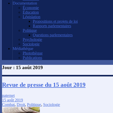
Documentation
Économie
Éducation
Législation
Propositions et projets de loi
Rapports parlementaires
Politique
Questions parlementaires
Psychologie
Sociologie
Médiathèque
Photothèque
Publications
Jour :
15 août 2019
Revue de presse du 15 août 2019
paternet
15 août 2019
Combat
,
Droit
,
Politique
,
Sociologie