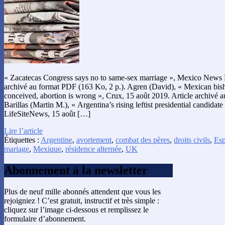
« Zacatecas Congress says no to same-sex marriage », Mexico News D
archivé au format PDF (163 Ko, 2 p.). Agren (David), « Mexican bish
conceived, abortion is wrong », Crux, 15 août 2019. Article archivé 
Barillas (Martin M.), « Argentina’s rising leftist presidential candidate
LifeSiteNews, 15 août […]
Lire l’article
Étiquettes :
Argentine
,
avortement
,
combat des pères
,
droits civils
,
Es
mariage
,
Mexique
,
résidence alternée
,
UK
Abonnement à la newsletter
Plus de neuf mille abonnés attendent que vous les
rejoigniez ! C’est gratuit, instructif et très simple :
cliquez sur l’image ci-dessous et remplissez le
formulaire d’abonnement.