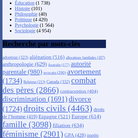
Éducation
(1 738)
Histoire
(101)
Philosophie
(40)
Politique
(4 429)
Psychologie
(1 564)
Sociologie
(4 954)
Recherche par mots-clés
aliénation
(516)
adoption
(323)
allocations familiales
(207)
autorité
anthropologie
(629)
Australie
(177)
avortement
parentale
(980)
avocats
(290)
combat
(1734)
Canada
(332)
Belgique
(213)
des pères
(2866)
contraception
(404)
discrimination
(1691)
divorce
droits civils
(4463)
(1724)
droits
Europe
(614)
Espagne
(521)
de l’homme
(419)
famille
(3098)
filiation
(634)
féminisme
(2901)
GPA
(428)
impôts