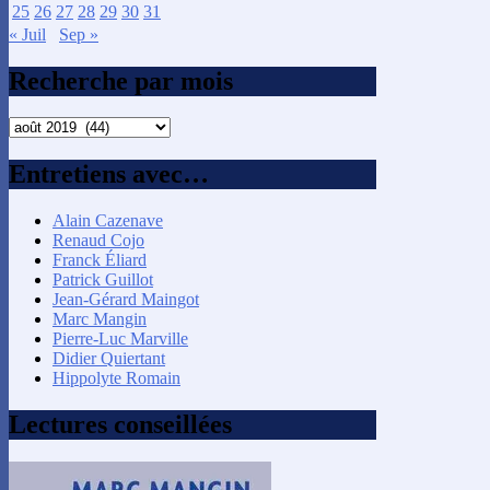
25
26
27
28
29
30
31
« Juil
Sep »
Recherche par mois
Recherche
par
mois
Entretiens avec…
Alain Cazenave
Renaud Cojo
Franck Éliard
Patrick Guillot
Jean-Gérard Maingot
Marc Mangin
Pierre-Luc Marville
Didier Quiertant
Hippolyte Romain
Lectures conseillées