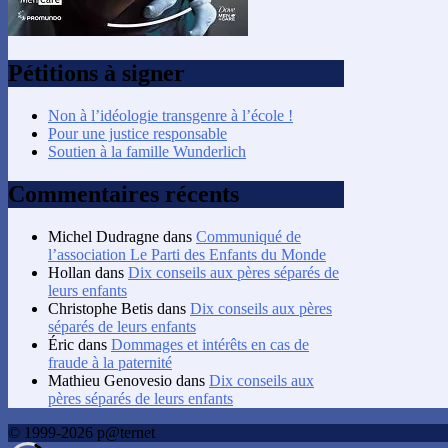
Pétitions à signer
Non à l’idéologie transgenre à l’école !
Pour une justice responsable
Soutien à la famille Wunderlich
Commentaires récents
Michel Dudragne
dans
Communiqué de
l’association Le Parti des Enfants du Monde
Hollan
dans
Dix conseils aux pères séparés de
leurs enfants
Christophe Betis
dans
Dix conseils aux pères
séparés de leurs enfants
Éric
dans
Dommages et intérêts en cas de
fraude à la paternité
Mathieu Genovesio
dans
Dix conseils aux
pères séparés de leurs enfants
© 1999-2026 p@ternet