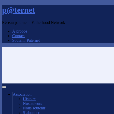
p@ternet
Réseau paternel – Fatherhood Network
À propos
Contact
Soutenir Paternet
Association
Histoire
Nos auteurs
Nous soutenir
S’abonner