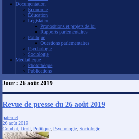
Documentation
Économie
Éducation
Législation
Propositions et projets de loi
Rapports parlementaires
Politique
Questions parlementaires
Psychologie
Sociologie
Médiathèque
Photothèque
Publications
Jour :
26 août 2019
Revue de presse du 26 août 2019
paternet
26 août 2019
Combat
,
Droit
,
Politique
,
Psychologie
,
Sociologie