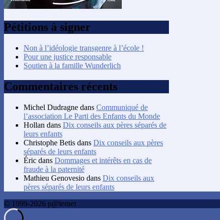
Pétitions à signer
Non à l’idéologie transgenre à l’école !
Pour une justice responsable
Soutien à la famille Wunderlich
Commentaires récents
Michel Dudragne
dans
Communiqué de
l’association Le Parti des Enfants du Monde
Hollan
dans
Dix conseils aux pères séparés de
leurs enfants
Christophe Betis
dans
Dix conseils aux pères
séparés de leurs enfants
Éric
dans
Dommages et intérêts en cas de
fraude à la paternité
Mathieu Genovesio
dans
Dix conseils aux
pères séparés de leurs enfants
© 1999-2026 p@ternet