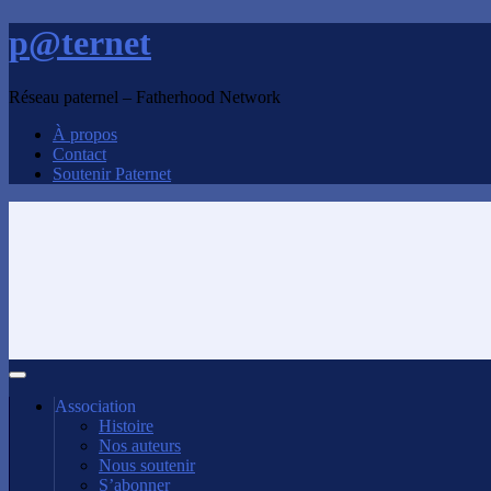
p@ternet
Réseau paternel – Fatherhood Network
À propos
Contact
Soutenir Paternet
Association
Histoire
Nos auteurs
Nous soutenir
S’abonner