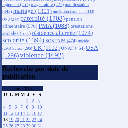
logement
(451)
magistrature
(421)
manifestation
mariage
(1301)
(342)
médiation familiale
(333)
paternité
(1708)
pension
ONU
(244)
PMA
(1088)
alimentaire
(576)
prestations
résidence alternée
(1074)
sociales
(571)
scolarité
(1394)
SOS PAPA
(474)
suicide
USA
UK
(1102)
UNAF
(464)
(295)
Suisse
(296)
violence
(1692)
(1296)
Recherche par date de
publication
août 2019
D
L
M
M
J
V
S
1
2
3
4
5
6
7
8
9
10
11
12
13
14
15
16
17
18
19
20
21
22
23
24
25
26
27
28
29
30
31