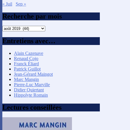
« Juil
Sep »
Recherche par mois
Recherche
par
mois
Entretiens avec…
Alain Cazenave
Renaud Cojo
Franck Éliard
Patrick Guillot
Jean-Gérard Maingot
Marc Mangin
Pierre-Luc Marville
Didier Quiertant
Hippolyte Romain
Lectures conseillées