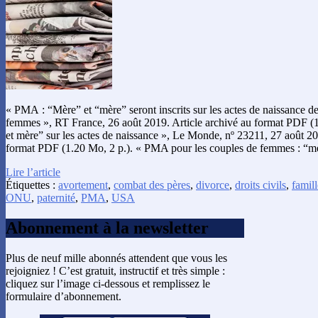
« PMA : “Mère” et “mère” seront inscrits sur les actes de naissance d
femmes », RT France, 26 août 2019. Article archivé au format PDF (
et mère” sur les actes de naissance », Le Monde, nº 23211, 27 août 201
format PDF (1.20 Mo, 2 p.). « PMA pour les couples de femmes : “m
Lire l’article
Étiquettes :
avortement
,
combat des pères
,
divorce
,
droits civils
,
famill
ONU
,
paternité
,
PMA
,
USA
Abonnement à la newsletter
Plus de neuf mille abonnés attendent que vous les
rejoigniez ! C’est gratuit, instructif et très simple :
cliquez sur l’image ci-dessous et remplissez le
formulaire d’abonnement.