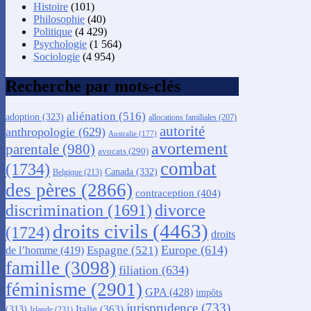
Histoire
(101)
Philosophie
(40)
Politique
(4 429)
Psychologie
(1 564)
Sociologie
(4 954)
Recherche par mots-clés
aliénation
(516)
adoption
(323)
allocations familiales
(207)
autorité
anthropologie
(629)
Australie
(177)
avortement
parentale
(980)
avocats
(290)
combat
(1734)
Canada
(332)
Belgique
(213)
des pères
(2866)
contraception
(404)
discrimination
(1691)
divorce
droits civils
(4463)
(1724)
droits
Europe
(614)
Espagne
(521)
de l’homme
(419)
famille
(3098)
filiation
(634)
féminisme
(2901)
GPA
(428)
impôts
jurisprudence
(733)
Italie
(363)
(313)
Irlande
(231)