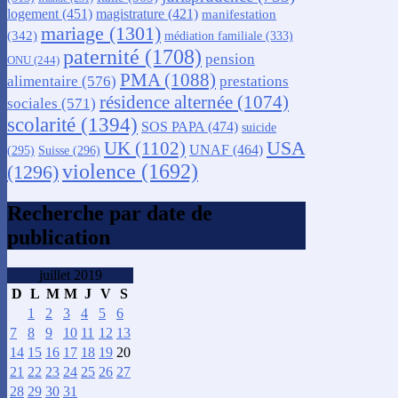
logement
(451)
magistrature
(421)
manifestation
mariage
(1301)
(342)
médiation familiale
(333)
paternité
(1708)
pension
ONU
(244)
PMA
(1088)
alimentaire
(576)
prestations
résidence alternée
(1074)
sociales
(571)
scolarité
(1394)
SOS PAPA
(474)
suicide
USA
UK
(1102)
UNAF
(464)
(295)
Suisse
(296)
violence
(1692)
(1296)
Recherche par date de
publication
juillet 2019
D
L
M
M
J
V
S
1
2
3
4
5
6
7
8
9
10
11
12
13
14
15
16
17
18
19
20
21
22
23
24
25
26
27
28
29
30
31