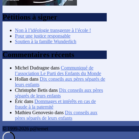
Pétitions à signer
Non à l’idéologie transgenre à l’école !
Pour une justice responsable
Soutien à la famille Wunderlich
Commentaires récents
Michel Dudragne
dans
Communiqué de
l’association Le Parti des Enfants du Monde
Hollan
dans
Dix conseils aux pères séparés de
leurs enfants
Christophe Betis
dans
Dix conseils aux pères
séparés de leurs enfants
Éric
dans
Dommages et intérêts en cas de
fraude à la paternité
Mathieu Genovesio
dans
Dix conseils aux
pères séparés de leurs enfants
© 1999-2026 p@ternet