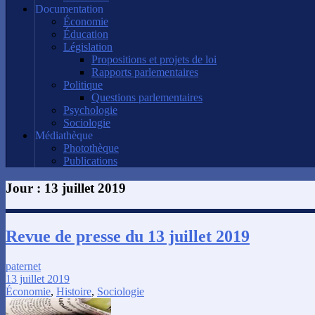
Documentation
Économie
Éducation
Législation
Propositions et projets de loi
Rapports parlementaires
Politique
Questions parlementaires
Psychologie
Sociologie
Médiathèque
Photothèque
Publications
Jour :
13 juillet 2019
Revue de presse du 13 juillet 2019
paternet
13 juillet 2019
Économie
,
Histoire
,
Sociologie