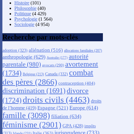
Histoire
(101)
Philosophie
(40)
Politique
(4 429)
Psychologie
(1 564)
Sociologie
(4 954)
Recherche par mots-clés
aliénation
(516)
adoption
(323)
allocations familiales
(207)
autorité
anthropologie
(629)
Australie
(177)
avortement
parentale
(980)
avocats
(290)
combat
(1734)
Canada
(332)
Belgique
(213)
des pères
(2866)
contraception
(404)
discrimination
(1691)
divorce
droits civils
(4463)
(1724)
droits
Europe
(614)
Espagne
(521)
de l’homme
(419)
famille
(3098)
filiation
(634)
féminisme
(2901)
GPA
(428)
impôts
jurisprudence
(733)
Italie
(363)
(313)
Irlande
(231)