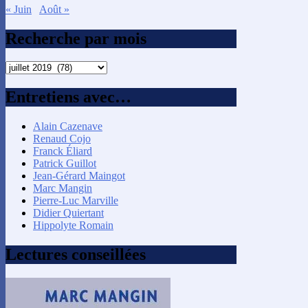
« Juin
Août »
Recherche par mois
Recherche
par
mois
Entretiens avec…
Alain Cazenave
Renaud Cojo
Franck Éliard
Patrick Guillot
Jean-Gérard Maingot
Marc Mangin
Pierre-Luc Marville
Didier Quiertant
Hippolyte Romain
Lectures conseillées