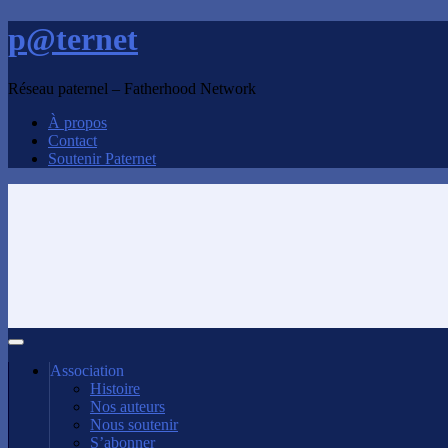
p@ternet
Réseau paternel – Fatherhood Network
À propos
Contact
Soutenir Paternet
Association
Histoire
Nos auteurs
Nous soutenir
S’abonner