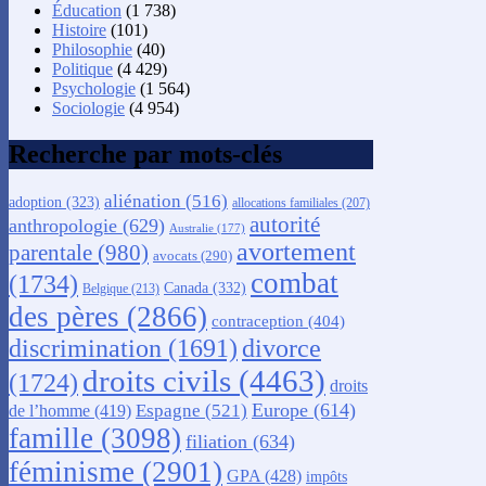
Éducation
(1 738)
Histoire
(101)
Philosophie
(40)
Politique
(4 429)
Psychologie
(1 564)
Sociologie
(4 954)
Recherche par mots-clés
aliénation
(516)
adoption
(323)
allocations familiales
(207)
autorité
anthropologie
(629)
Australie
(177)
avortement
parentale
(980)
avocats
(290)
combat
(1734)
Canada
(332)
Belgique
(213)
des pères
(2866)
contraception
(404)
discrimination
(1691)
divorce
droits civils
(4463)
(1724)
droits
Europe
(614)
Espagne
(521)
de l’homme
(419)
famille
(3098)
filiation
(634)
féminisme
(2901)
GPA
(428)
impôts