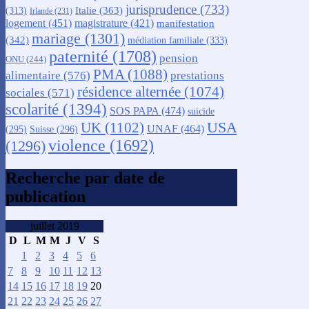
jurisprudence
(733)
Italie
(363)
(313)
Irlande
(231)
logement
(451)
magistrature
(421)
manifestation
mariage
(1301)
(342)
médiation familiale
(333)
paternité
(1708)
pension
ONU
(244)
PMA
(1088)
alimentaire
(576)
prestations
résidence alternée
(1074)
sociales
(571)
scolarité
(1394)
SOS PAPA
(474)
suicide
USA
UK
(1102)
UNAF
(464)
(295)
Suisse
(296)
violence
(1692)
(1296)
Recherche par date de
publication
juillet 2019
D
L
M
M
J
V
S
1
2
3
4
5
6
7
8
9
10
11
12
13
14
15
16
17
18
19
20
21
22
23
24
25
26
27