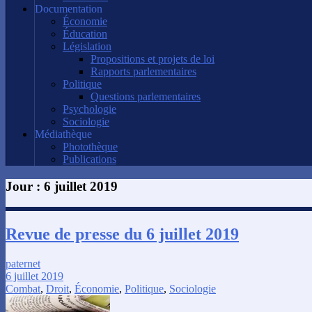
Documentation
Économie
Éducation
Législation
Propositions et projets de loi
Rapports parlementaires
Politique
Questions parlementaires
Psychologie
Sociologie
Médiathèque
Photothèque
Publications
Jour :
6 juillet 2019
Revue de presse du 6 juillet 2019
paternet
6 juillet 2019
Combat
,
Droit
,
Économie
,
Politique
,
Sociologie