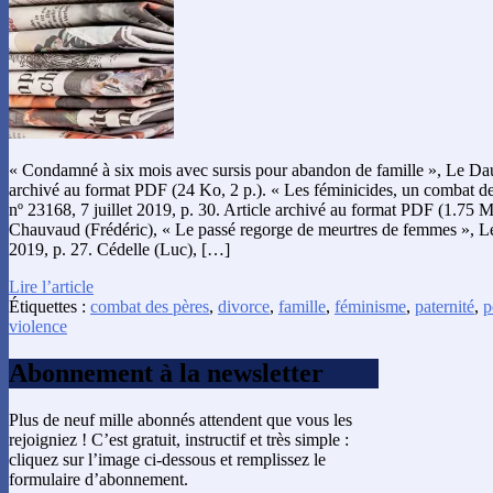
« Condamné à six mois avec sursis pour abandon de famille », Le Daup
archivé au format PDF (24 Ko, 2 p.). « Les féminicides, un combat d
nº 23168, 7 juillet 2019, p. 30. Article archivé au format PDF (1.75 M
Chauvaud (Frédéric), « Le passé regorge de meurtres de femmes », Le
2019, p. 27. Cédelle (Luc), […]
Lire l’article
Étiquettes :
combat des pères
,
divorce
,
famille
,
féminisme
,
paternité
,
p
violence
Abonnement à la newsletter
Plus de neuf mille abonnés attendent que vous les
rejoigniez ! C’est gratuit, instructif et très simple :
cliquez sur l’image ci-dessous et remplissez le
formulaire d’abonnement.