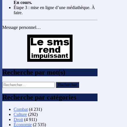
En cours.
Étape 3 : mise en ligne d’une médiathèque. À
faire.
Message personnel…
Recherche par mot(s)
Rechercher :
Recherche par catégories
Combat
(4 231)
Culture
(292)
Droit
(4 911)
Économie
(2 535)