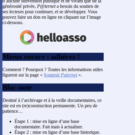
d’aucune subvention publique et ne vivant que de la
générosité privée,
P@ternet
a besoin du soutien de
ses lecteurs pour continuer, et se développer. Vous
pouvez faire un don en ligne en cliquant sur l’image
ci-dessous.
Mieux encore : adhérez !
Comment ? Pourquoi ? Toutes les informations utiles
figurent sur la page «
Soutenir
Paternet
».
Bloc-note
Destiné à l’archivage et à la veille documentaires, ce
site est en (re)construction permanente. Un peu de
patience…
Étape 1 : mise en ligne d’une base
documentaire. Fait mais à actualiser.
Étape 2 : mise en ligne d’une base historique.