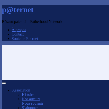
p@ternet
Réseau paternel – Fatherhood Network
À propos
Contact
Soutenir Paternet
Association
Histoire
Nos auteurs
Nous soutenir
S’abonner