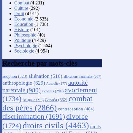
Combat
(4 231)
Culture
(292)
Droit
(4 911)
Économie
(2 535)
Éducation
(1 738)
Histoire
(101)
Philosophie
(40)
Politique
(4 429)
Psychologie
(1 564)
Sociologie
(4 954)
Recherche par mots-clés
aliénation
(516)
adoption
(323)
allocations familiales
(207)
autorité
anthropologie
(629)
Australie
(177)
avortement
parentale
(980)
avocats
(290)
combat
(1734)
Canada
(332)
Belgique
(213)
des pères
(2866)
contraception
(404)
discrimination
(1691)
divorce
droits civils
(4463)
(1724)
droits