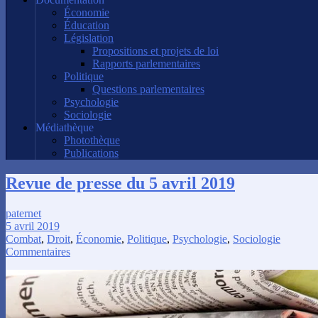
Économie
Éducation
Législation
Propositions et projets de loi
Rapports parlementaires
Politique
Questions parlementaires
Psychologie
Sociologie
Médiathèque
Photothèque
Publications
Revue de presse du 5 avril 2019
paternet
5 avril 2019
Combat
,
Droit
,
Économie
,
Politique
,
Psychologie
,
Sociologie
Commentaires