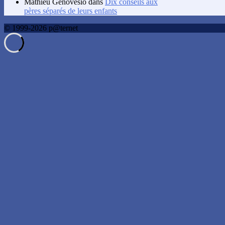
Mathieu Genovesio
dans
Dix conseils aux
pères séparés de leurs enfants
© 1999-2026 p@ternet