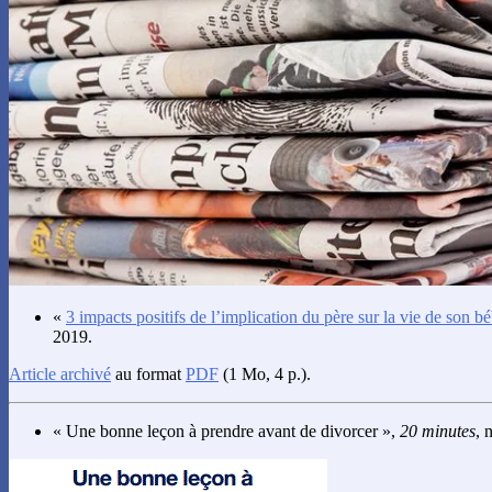
«
3 impacts positifs de l’implication du père sur la vie de son b
2019.
Article archivé
au format
PDF
(1 Mo, 4 p.).
« Une bonne leçon à prendre avant de divorcer »,
20 minutes
, 