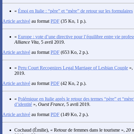
«
Émoi en Italie : “père” et “mère” de retour sur les formulaires
Article archivé
au format
PDF
(35 Ko, 1 p.).
«
Europe : vote d’une directive pour l’équilibre entre vie profes
Alliance Vita
, 5 avril 2019.
Article archivé
au format
PDF
(653 Ko, 2 p.).
«
Peru Court Recognizes Legal Marriage of Lesbian Couple
»,
2019.
Article archivé
au format
PDF
(42 Ko, 2 p.).
«
Polémique en Italie après le retour des termes “père” et “mère”
d’identité
»,
Ouest France
, 5 avril 2019.
Article archivé
au format
PDF
(149 Ko, 2 p.).
Cochaud
(Émilie), « Retour de femmes dans le tourisme »,
20 