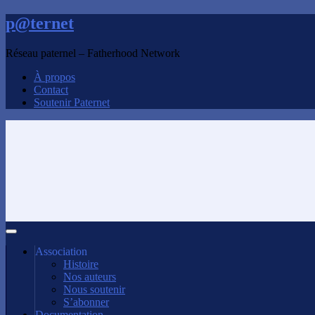
p@ternet
Réseau paternel – Fatherhood Network
À propos
Contact
Soutenir Paternet
Association
Histoire
Nos auteurs
Nous soutenir
S’abonner
Documentation