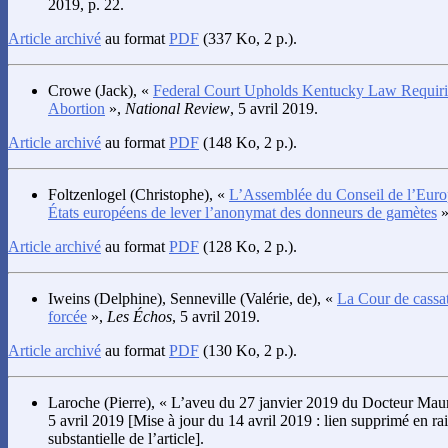
2019, p. 22.
Article archivé
au format
PDF
(337 Ko, 2 p.).
Crowe
(Jack), «
Federal Court Upholds Kentucky Law Requiri
Abortion
»,
National Review
, 5 avril 2019.
Article archivé
au format
PDF
(148 Ko, 2 p.).
Foltzenlogel
(Christophe), «
L’Assemblée du Conseil de l’Euro
États européens de lever l’anonymat des donneurs de gamètes
»
Article archivé
au format
PDF
(128 Ko, 2 p.).
Iweins
(Delphine),
Senneville
(Valérie, de), «
La Cour de cassa
forcée
»,
Les Échos
, 5 avril 2019.
Article archivé
au format
PDF
(130 Ko, 2 p.).
Laroche
(Pierre), « L’aveu du 27 janvier 2019 du Docteur Mau
5 avril 2019 [Mise à jour du 14 avril 2019 : lien supprimé en r
substantielle de l’article].