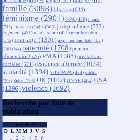
Europe
(614)
Espagne
(521)
de l’homme
(419)
famille
(3098)
filiation
(634)
féminisme
(2901)
GPA
(428)
impôts
jurisprudence
(733)
Italie
(363)
(313)
Irlande
(231)
logement
(451)
magistrature
(421)
manifestation
mariage
(1301)
(342)
médiation familiale
(333)
paternité
(1708)
pension
ONU
(244)
PMA
(1088)
alimentaire
(576)
prestations
résidence alternée
(1074)
sociales
(571)
scolarité
(1394)
SOS PAPA
(474)
suicide
USA
UK
(1102)
UNAF
(464)
(295)
Suisse
(296)
violence
(1692)
(1296)
Recherche par date de
publication
avril 2019
D
L
M
M
J
V
S
1
2
3
4
5
6