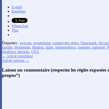
E-mail
Imprimer
WhatsApp
Plus
Étiquettes :
avocats
,
avortement
,
combat des pères
,
Danemark
,
divorc
famille
,
féminisme
,
filiation
,
Italie
,
jurisprudence
,
mariage
,
paternité
,
P
résidence alternée
,
USA
← Article précédent
Article suivant →
Laissez un commentaire (respectez les règles exposées
propos”)