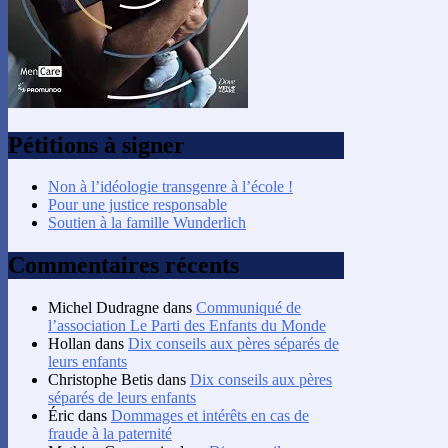
Pétitions à signer
Non à l’idéologie transgenre à l’école !
Pour une justice responsable
Soutien à la famille Wunderlich
Commentaires récents
Michel Dudragne
dans
Communiqué de
l’association Le Parti des Enfants du Monde
Hollan
dans
Dix conseils aux pères séparés de
leurs enfants
Christophe Betis
dans
Dix conseils aux pères
séparés de leurs enfants
Éric
dans
Dommages et intérêts en cas de
fraude à la paternité