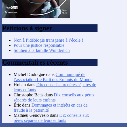
Pétitions à signer
Non à l’idéologie transgenre à l’école !
Pour une justice responsable
Soutien à la famille Wunderlich
Commentaires récents
Michel Dudragne
dans
Communiqué de
l’association Le Parti des Enfants du Monde
Hollan
dans
Dix conseils aux pères séparés de
leurs enfants
Christophe Betis
dans
Dix conseils aux pères
séparés de leurs enfants
Éric
dans
Dommages et intérêts en cas de
fraude à la paternité
Mathieu Genovesio
dans
Dix conseils aux
pères séparés de leurs enfants