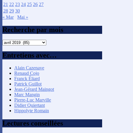
21
22
23
24
25
26
27
28
29
30
« Mar
Mai »
Recherche par mois
Recherche
par
mois
Entretiens avec…
Alain Cazenave
Renaud Cojo
Franck Éliard
Patrick Guillot
Jean-Gérard Maingot
Marc Mangin
Pierre-Luc Marville
Didier Quiertant
Hippolyte Romain
Lectures conseillées