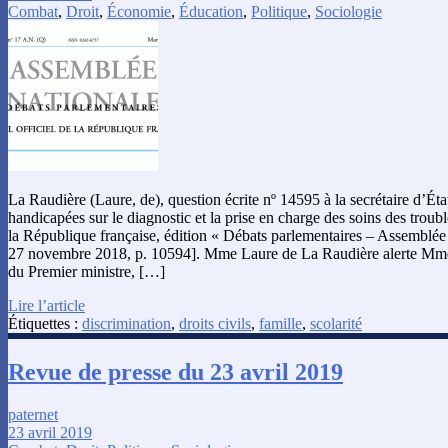
Combat
,
Droit
,
Économie
,
Éducation
,
Politique
,
Sociologie
La Raudière (Laure, de), question écrite nº 14595 à la secrétaire d’Ét
handicapées sur le diagnostic et la prise en charge des soins des troubl
la République française, édition « Débats parlementaires – Assemblée 
27 novembre 2018, p. 10594]. Mme Laure de La Raudière alerte Mme l
du Premier ministre, […]
Lire l’article
Étiquettes :
discrimination
,
droits civils
,
famille
,
scolarité
Revue de presse du 23 avril 2019
paternet
23 avril 2019