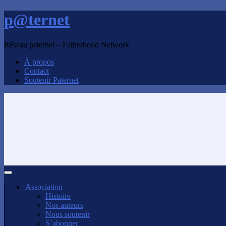
p@ternet
Réseau paternel – Fatherhood Network
À propos
Contact
Soutenir Paternet
Association
Histoire
Nos auteurs
Nous soutenir
S’abonner