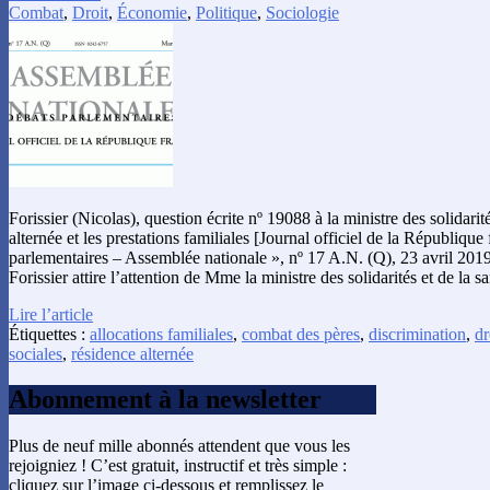
Combat
,
Droit
,
Économie
,
Politique
,
Sociologie
Forissier (Nicolas), question écrite nº 19088 à la ministre des solidarité
alternée et les prestations familiales [Journal officiel de la République
parlementaires – Assemblée nationale », nº 17 A.N. (Q), 23 avril 201
Forissier attire l’attention de Mme la ministre des solidarités et de la 
Lire l’article
Étiquettes :
allocations familiales
,
combat des pères
,
discrimination
,
dr
sociales
,
résidence alternée
Abonnement à la newsletter
Plus de neuf mille abonnés attendent que vous les
rejoigniez ! C’est gratuit, instructif et très simple :
cliquez sur l’image ci-dessous et remplissez le