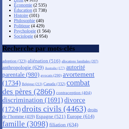
Économie
(2 535)
Éducation
(1 738)
Histoire
(101)
Philosophie
(40)
Politique
(4 429)
Psychologie
(1 564)
Sociologie
(4 954)
Recherche par mots-clés
aliénation
(516)
adoption
(323)
allocations familiales
(207)
autorité
anthropologie
(629)
Australie
(177)
avortement
parentale
(980)
avocats
(290)
combat
(1734)
Canada
(332)
Belgique
(213)
des pères
(2866)
contraception
(404)
discrimination
(1691)
divorce
droits civils
(4463)
(1724)
droits
Europe
(614)
Espagne
(521)
de l’homme
(419)
famille
(3098)
filiation
(634)