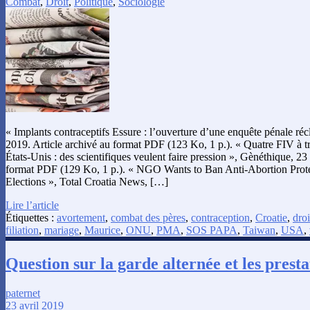
Combat
,
Droit
,
Politique
,
Sociologie
« Implants contraceptifs Essure : l’ouverture d’une enquête pénale ré
2019. Article archivé au format PDF (123 Ko, 1 p.). « Quatre FIV à tr
États-Unis : des scientifiques veulent faire pression », Gènéthique, 23 
format PDF (129 Ko, 1 p.). « NGO Wants to Ban Anti-Abortion Prot
Elections », Total Croatia News, […]
Lire l’article
Étiquettes :
avortement
,
combat des pères
,
contraception
,
Croatie
,
droi
filiation
,
mariage
,
Maurice
,
ONU
,
PMA
,
SOS PAPA
,
Taiwan
,
USA
,
Question sur la garde alternée et les presta
paternet
23 avril 2019