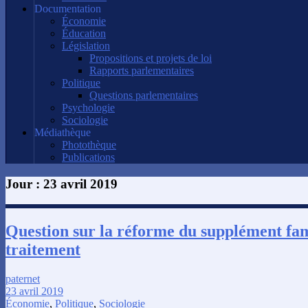
Documentation
Économie
Éducation
Législation
Propositions et projets de loi
Rapports parlementaires
Politique
Questions parlementaires
Psychologie
Sociologie
Médiathèque
Photothèque
Publications
Jour :
23 avril 2019
Question sur la réforme du supplément fam
traitement
paternet
23 avril 2019
Économie
,
Politique
,
Sociologie