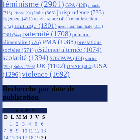
féminisme
(2901)
GPA
(428)
impôts
jurisprudence
(733)
Italie
(363)
(313)
Irlande
(231)
logement
(451)
magistrature
(421)
manifestation
mariage
(1301)
(342)
médiation familiale
(333)
paternité
(1708)
pension
ONU
(244)
PMA
(1088)
alimentaire
(576)
prestations
résidence alternée
(1074)
sociales
(571)
scolarité
(1394)
SOS PAPA
(474)
suicide
USA
UK
(1102)
UNAF
(464)
(295)
Suisse
(296)
violence
(1692)
(1296)
Recherche par date de
publication
avril 2019
D
L
M
M
J
V
S
1
2
3
4
5
6
7
8
9
10
11
12
13
14
15
16
17
18
19
20