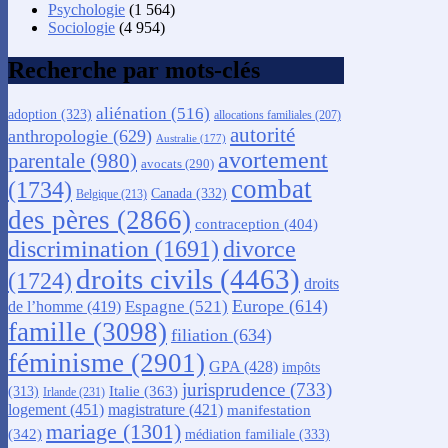
Psychologie
(1 564)
Sociologie
(4 954)
Recherche par mots-clés
aliénation
(516)
adoption
(323)
allocations familiales
(207)
autorité
anthropologie
(629)
Australie
(177)
avortement
parentale
(980)
avocats
(290)
combat
(1734)
Canada
(332)
Belgique
(213)
des pères
(2866)
contraception
(404)
discrimination
(1691)
divorce
droits civils
(4463)
(1724)
droits
Europe
(614)
Espagne
(521)
de l’homme
(419)
famille
(3098)
filiation
(634)
féminisme
(2901)
GPA
(428)
impôts
jurisprudence
(733)
Italie
(363)
(313)
Irlande
(231)
logement
(451)
magistrature
(421)
manifestation
mariage
(1301)
(342)
médiation familiale
(333)