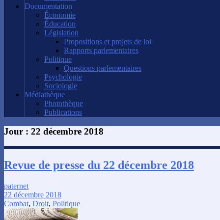
Documentation
Économie
Éducation
Législation
Propositions et projets de loi
Rapports parlementaires
Politique
Questions parlementaires
Psychologie
Sociologie
Médiathèque
Photothèque
Publications
Jour :
22 décembre 2018
Revue de presse du 22 décembre 2018
paternet
22 décembre 2018
Combat
,
Droit
,
Politique