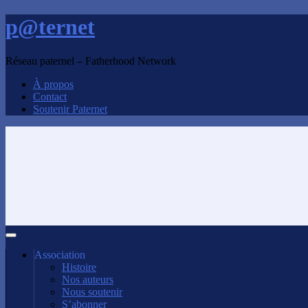
p@ternet
Réseau paternel – Fatherhood Network
À propos
Contact
Soutenir Paternet
Association
Histoire
Nos auteurs
Nous soutenir
S’abonner