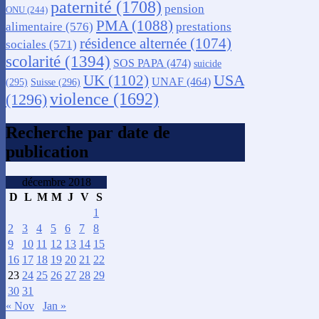
paternité
(1708)
pension
ONU
(244)
PMA
(1088)
alimentaire
(576)
prestations
résidence alternée
(1074)
sociales
(571)
scolarité
(1394)
SOS PAPA
(474)
suicide
USA
UK
(1102)
UNAF
(464)
(295)
Suisse
(296)
violence
(1692)
(1296)
Recherche par date de
publication
décembre 2018
D
L
M
M
J
V
S
1
2
3
4
5
6
7
8
9
10
11
12
13
14
15
16
17
18
19
20
21
22
23
24
25
26
27
28
29
30
31
« Nov
Jan »