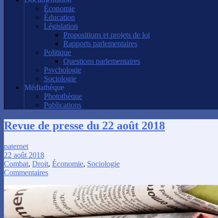
Économie
Éducation
Législation
Propositions et projets de loi
Rapports parlementaires
Politique
Questions parlementaires
Psychologie
Sociologie
Médiathèque
Photothèque
Publications
Revue de presse du 22 août 2018
paternet
22 août 2018
Combat
,
Droit
,
Économie
,
Sociologie
Commentaires