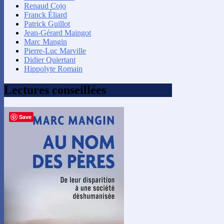
Renaud Cojo
Franck Éliard
Patrick Guillot
Jean-Gérard Maingot
Marc Mangin
Pierre-Luc Marville
Didier Quiertant
Hippolyte Romain
Lectures conseillées
Save