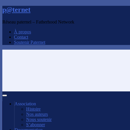
p@ternet
Réseau paternel – Fatherhood Network
À propos
Contact
Soutenir Paternet
Association
Histoire
Nos auteurs
Nous soutenir
S’abonner
Documentation