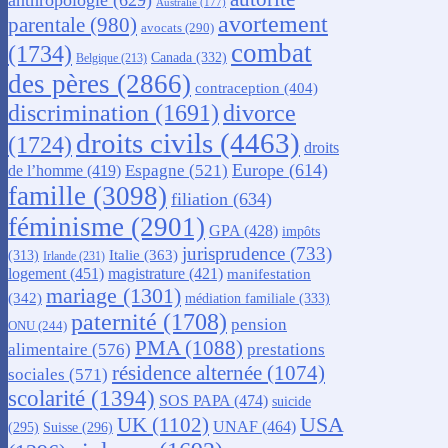
Australie
(177)
avortement
parentale
(980)
avocats
(290)
combat
(1734)
Canada
(332)
Belgique
(213)
des pères
(2866)
contraception
(404)
discrimination
(1691)
divorce
droits civils
(4463)
(1724)
droits
Europe
(614)
Espagne
(521)
de l’homme
(419)
famille
(3098)
filiation
(634)
féminisme
(2901)
GPA
(428)
impôts
jurisprudence
(733)
Italie
(363)
(313)
Irlande
(231)
logement
(451)
magistrature
(421)
manifestation
mariage
(1301)
(342)
médiation familiale
(333)
paternité
(1708)
pension
ONU
(244)
PMA
(1088)
alimentaire
(576)
prestations
résidence alternée
(1074)
sociales
(571)
scolarité
(1394)
SOS PAPA
(474)
suicide
USA
UK
(1102)
UNAF
(464)
(295)
Suisse
(296)