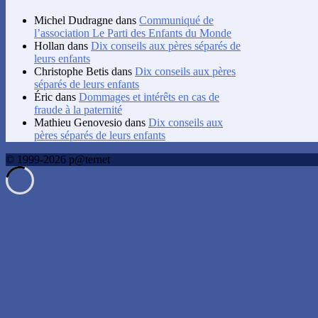
Michel Dudragne
dans
Communiqué de
l’association Le Parti des Enfants du Monde
Hollan
dans
Dix conseils aux pères séparés de
leurs enfants
Christophe Betis
dans
Dix conseils aux pères
séparés de leurs enfants
Éric
dans
Dommages et intérêts en cas de
fraude à la paternité
Mathieu Genovesio
dans
Dix conseils aux
pères séparés de leurs enfants
© 1999-2026 p@ternet