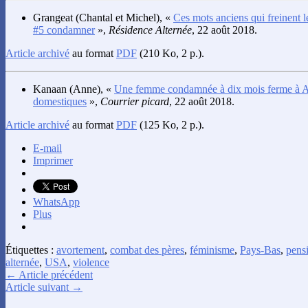
Grangeat
(Chantal et Michel), «
Ces mots anciens qui freinent l
#5 condamner
»,
Résidence Alternée
, 22 août 2018.
Article archivé
au format
PDF
(210 Ko, 2 p.).
Kanaan
(Anne), «
Une femme condamnée à dix mois ferme à A
domestiques
»,
Courrier picard
, 22 août 2018.
Article archivé
au format
PDF
(125 Ko, 2 p.).
E-mail
Imprimer
WhatsApp
Plus
Étiquettes :
avortement
,
combat des pères
,
féminisme
,
Pays-Bas
,
pens
alternée
,
USA
,
violence
← Article précédent
Article suivant →