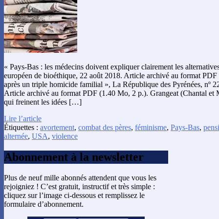
« Pays-Bas : les médecins doivent expliquer clairement les alternatives
européen de bioéthique, 22 août 2018. Article archivé au format PDF 
après un triple homicide familial », La République des Pyrénées, nº 2
Article archivé au format PDF (1.40 Mo, 2 p.). Grangeat (Chantal et 
qui freinent les idées […]
Lire l’article
Étiquettes :
avortement
,
combat des pères
,
féminisme
,
Pays-Bas
,
pens
alternée
,
USA
,
violence
Abonnement à la newsletter
Plus de neuf mille abonnés attendent que vous les
rejoigniez ! C’est gratuit, instructif et très simple :
cliquez sur l’image ci-dessous et remplissez le
formulaire d’abonnement.