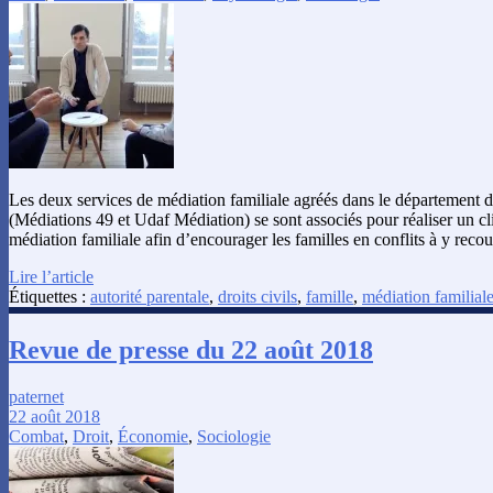
Les deux services de médiation familiale agréés dans le département 
(Médiations 49 et Udaf Médiation) se sont associés pour réaliser un c
médiation familiale afin d’encourager les familles en conflits à y recour
Lire l’article
Étiquettes :
autorité parentale
,
droits civils
,
famille
,
médiation familial
Revue de presse du 22 août 2018
paternet
22 août 2018
Combat
,
Droit
,
Économie
,
Sociologie