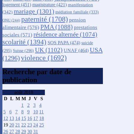
logement
(451)
magistrature
(421)
manifestation
mariage
(1301)
(342)
médiation familiale
(333)
paternité
(1708)
pension
ONU
(244)
PMA
(1088)
alimentaire
(576)
prestations
résidence alternée
(1074)
sociales
(571)
scolarité
(1394)
SOS PAPA
(474)
suicide
USA
UK
(1102)
UNAF
(464)
(295)
Suisse
(296)
violence
(1692)
(1296)
Recherche par date de
publication
août 2018
D
L
M
M
J
V
S
1
2
3
4
5
6
7
8
9
10
11
12
13
14
15
16
17
18
19
20
21
22
23
24
25
26
27
28
29
30
31