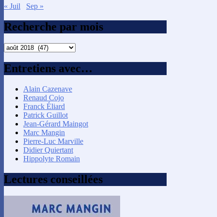
« Juil
Sep »
Recherche par mois
Recherche
par
mois
Entretiens avec…
Alain Cazenave
Renaud Cojo
Franck Éliard
Patrick Guillot
Jean-Gérard Maingot
Marc Mangin
Pierre-Luc Marville
Didier Quiertant
Hippolyte Romain
Lectures conseillées