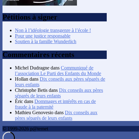
Pétitions à signer
Non à l’idéologie transgenre à l’école !
Pour une justice responsable
Soutien à la famille Wunderlich
Commentaires récents
Michel Dudragne
dans
Communiqué de
l’association Le Parti des Enfants du Monde
Hollan
dans
Dix conseils aux pères séparés de
leurs enfants
Christophe Betis
dans
Dix conseils aux pères
séparés de leurs enfants
Éric
dans
Dommages et intérêts en cas de
fraude à la paternité
Mathieu Genovesio
dans
Dix conseils aux
pères séparés de leurs enfants
© 1999-2026 p@ternet