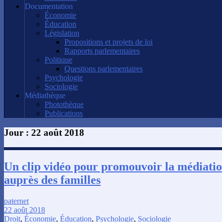
Documentation
Économie
Éducation
Législation
Propositions et projets de loi
Rapports parlementaires
Politique
Questions parlementaires
Psychologie
Sociologie
Médiathèque
Photothèque
Publications
Jour :
22 août 2018
Un clip vidéo pour promouvoir la médiatio
auprès des familles
paternet
22 août 2018
Droit
,
Économie
,
Éducation
,
Psychologie
,
Sociologie