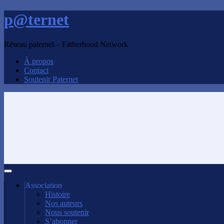
p@ternet
Réseau paternel – Fatherhood Network
À propos
Contact
Soutenir Paternet
Association
Histoire
Nos auteurs
Nous soutenir
S’abonner