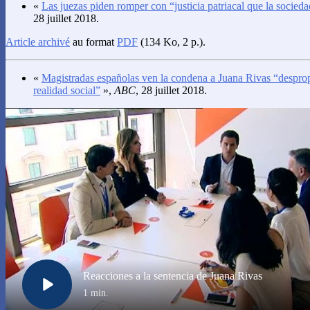
«
Las juezas piden romper con “justicia patriacal que la socieda
28 juillet 2018.
Article archivé
au format
PDF
(134 Ko, 2 p.).
«
Magistradas españolas ven la condena a Juana Rivas “desprop
realidad social”
»,
ABC
, 28 juillet 2018.