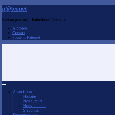
p@ternet
Réseau paternel – Fatherhood Network
À propos
Contact
Soutenir Paternet
Association
Histoire
Nos auteurs
Nous soutenir
S’abonner
Documentation