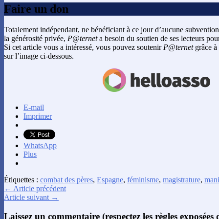
Faire un don
Totalement indépendant, ne bénéficiant à ce jour d’aucune subvention
la générosité privée,
P@ternet
a besoin du soutien de ses lecteurs pour
Si cet article vous a intéressé, vous pouvez soutenir
P@ternet
grâce à 
sur l’image ci-dessous.
E-mail
Imprimer
WhatsApp
Plus
Étiquettes :
combat des pères
,
Espagne
,
féminisme
,
magistrature
,
mani
← Article précédent
Article suivant →
Laissez un commentaire (respectez les règles exposées