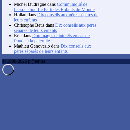
Michel Dudragne
dans
Communiqué de
l’association Le Parti des Enfants du Monde
Hollan
dans
Dix conseils aux pères séparés de
leurs enfants
Christophe Betis
dans
Dix conseils aux pères
séparés de leurs enfants
Éric
dans
Dommages et intérêts en cas de
fraude à la paternité
Mathieu Genovesio
dans
Dix conseils aux
pères séparés de leurs enfants
© 1999-2026 p@ternet