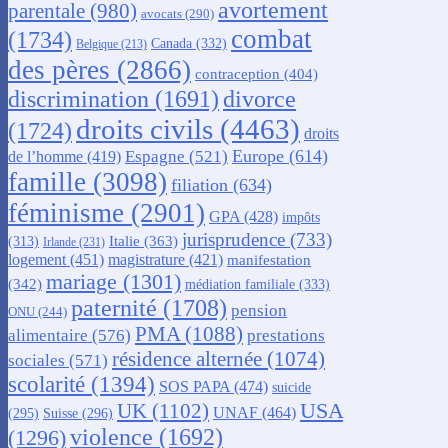
avortement
parentale
(980)
avocats
(290)
combat
(1734)
Canada
(332)
Belgique
(213)
des pères
(2866)
contraception
(404)
discrimination
(1691)
divorce
droits civils
(4463)
(1724)
droits
Europe
(614)
Espagne
(521)
de l’homme
(419)
famille
(3098)
filiation
(634)
féminisme
(2901)
GPA
(428)
impôts
jurisprudence
(733)
Italie
(363)
(313)
Irlande
(231)
logement
(451)
magistrature
(421)
manifestation
mariage
(1301)
(342)
médiation familiale
(333)
paternité
(1708)
pension
ONU
(244)
PMA
(1088)
alimentaire
(576)
prestations
résidence alternée
(1074)
sociales
(571)
scolarité
(1394)
SOS PAPA
(474)
suicide
USA
UK
(1102)
UNAF
(464)
(295)
Suisse
(296)
violence
(1692)
(1296)