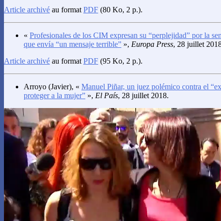
Article archivé
au format
PDF
(80 Ko, 2 p.).
«
Profesionales de los CIM expresan su “perplejidad” por la se
que envía “un mensaje terrible”
»,
Europa Press
, 28 juillet 201
Article archivé
au format
PDF
(95 Ko, 2 p.).
Arroyo
(Javier), «
Manuel Piñar, un juez polémico contra el “ex
proteger a la mujer”
»,
El País
, 28 juillet 2018.