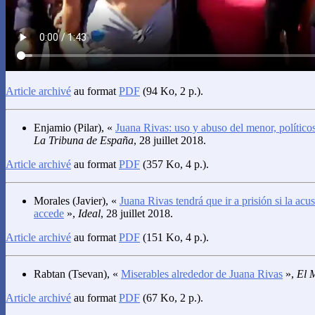
Article archivé
au format
PDF
(94 Ko, 2 p.).
Enjamio
(Pilar), «
Juana Rivas: uso y abuso del menor, político
La Tribuna de España
, 28 juillet 2018.
Article archivé
au format
PDF
(357 Ko, 4 p.).
Morales
(Javier), «
Juana Rivas tendrá que ir a prisión si la acus
accede
»,
Ideal
, 28 juillet 2018.
Article archivé
au format
PDF
(151 Ko, 4 p.).
Rabtan
(Tsevan), «
Miserables alrededor de Juana Rivas
»,
El 
Article archivé
au format
PDF
(67 Ko, 2 p.).