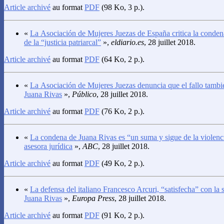
Article archivé
au format
PDF
(98 Ko, 3 p.).
«
La Asociación de Mujeres Juezas de España critica la condena
de la “justicia patriarcal”
»,
eldiario.es
, 28 juillet 2018.
Article archivé
au format
PDF
(64 Ko, 2 p.).
«
La Asociación de Mujeres Juezas denuncia que el fallo tambié
Juana Rivas
»,
Público
, 28 juillet 2018.
Article archivé
au format
PDF
(76 Ko, 2 p.).
«
La condena de Juana Rivas es “un suma y sigue de la violenci
asesora jurídica
»,
ABC
, 28 juillet 2018.
Article archivé
au format
PDF
(49 Ko, 2 p.).
«
La defensa del italiano Francesco Arcuri, “satisfecha” con la
Juana Rivas
»,
Europa Press
, 28 juillet 2018.
Article archivé
au format
PDF
(91 Ko, 2 p.).