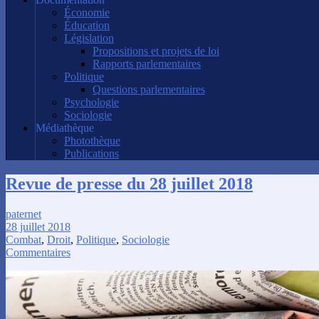
Économie
Éducation
Législation
Propositions et projets de loi
Rapports parlementaires
Politique
Questions parlementaires
Psychologie
Sociologie
Médiathèque
Photothèque
Publications
Revue de presse du 28 juillet 2018
paternet
28 juillet 2018
Combat
,
Droit
,
Politique
,
Sociologie
Commentaires