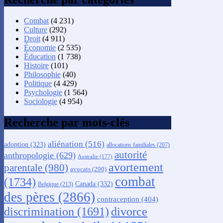
Combat
(4 231)
Culture
(292)
Droit
(4 911)
Économie
(2 535)
Éducation
(1 738)
Histoire
(101)
Philosophie
(40)
Politique
(4 429)
Psychologie
(1 564)
Sociologie
(4 954)
Recherche par mots-clés
aliénation
(516)
adoption
(323)
allocations familiales
(207)
autorité
anthropologie
(629)
Australie
(177)
avortement
parentale
(980)
avocats
(290)
combat
(1734)
Canada
(332)
Belgique
(213)
des pères
(2866)
contraception
(404)
discrimination
(1691)
divorce