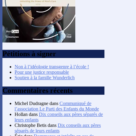
Pétitions à signer
Non à l’idéologie transgenre à l’école !
Pour une justice responsable
Soutien à la famille Wunderlich
Commentaires récents
Michel Dudragne
dans
Communiqué de
l’association Le Parti des Enfants du Monde
Hollan
dans
Dix conseils aux pères séparés de
leurs enfants
Christophe Betis
dans
Dix conseils aux pères
séparés de leurs enfants