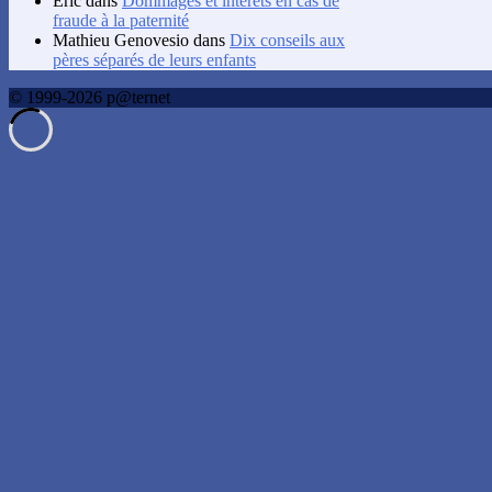
Éric
dans
Dommages et intérêts en cas de
fraude à la paternité
Mathieu Genovesio
dans
Dix conseils aux
pères séparés de leurs enfants
© 1999-2026 p@ternet