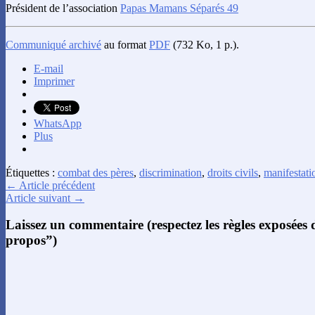
Président de l’association
Papas Mamans Séparés 49
Communiqué archivé
au format
PDF
(732 Ko, 1 p.).
E-mail
Imprimer
WhatsApp
Plus
Étiquettes :
combat des pères
,
discrimination
,
droits civils
,
manifestati
← Article précédent
Article suivant →
Laissez un commentaire (respectez les règles exposées
propos”)