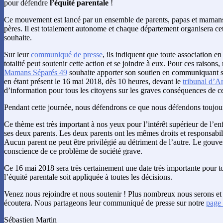
pour défendre
l’équité parentale
!
Ce mouvement est lancé par un ensemble de parents, papas et mamans
pères. Il est totalement autonome et chaque département organisera ce
souhaite.
Sur leur
communiqué de presse
, ils indiquent que toute association e
totalité peut soutenir cette action et se joindre à eux. Pour ces raisons,
Mamans Séparés 49
souhaite apporter son soutien en communiquant s
en étant présent le 16 mai 2018, dès 10 heures, devant le
tribunal d’A
d’information pour tous les citoyens sur les graves conséquences de ce
Pendant cette journée, nous défendrons ce que nous défendons toujou
Ce thème est très important à nos yeux pour l’intérêt supérieur de l’en
ses deux parents. Les deux parents ont les mêmes droits et responsabili
Aucun parent ne peut être privilégié au détriment de l’autre. Le gouv
conscience de ce problème de société grave.
Ce 16 mai 2018 sera très certainement une date très importante pour t
l’équité parentale soit appliquée à toutes les décisions.
Venez nous rejoindre et nous soutenir ! Plus nombreux nous serons e
écoutera. Nous partageons leur communiqué de presse sur notre
page
Sébastien Martin