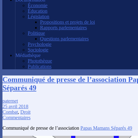
Économie
Éducation
Législation
Propositions et projets de loi
Rapports parlementaires
Politique
Questions parlementaires
Psychologie
Sociologie
Médiathèque
Photothèque
Publications
Communiqué de presse de l’association P
Séparés 49
paternet
25 avril 2018
Combat
,
Droit
Commentaires
Communiqué de presse de l’association
Papas Mamans Séparés 49