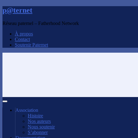
p@ternet
Réseau paternel – Fatherhood Network
À propos
Contact
Soutenir Paternet
Association
Histoire
Nos auteurs
Nous soutenir
S’abonner
Documentation