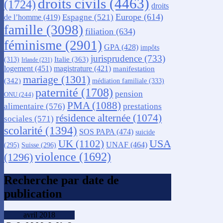
droits civils
(4463)
(1724)
droits
Europe
(614)
Espagne
(521)
de l’homme
(419)
famille
(3098)
filiation
(634)
féminisme
(2901)
GPA
(428)
impôts
jurisprudence
(733)
Italie
(363)
(313)
Irlande
(231)
logement
(451)
magistrature
(421)
manifestation
mariage
(1301)
(342)
médiation familiale
(333)
paternité
(1708)
pension
ONU
(244)
PMA
(1088)
alimentaire
(576)
prestations
résidence alternée
(1074)
sociales
(571)
scolarité
(1394)
SOS PAPA
(474)
suicide
USA
UK
(1102)
UNAF
(464)
(295)
Suisse
(296)
violence
(1692)
(1296)
Recherche par date de
publication
avril 2018