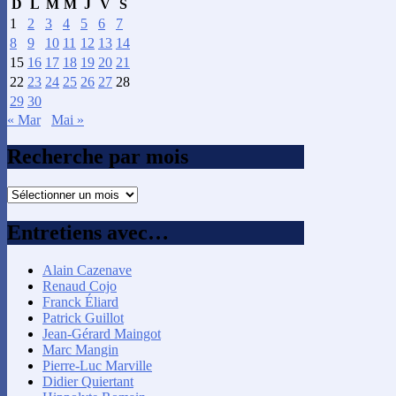
D
L
M
M
J
V
S
1
2
3
4
5
6
7
8
9
10
11
12
13
14
15
16
17
18
19
20
21
22
23
24
25
26
27
28
29
30
« Mar
Mai »
Recherche par mois
Recherche
par
mois
Entretiens avec…
Alain Cazenave
Renaud Cojo
Franck Éliard
Patrick Guillot
Jean-Gérard Maingot
Marc Mangin
Pierre-Luc Marville
Didier Quiertant