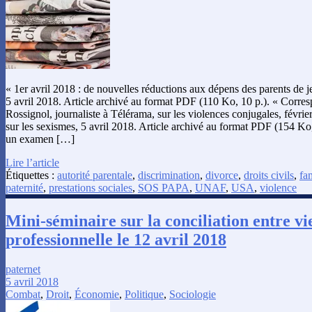
« 1er avril 2018 : de nouvelles réductions aux dépens des parents de je
5 avril 2018. Article archivé au format PDF (110 Ko, 10 p.). « Corr
Rossignol, journaliste à Télérama, sur les violences conjugales, févri
sur les sexismes, 5 avril 2018. Article archivé au format PDF (154 Ko, 
un examen […]
Lire l’article
Étiquettes :
autorité parentale
,
discrimination
,
divorce
,
droits civils
,
fa
paternité
,
prestations sociales
,
SOS PAPA
,
UNAF
,
USA
,
violence
Mini-séminaire sur la conciliation entre vie
professionnelle le 12 avril 2018
paternet
5 avril 2018
Combat
,
Droit
,
Économie
,
Politique
,
Sociologie