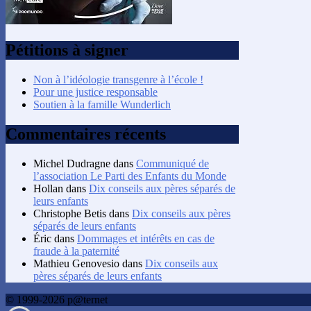
Pétitions à signer
Non à l’idéologie transgenre à l’école !
Pour une justice responsable
Soutien à la famille Wunderlich
Commentaires récents
Michel Dudragne
dans
Communiqué de
l’association Le Parti des Enfants du Monde
Hollan
dans
Dix conseils aux pères séparés de
leurs enfants
Christophe Betis
dans
Dix conseils aux pères
séparés de leurs enfants
Éric
dans
Dommages et intérêts en cas de
fraude à la paternité
Mathieu Genovesio
dans
Dix conseils aux
pères séparés de leurs enfants
© 1999-2026 p@ternet