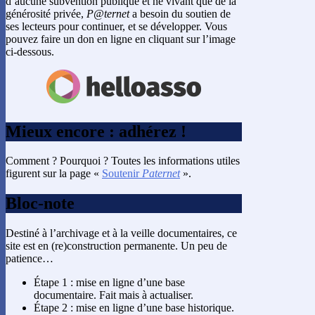
d’aucune subvention publique et ne vivant que de la
générosité privée,
P@ternet
a besoin du soutien de
ses lecteurs pour continuer, et se développer. Vous
pouvez faire un don en ligne en cliquant sur l’image
ci-dessous.
Mieux encore : adhérez !
Comment ? Pourquoi ? Toutes les informations utiles
figurent sur la page «
Soutenir
Paternet
».
Bloc-note
Destiné à l’archivage et à la veille documentaires, ce
site est en (re)construction permanente. Un peu de
patience…
Étape 1 : mise en ligne d’une base
documentaire. Fait mais à actualiser.
Étape 2 : mise en ligne d’une base historique.