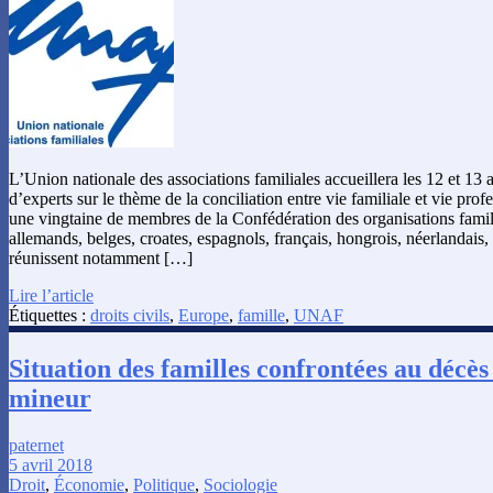
L’Union nationale des associations familiales accueillera les 12 et 13 
d’experts sur le thème de la conciliation entre vie familiale et vie prof
une vingtaine de membres de la Confédération des organisations fami
allemands, belges, croates, espagnols, français, hongrois, néerlandais, 
réunissent notamment […]
Lire l’article
Étiquettes :
droits civils
,
Europe
,
famille
,
UNAF
Situation des familles confrontées au décès
mineur
paternet
5 avril 2018
Droit
,
Économie
,
Politique
,
Sociologie