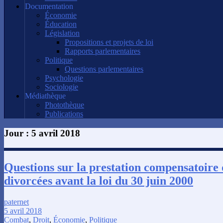
Documentation
Économie
Éducation
Législation
Propositions et projets de loi
Rapports parlementaires
Politique
Questions parlementaires
Psychologie
Sociologie
Médiathèque
Photothèque
Publications
Jour :
5 avril 2018
Questions sur la prestation compensatoire
divorcées avant la loi du 30 juin 2000
paternet
5 avril 2018
Combat
,
Droit
,
Économie
,
Politique