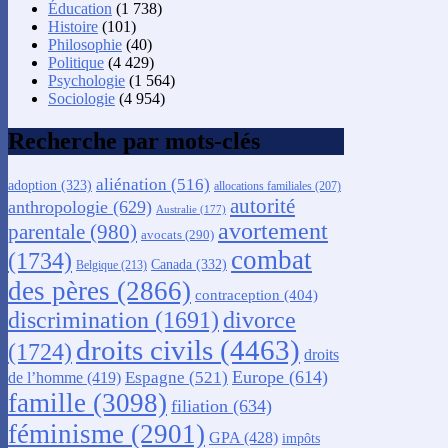
Éducation
(1 738)
Histoire
(101)
Philosophie
(40)
Politique
(4 429)
Psychologie
(1 564)
Sociologie
(4 954)
Recherche par mots-clés
aliénation
(516)
adoption
(323)
allocations familiales
(207)
autorité
anthropologie
(629)
Australie
(177)
avortement
parentale
(980)
avocats
(290)
combat
(1734)
Canada
(332)
Belgique
(213)
des pères
(2866)
contraception
(404)
discrimination
(1691)
divorce
droits civils
(4463)
(1724)
droits
Europe
(614)
Espagne
(521)
de l’homme
(419)
famille
(3098)
filiation
(634)
féminisme
(2901)
GPA
(428)
impôts