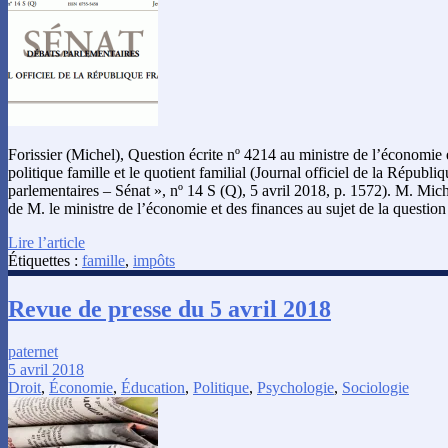
Forissier (Michel), Question écrite nº 4214 au ministre de l’économie e
politique famille et le quotient familial (Journal officiel de la Républi
parlementaires – Sénat », nº 14 S (Q), 5 avril 2018, p. 1572). M. Michel
de M. le ministre de l’économie et des finances au sujet de la question
Lire l’article
Étiquettes :
famille
,
impôts
Revue de presse du 5 avril 2018
paternet
5 avril 2018
Droit
,
Économie
,
Éducation
,
Politique
,
Psychologie
,
Sociologie