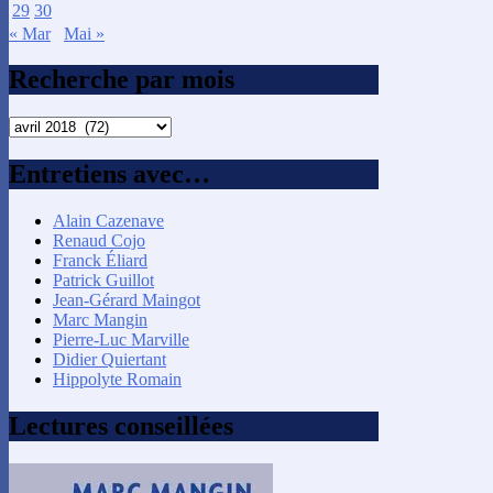
29
30
« Mar
Mai »
Recherche par mois
Recherche
par
mois
Entretiens avec…
Alain Cazenave
Renaud Cojo
Franck Éliard
Patrick Guillot
Jean-Gérard Maingot
Marc Mangin
Pierre-Luc Marville
Didier Quiertant
Hippolyte Romain
Lectures conseillées