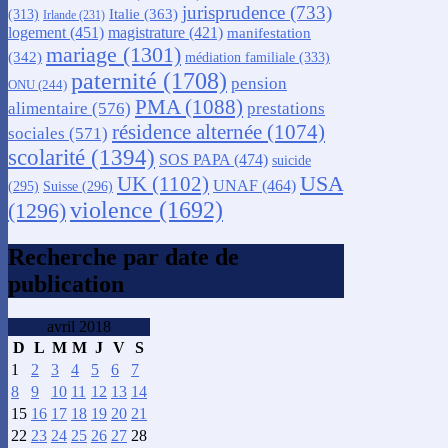
jurisprudence
(733)
Italie
(363)
(313)
Irlande
(231)
logement
(451)
magistrature
(421)
manifestation
mariage
(1301)
(342)
médiation familiale
(333)
paternité
(1708)
pension
ONU
(244)
PMA
(1088)
alimentaire
(576)
prestations
résidence alternée
(1074)
sociales
(571)
scolarité
(1394)
SOS PAPA
(474)
suicide
USA
UK
(1102)
UNAF
(464)
(295)
Suisse
(296)
violence
(1692)
(1296)
Recherche par date de
publication
avril 2018
D
L
M
M
J
V
S
1
2
3
4
5
6
7
8
9
10
11
12
13
14
15
16
17
18
19
20
21
22
23
24
25
26
27
28