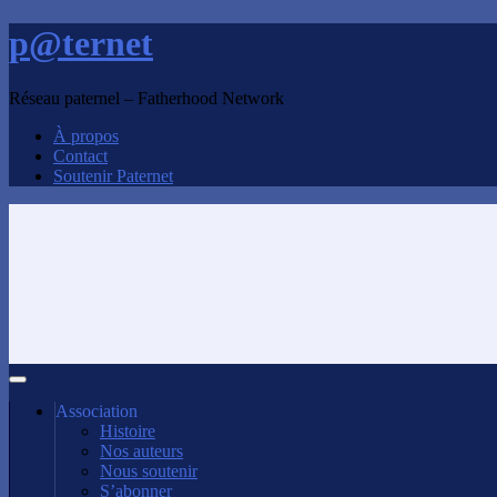
p@ternet
Réseau paternel – Fatherhood Network
À propos
Contact
Soutenir Paternet
Association
Histoire
Nos auteurs
Nous soutenir
S’abonner