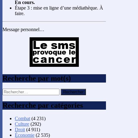
En cours.
Étape 3 : mise en ligne d’une médiathèque. À
faire.
Message personnel…
Recherche par mot(s)
Rechercher :
Recherche par catégories
Combat
(4 231)
Culture
(292)
Droit
(4 911)
Économie
(2 535)