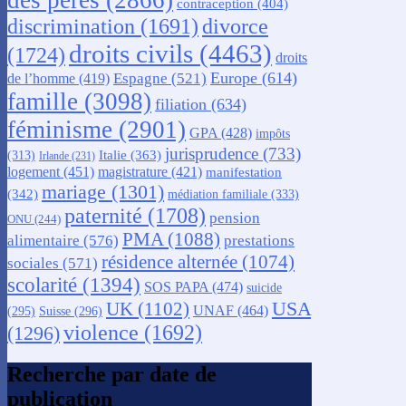
contraception
(404)
discrimination
(1691)
divorce
droits civils
(4463)
(1724)
droits
Europe
(614)
Espagne
(521)
de l’homme
(419)
famille
(3098)
filiation
(634)
féminisme
(2901)
GPA
(428)
impôts
jurisprudence
(733)
Italie
(363)
(313)
Irlande
(231)
logement
(451)
magistrature
(421)
manifestation
mariage
(1301)
(342)
médiation familiale
(333)
paternité
(1708)
pension
ONU
(244)
PMA
(1088)
alimentaire
(576)
prestations
résidence alternée
(1074)
sociales
(571)
scolarité
(1394)
SOS PAPA
(474)
suicide
USA
UK
(1102)
UNAF
(464)
(295)
Suisse
(296)
violence
(1692)
(1296)
Recherche par date de
publication