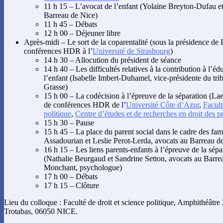
11 h 15 – L’avocat de l’enfant (Yolaine Breyton-Dufau e
Barreau de Nice)
11 h 45 – Débats
12 h 00 – Déjeuner libre
Après-midi – Le sort de la coparentalité (sous la présidence de P
conférences HDR à l’
Université de Strasbourg
)
14 h 30 – Allocution du président de séance
14 h 40 – Les difficultés relatives à la contribution à l’édu
l’enfant (Isabelle Imbert-Duhamel, vice-présidente du tri
Grasse)
15 h 00 – La codécision à l’épreuve de la séparation (Lae
de conférences HDR de l’
Université Côte d’Azur
,
Facult
politique
,
Centre d’études et de recherches en droit des 
15 h 30 – Pause
15 h 45 – La place du parent social dans le cadre des fa
Assadourian et Leslie Perot-Lerda, avocats au Barreau d
16 h 15 – Les liens parents-enfants à l’épreuve de la sépar
(Nathalie Beurgaud et Sandrine Setton, avocats au Barre
Monchant, psychologue)
17 h 00 – Débats
17 h 15 – Clôture
Lieu du colloque : Faculté de droit et science politique, Amphithéât
Trotabas, 06050 NICE.