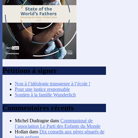
Pétitions à signer
Non à l’idéologie transgenre à l’école !
Pour une justice responsable
Soutien à la famille Wunderlich
Commentaires récents
Michel Dudragne
dans
Communiqué de
l’association Le Parti des Enfants du Monde
Hollan
dans
Dix conseils aux pères séparés de
leurs enfants