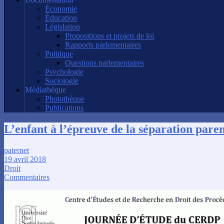
Économie
Éducation
Législation
Propositions et projets de loi
Rapports parlementaires
Politique
Questions parlementaires
Psychologie
Sociologie
Médiathèque
Photothèque
Publications
L’enfant à l’épreuve de la séparation pare
paternet
19 avril 2018
Droit
Commentaires