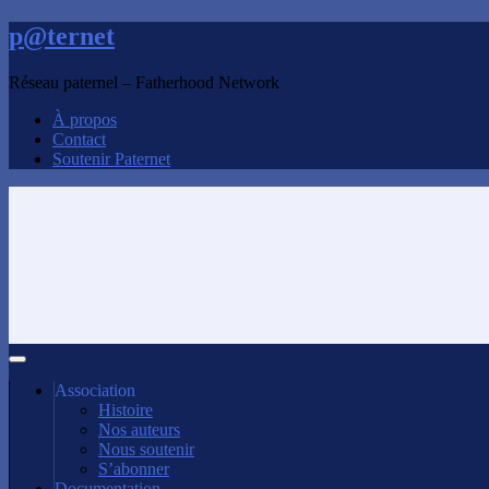
p@ternet
Réseau paternel – Fatherhood Network
À propos
Contact
Soutenir Paternet
Association
Histoire
Nos auteurs
Nous soutenir
S’abonner
Documentation