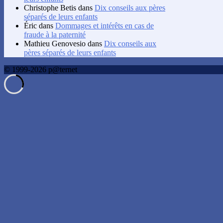
Christophe Betis
dans
Dix conseils aux pères
séparés de leurs enfants
Éric
dans
Dommages et intérêts en cas de
fraude à la paternité
Mathieu Genovesio
dans
Dix conseils aux
pères séparés de leurs enfants
© 1999-2026 p@ternet