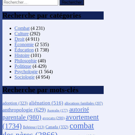
Rechercher :
Recherche par catégories
Combat
(4 231)
Culture
(292)
Droit
(4 911)
Économie
(2 535)
Éducation
(1 738)
Histoire
(101)
Philosophie
(40)
Politique
(4 429)
Psychologie
(1 564)
Sociologie
(4 954)
Recherche par mots-clés
aliénation
(516)
adoption
(323)
allocations familiales
(207)
autorité
anthropologie
(629)
Australie
(177)
avortement
parentale
(980)
avocats
(290)
combat
(1734)
Canada
(332)
Belgique
(213)
des pères
(2866)