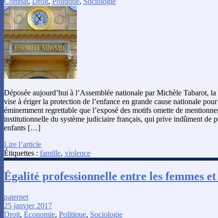
Combat
,
Droit
,
Politique
,
Sociologie
Déposée aujourd’hui à l’Assemblée nationale par Michèle Tabarot, la 
vise à ériger la protection de l’enfance en grande cause nationale pour 
éminemment regrettable que l’exposé des motifs omette de mentionner
institutionnelle du système judiciaire français, qui prive indûment de pè
enfants […]
Lire l’article
Étiquettes :
famille
,
violence
Égalité professionnelle entre les femmes e
paternet
25 janvier 2017
Droit
,
Économie
,
Politique
,
Sociologie