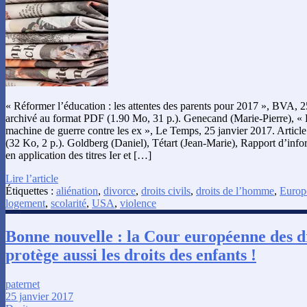
« Réformer l’éducation : les attentes des parents pour 2017 », BVA, 2
archivé au format PDF (1.90 Mo, 31 p.). Genecand (Marie-Pierre), « L
machine de guerre contre les ex », Le Temps, 25 janvier 2017. Articl
(32 Ko, 2 p.). Goldberg (Daniel), Tétart (Jean-Marie), Rapport d’info
en application des titres Ier et […]
Lire l’article
Étiquettes :
aliénation
,
divorce
,
droits civils
,
droits de l’homme
,
Europ
logement
,
scolarité
,
USA
,
violence
Bonne nouvelle : la Cour européenne des 
protège aussi les droits des enfants !
paternet
25 janvier 2017