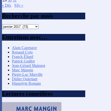
29
30
31
« Déc
Fév »
Recherche par mois
Recherche
par
mois
Entretiens avec…
Alain Cazenave
Renaud Cojo
Franck Éliard
Patrick Guillot
Jean-Gérard Maingot
Marc Mangin
Pierre-Luc Marville
Didier Quiertant
Hippolyte Romain
Lectures conseillées