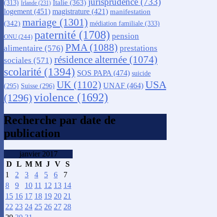
jurisprudence
(733)
Italie
(363)
(313)
Irlande
(231)
logement
(451)
magistrature
(421)
manifestation
mariage
(1301)
(342)
médiation familiale
(333)
paternité
(1708)
pension
ONU
(244)
PMA
(1088)
alimentaire
(576)
prestations
résidence alternée
(1074)
sociales
(571)
scolarité
(1394)
SOS PAPA
(474)
suicide
USA
UK
(1102)
UNAF
(464)
(295)
Suisse
(296)
violence
(1692)
(1296)
Recherche par date de
publication
janvier 2017
D
L
M
M
J
V
S
1
2
3
4
5
6
7
8
9
10
11
12
13
14
15
16
17
18
19
20
21
22
23
24
25
26
27
28