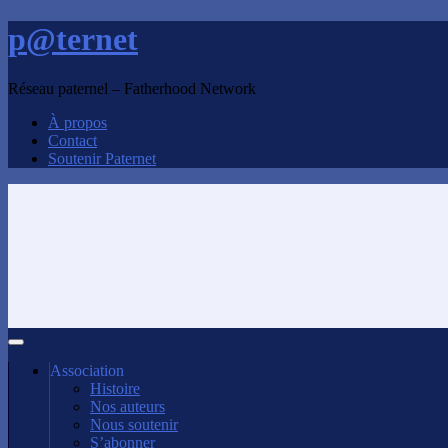
p@ternet
Réseau paternel – Fatherhood Network
À propos
Contact
Soutenir Paternet
Association
Histoire
Nos auteurs
Nous soutenir
S’abonner