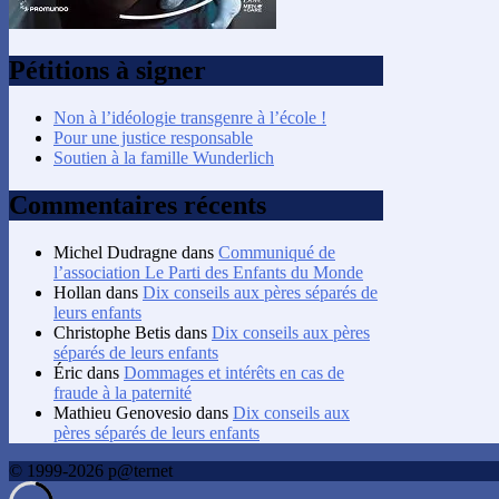
Pétitions à signer
Non à l’idéologie transgenre à l’école !
Pour une justice responsable
Soutien à la famille Wunderlich
Commentaires récents
Michel Dudragne
dans
Communiqué de
l’association Le Parti des Enfants du Monde
Hollan
dans
Dix conseils aux pères séparés de
leurs enfants
Christophe Betis
dans
Dix conseils aux pères
séparés de leurs enfants
Éric
dans
Dommages et intérêts en cas de
fraude à la paternité
Mathieu Genovesio
dans
Dix conseils aux
pères séparés de leurs enfants
© 1999-2026 p@ternet