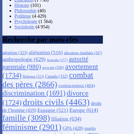
Histoire
(101)
Philosophie
(40)
Politique
(4 429)
Psychologie
(1 564)
Sociologie
(4 954)
Recherche par mots-clés
aliénation
(516)
adoption
(323)
allocations familiales
(207)
autorité
anthropologie
(629)
Australie
(177)
avortement
parentale
(980)
avocats
(290)
combat
(1734)
Canada
(332)
Belgique
(213)
des pères
(2866)
contraception
(404)
discrimination
(1691)
divorce
droits civils
(4463)
(1724)
droits
Europe
(614)
Espagne
(521)
de l’homme
(419)
famille
(3098)
filiation
(634)
féminisme
(2901)
GPA
(428)
impôts