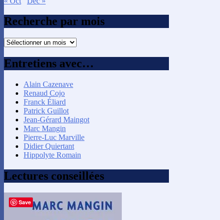
« Oct
Déc »
Recherche par mois
Recherche
par
mois
Entretiens avec…
Alain Cazenave
Renaud Cojo
Franck Éliard
Patrick Guillot
Jean-Gérard Maingot
Marc Mangin
Pierre-Luc Marville
Didier Quiertant
Hippolyte Romain
Lectures conseillées
Save