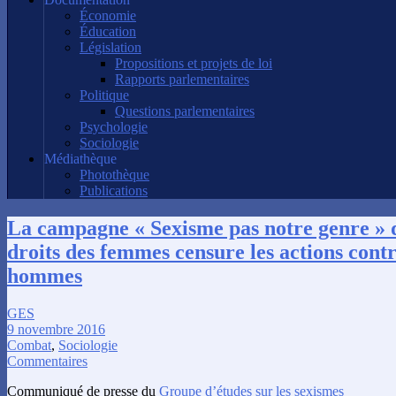
Économie
Éducation
Législation
Propositions et projets de loi
Rapports parlementaires
Politique
Questions parlementaires
Psychologie
Sociologie
Médiathèque
Photothèque
Publications
La campagne « Sexisme pas notre genre » 
droits des femmes censure les actions contr
hommes
GES
9 novembre 2016
Combat
,
Sociologie
Commentaires
Communiqué de presse du
Groupe d’études sur les sexismes