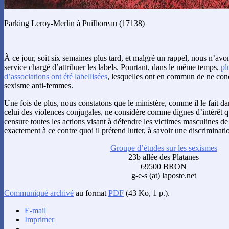
Parking Leroy-Merlin à Puilboreau (17138)
À ce jour, soit six semaines plus tard, et malgré un rappel, nous n’av
service chargé d’attribuer les labels. Pourtant, dans le même temps,
pl
d’associations ont été labellisées
, lesquelles ont en commun de ne conce
sexisme anti-femmes.
Une fois de plus, nous constatons que le ministère, comme il le fait da
celui des violences conjugales, ne considère comme dignes d’intérêt qu
censure toutes les actions visant à défendre les victimes masculines de
exactement à ce contre quoi il prétend lutter, à savoir une discriminati
Groupe d’études sur les sexismes
23b allée des Platanes
69500 BRON
g-e-s (at) laposte.net
Communiqué archivé
au format
PDF
(43 Ko, 1 p.).
E-mail
Imprimer