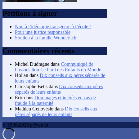
Pétitions à signer
Non à l’idéologie transgenre à l’école !
Pour une justice responsable
Soutien à la famille Wunderlich
Commentaires récents
Michel Dudragne
dans
Communiqué de
l’association Le Parti des Enfants du Monde
Hollan
dans
Dix conseils aux pères séparés de
leurs enfants
Christophe Betis
dans
Dix conseils aux pères
séparés de leurs enfants
Éric
dans
Dommages et intérêts en cas de
fraude à la paternité
Mathieu Genovesio
dans
Dix conseils aux
pères séparés de leurs enfants
© 1999-2026 p@ternet