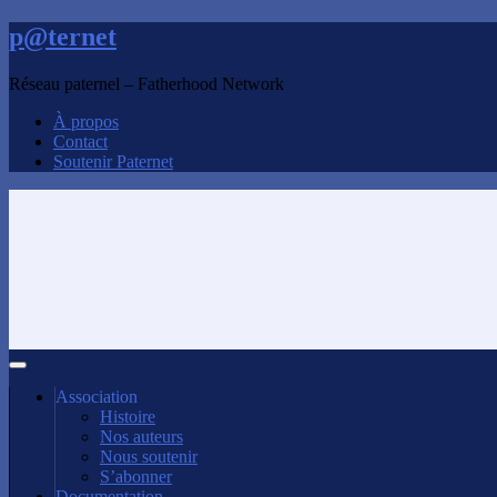
p@ternet
Réseau paternel – Fatherhood Network
À propos
Contact
Soutenir Paternet
Association
Histoire
Nos auteurs
Nous soutenir
S’abonner
Documentation