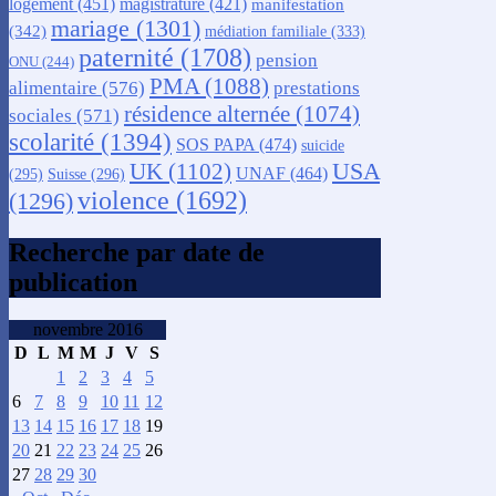
logement
(451)
magistrature
(421)
manifestation
mariage
(1301)
(342)
médiation familiale
(333)
paternité
(1708)
pension
ONU
(244)
PMA
(1088)
alimentaire
(576)
prestations
résidence alternée
(1074)
sociales
(571)
scolarité
(1394)
SOS PAPA
(474)
suicide
USA
UK
(1102)
UNAF
(464)
(295)
Suisse
(296)
violence
(1692)
(1296)
Recherche par date de
publication
novembre 2016
D
L
M
M
J
V
S
1
2
3
4
5
6
7
8
9
10
11
12
13
14
15
16
17
18
19
20
21
22
23
24
25
26
27
28
29
30