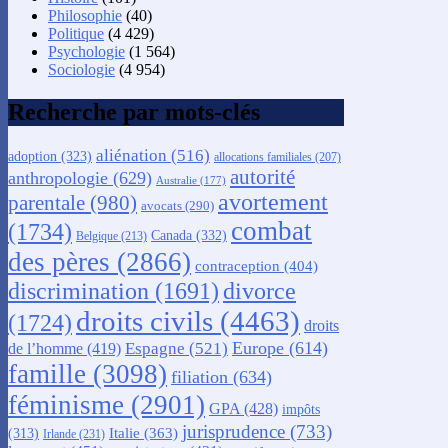
Philosophie
(40)
Politique
(4 429)
Psychologie
(1 564)
Sociologie
(4 954)
Recherche par mots-clés
aliénation
(516)
adoption
(323)
allocations familiales
(207)
autorité
anthropologie
(629)
Australie
(177)
avortement
parentale
(980)
avocats
(290)
combat
(1734)
Canada
(332)
Belgique
(213)
des pères
(2866)
contraception
(404)
discrimination
(1691)
divorce
droits civils
(4463)
(1724)
droits
Europe
(614)
Espagne
(521)
de l’homme
(419)
famille
(3098)
filiation
(634)
féminisme
(2901)
GPA
(428)
impôts
jurisprudence
(733)
Italie
(363)
(313)
Irlande
(231)