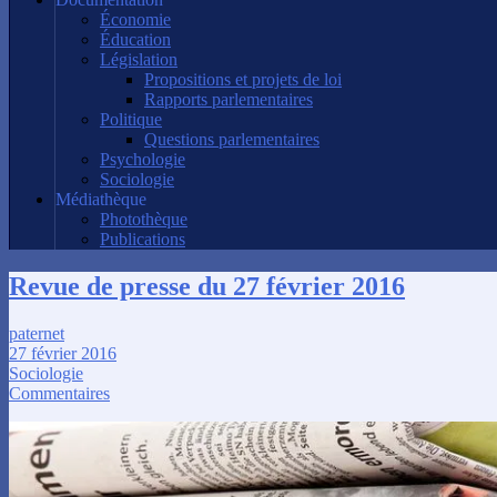
Économie
Éducation
Législation
Propositions et projets de loi
Rapports parlementaires
Politique
Questions parlementaires
Psychologie
Sociologie
Médiathèque
Photothèque
Publications
Revue de presse du 27 février 2016
paternet
27 février 2016
Sociologie
Commentaires