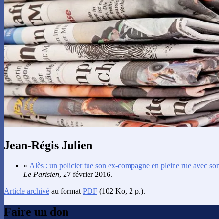
Jean-Régis Julien
«
Alès : un policier tue son ex-compagne en pleine rue avec so
Le Parisien
, 27 février 2016.
Article archivé
au format
PDF
(102 Ko, 2 p.).
Faire un don