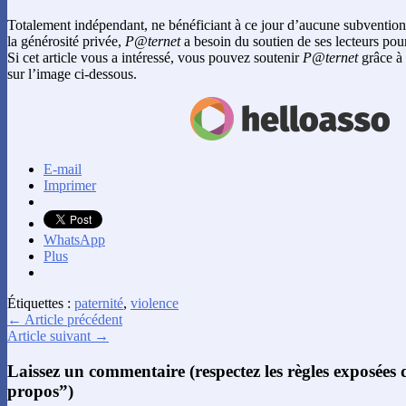
Totalement indépendant, ne bénéficiant à ce jour d’aucune subvention
la générosité privée,
P@ternet
a besoin du soutien de ses lecteurs pour
Si cet article vous a intéressé, vous pouvez soutenir
P@ternet
grâce à 
sur l’image ci-dessous.
E-mail
Imprimer
WhatsApp
Plus
Étiquettes :
paternité
,
violence
← Article précédent
Article suivant →
Laissez un commentaire (respectez les règles exposées
propos”)