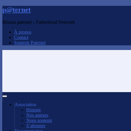
p@ternet
Réseau paternel – Fatherhood Network
À propos
Contact
Soutenir Paternet
Association
Histoire
Nos auteurs
Nous soutenir
S’abonner
Documentation