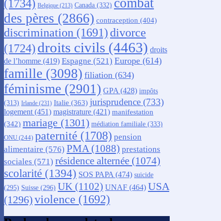
combat
(1734)
Canada
(332)
Belgique
(213)
des pères
(2866)
contraception
(404)
discrimination
(1691)
divorce
droits civils
(4463)
(1724)
droits
Europe
(614)
Espagne
(521)
de l’homme
(419)
famille
(3098)
filiation
(634)
féminisme
(2901)
GPA
(428)
impôts
jurisprudence
(733)
Italie
(363)
(313)
Irlande
(231)
logement
(451)
magistrature
(421)
manifestation
mariage
(1301)
(342)
médiation familiale
(333)
paternité
(1708)
pension
ONU
(244)
PMA
(1088)
alimentaire
(576)
prestations
résidence alternée
(1074)
sociales
(571)
scolarité
(1394)
SOS PAPA
(474)
suicide
USA
UK
(1102)
UNAF
(464)
(295)
Suisse
(296)
violence
(1692)
(1296)