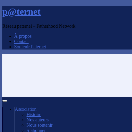
p@ternet
Réseau paternel – Fatherhood Network
À propos
Contact
Soutenir Paternet
Association
Histoire
Nos auteurs
Nous soutenir
S’abonner