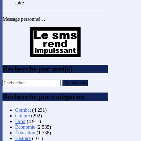
faire.
Message personnel…
Recherche par mot(s)
Rechercher :
Recherche par catégories
Combat
(4 231)
Culture
(292)
Droit
(4 911)
Économie
(2 535)
Éducation
(1 738)
Histoire
(101)