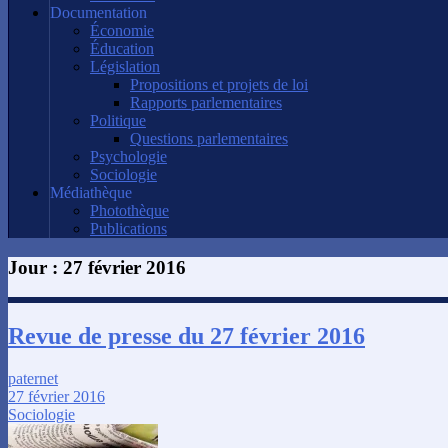
Documentation
Économie
Éducation
Législation
Propositions et projets de loi
Rapports parlementaires
Politique
Questions parlementaires
Psychologie
Sociologie
Médiathèque
Photothèque
Publications
Jour :
27 février 2016
Revue de presse du 27 février 2016
paternet
27 février 2016
Sociologie