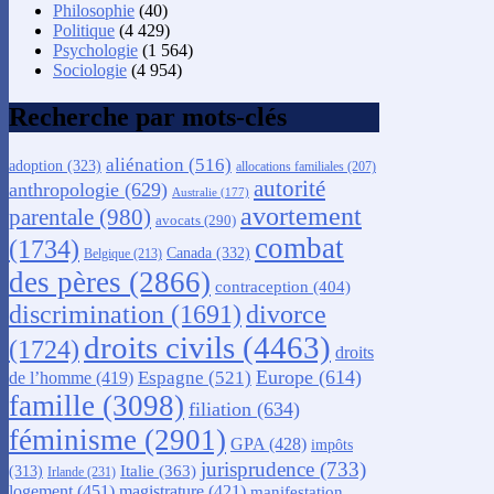
Philosophie
(40)
Politique
(4 429)
Psychologie
(1 564)
Sociologie
(4 954)
Recherche par mots-clés
aliénation
(516)
adoption
(323)
allocations familiales
(207)
autorité
anthropologie
(629)
Australie
(177)
avortement
parentale
(980)
avocats
(290)
combat
(1734)
Canada
(332)
Belgique
(213)
des pères
(2866)
contraception
(404)
discrimination
(1691)
divorce
droits civils
(4463)
(1724)
droits
Europe
(614)
Espagne
(521)
de l’homme
(419)
famille
(3098)
filiation
(634)
féminisme
(2901)
GPA
(428)
impôts
jurisprudence
(733)
Italie
(363)
(313)
Irlande
(231)
logement
(451)
magistrature
(421)
manifestation