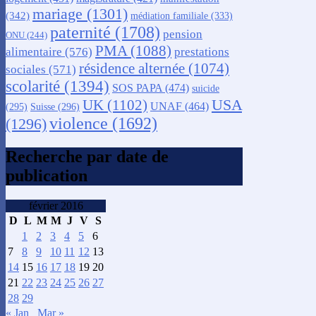
mariage
(1301)
(342)
médiation familiale
(333)
paternité
(1708)
pension
ONU
(244)
PMA
(1088)
alimentaire
(576)
prestations
résidence alternée
(1074)
sociales
(571)
scolarité
(1394)
SOS PAPA
(474)
suicide
USA
UK
(1102)
UNAF
(464)
(295)
Suisse
(296)
violence
(1692)
(1296)
Recherche par date de
publication
février 2016
D
L
M
M
J
V
S
1
2
3
4
5
6
7
8
9
10
11
12
13
14
15
16
17
18
19
20
21
22
23
24
25
26
27
28
29
« Jan
Mar »