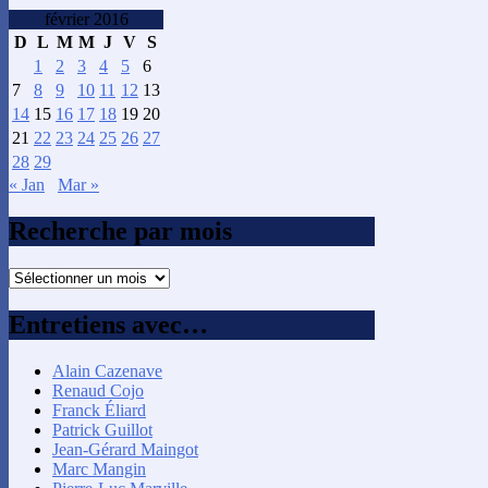
février 2016
D
L
M
M
J
V
S
1
2
3
4
5
6
7
8
9
10
11
12
13
14
15
16
17
18
19
20
21
22
23
24
25
26
27
28
29
« Jan
Mar »
Recherche par mois
Recherche
par
mois
Entretiens avec…
Alain Cazenave
Renaud Cojo
Franck Éliard
Patrick Guillot
Jean-Gérard Maingot
Marc Mangin