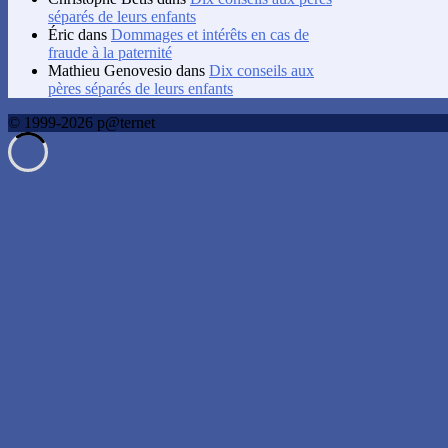
séparés de leurs enfants
Éric
dans
Dommages et intérêts en cas de
fraude à la paternité
Mathieu Genovesio
dans
Dix conseils aux
pères séparés de leurs enfants
© 1999-2026 p@ternet