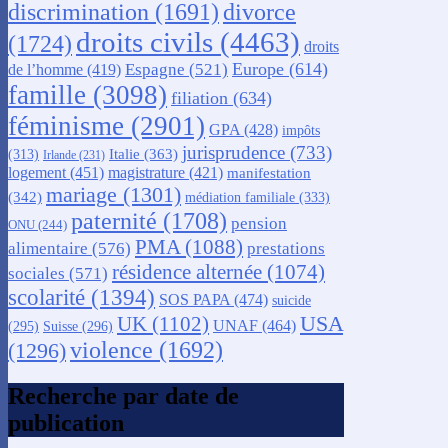
discrimination
(1691)
divorce
droits civils
(4463)
(1724)
droits
Europe
(614)
Espagne
(521)
de l’homme
(419)
famille
(3098)
filiation
(634)
féminisme
(2901)
GPA
(428)
impôts
jurisprudence
(733)
Italie
(363)
(313)
Irlande
(231)
logement
(451)
magistrature
(421)
manifestation
mariage
(1301)
(342)
médiation familiale
(333)
paternité
(1708)
pension
ONU
(244)
PMA
(1088)
alimentaire
(576)
prestations
résidence alternée
(1074)
sociales
(571)
scolarité
(1394)
SOS PAPA
(474)
suicide
USA
UK
(1102)
UNAF
(464)
(295)
Suisse
(296)
violence
(1692)
(1296)
Recherche par date de
publication