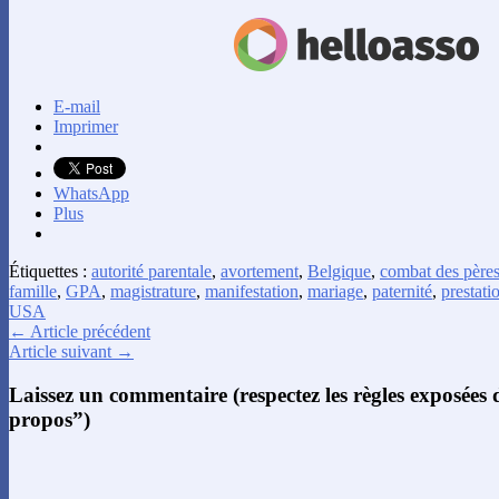
E-mail
Imprimer
WhatsApp
Plus
Étiquettes :
autorité parentale
,
avortement
,
Belgique
,
combat des père
famille
,
GPA
,
magistrature
,
manifestation
,
mariage
,
paternité
,
prestati
USA
← Article précédent
Article suivant →
Laissez un commentaire (respectez les règles exposées
propos”)