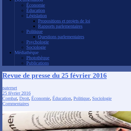
Économie
Éducation
Législation
Propositions et projets de loi
Rapports parlementaires
Politique
Questions parlementaires
Psychologie
Sociologie
Médiathèque
Photothèque
Publications
Revue de presse du 25 février 2016
paternet
25 février 2016
Combat
,
Droit
,
Économie
,
Éducation
,
Politique
,
Sociologie
Commentaires