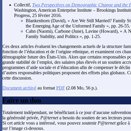
Collectif
,
Two Perspectives on Demographic Change and the Fu
Washington, American Enterprise Institute – Brookings Institut
Progress, 25 février 2016.
Blankenhorn
(David), « Are We Still Married? Family St
the Emerging Age of the Unformed Family », pp. 26-55.
Cahn
(Naomi),
Carbone
(June),
Lavine
(Howard), « A N
Family Stability, and Politics », pp. 1-25.
Ces deux articles évaluent les changements actuels de la structure fam
fonction de l’éducation et de l’origine ethnique, et examinent ces cha
démographie future des États-Unis. Alors que certains responsables po
grande stabilité de l’emploi, des salaires plus élevés et un soutien a
programmes d’aide sociale et d’éducation afin de compenser le déclin d
d’autres responsables politiques proposent des efforts plus globaux. C
cette discussion.
Document archivé
au format
PDF
(2.08 Mo, 56 p.).
Faire un don
Totalement indépendant, ne bénéficiant à ce jour d’aucune subvention
la générosité privée,
P@ternet
a besoin du soutien de ses lecteurs pour
Si cet article vous a intéressé, vous pouvez soutenir
P@ternet
grâce à 
sur l’image ci-dessous.