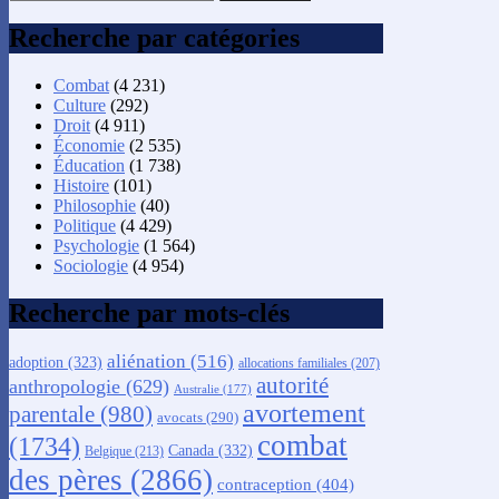
Recherche par catégories
Combat
(4 231)
Culture
(292)
Droit
(4 911)
Économie
(2 535)
Éducation
(1 738)
Histoire
(101)
Philosophie
(40)
Politique
(4 429)
Psychologie
(1 564)
Sociologie
(4 954)
Recherche par mots-clés
aliénation
(516)
adoption
(323)
allocations familiales
(207)
autorité
anthropologie
(629)
Australie
(177)
avortement
parentale
(980)
avocats
(290)
combat
(1734)
Canada
(332)
Belgique
(213)
des pères
(2866)
contraception
(404)