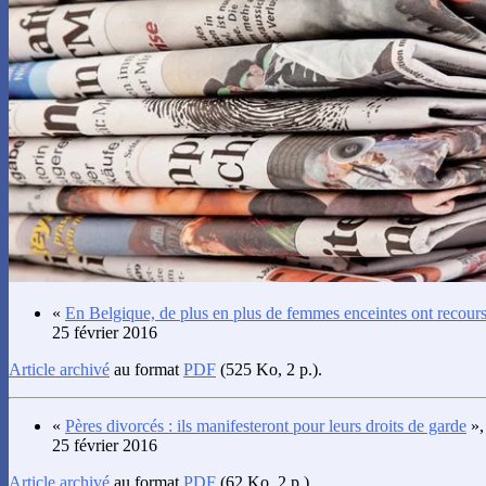
«
En Belgique, de plus en plus de femmes enceintes ont recou
25 février 2016
Article archivé
au format
PDF
(525 Ko, 2 p.).
«
Pères divorcés : ils manifesteront pour leurs droits de garde
»
25 février 2016
Article archivé
au format
PDF
(62 Ko, 2 p.).