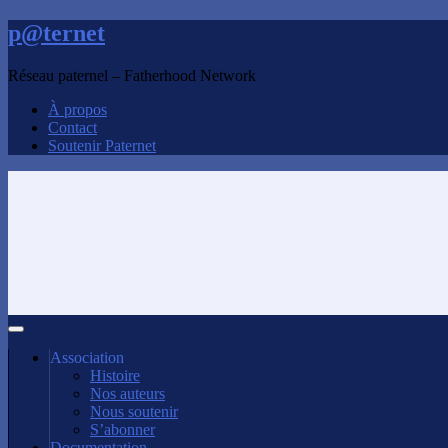
p@ternet
Réseau paternel – Fatherhood Network
À propos
Contact
Soutenir Paternet
Association
Histoire
Nos auteurs
Nous soutenir
S’abonner
Documentation