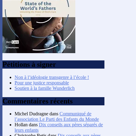
Pétitions à signer
Non à l’idéologie transgenre à l’école !
Pour une justice responsable
Soutien à la famille Wunderlich
Commentaires récents
Michel Dudragne
dans
Communiqué de
l’association Le Parti des Enfants du Monde
Hollan
dans
Dix conseils aux pères séparés de
leurs enfants
Christophe Betis
dans
Dix conseils aux pères