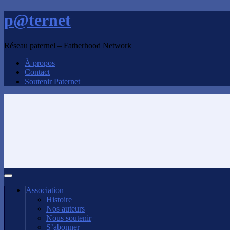
p@ternet
Réseau paternel – Fatherhood Network
À propos
Contact
Soutenir Paternet
Association
Histoire
Nos auteurs
Nous soutenir
S’abonner