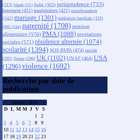
jurisprudence
(733)
Italie
(363)
(313)
Irlande
(231)
logement
(451)
magistrature
(421)
manifestation
mariage
(1301)
(342)
médiation familiale
(333)
paternité
(1708)
pension
ONU
(244)
PMA
(1088)
alimentaire
(576)
prestations
résidence alternée
(1074)
sociales
(571)
scolarité
(1394)
SOS PAPA
(474)
suicide
USA
UK
(1102)
UNAF
(464)
(295)
Suisse
(296)
violence
(1692)
(1296)
Recherche par date de
publication
janvier 2016
D
L
M
M
J
V
S
1
2
3
4
5
6
7
8
9
10
11
12
13
14
15
16
17
18
19
20
21
22
23