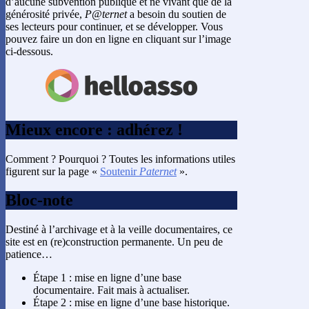
d’aucune subvention publique et ne vivant que de la
générosité privée,
P@ternet
a besoin du soutien de
ses lecteurs pour continuer, et se développer. Vous
pouvez faire un don en ligne en cliquant sur l’image
ci-dessous.
Mieux encore : adhérez !
Comment ? Pourquoi ? Toutes les informations utiles
figurent sur la page «
Soutenir
Paternet
».
Bloc-note
Destiné à l’archivage et à la veille documentaires, ce
site est en (re)construction permanente. Un peu de
patience…
Étape 1 : mise en ligne d’une base
documentaire. Fait mais à actualiser.
Étape 2 : mise en ligne d’une base historique.