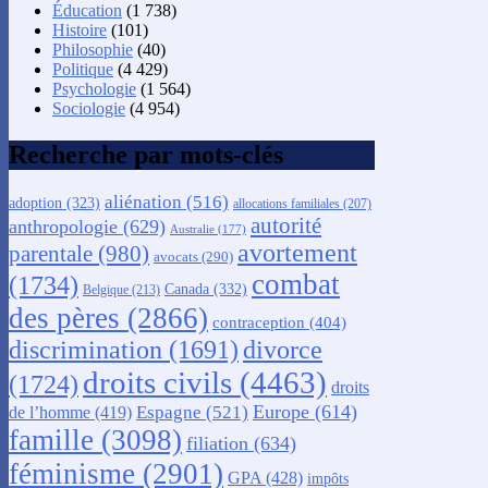
Éducation
(1 738)
Histoire
(101)
Philosophie
(40)
Politique
(4 429)
Psychologie
(1 564)
Sociologie
(4 954)
Recherche par mots-clés
aliénation
(516)
adoption
(323)
allocations familiales
(207)
autorité
anthropologie
(629)
Australie
(177)
avortement
parentale
(980)
avocats
(290)
combat
(1734)
Canada
(332)
Belgique
(213)
des pères
(2866)
contraception
(404)
discrimination
(1691)
divorce
droits civils
(4463)
(1724)
droits
Europe
(614)
Espagne
(521)
de l’homme
(419)
famille
(3098)
filiation
(634)
féminisme
(2901)
GPA
(428)
impôts