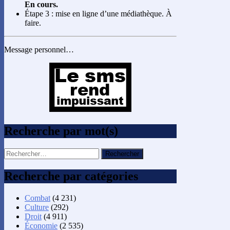
En cours.
Étape 3 : mise en ligne d’une médiathèque. À
faire.
Message personnel…
Recherche par mot(s)
Rechercher :
Recherche par catégories
Combat
(4 231)
Culture
(292)
Droit
(4 911)
Économie
(2 535)