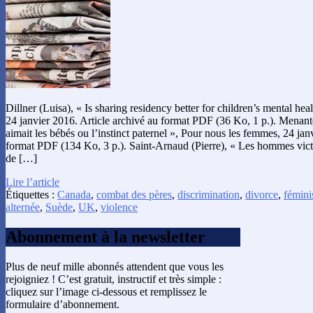
Dillner (Luisa), « Is sharing residency better for children’s mental he
24 janvier 2016. Article archivé au format PDF (36 Ko, 1 p.). Menant
aimait les bébés ou l’instinct paternel », Pour nous les femmes, 24 jan
format PDF (134 Ko, 3 p.). Saint-Arnaud (Pierre), « Les hommes vic
de […]
Lire l’article
Étiquettes :
Canada
,
combat des pères
,
discrimination
,
divorce
,
fémin
alternée
,
Suède
,
UK
,
violence
Abonnement à la newsletter
Plus de neuf mille abonnés attendent que vous les
rejoigniez ! C’est gratuit, instructif et très simple :
cliquez sur l’image ci-dessous et remplissez le
formulaire d’abonnement.