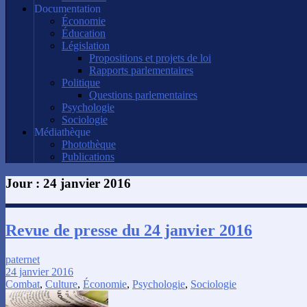
Documentation
Économie
Éducation
Législation
Propositions et projets de loi
Rapports parlementaires
Politique
Questions parlementaires
Psychologie
Sociologie
Médiathèque
Photothèque
Publications
Jour :
24 janvier 2016
Revue de presse du 24 janvier 2016
paternet
24 janvier 2016
Combat
,
Culture
,
Économie
,
Psychologie
,
Sociologie