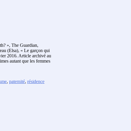
alth? », The Guardian,
eau (Elsa), « Le garçon qui
vier 2016. Article archivé au
times autant que les femmes
isme
,
paternité
,
résidence