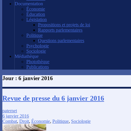
Documentation
Économie
Éducation
Législation
Propositions et projets de loi
Rapports parlementaires
Politique
Questions parlementaires
Psychologie
Sociologie
Médiathèque
Photothèque
Publications
Jour :
6 janvier 2016
Revue de presse du 6 janvier 2016
paternet
6 janvier 2016
Combat
,
Droit
,
Économie
,
Politique
,
Sociologie