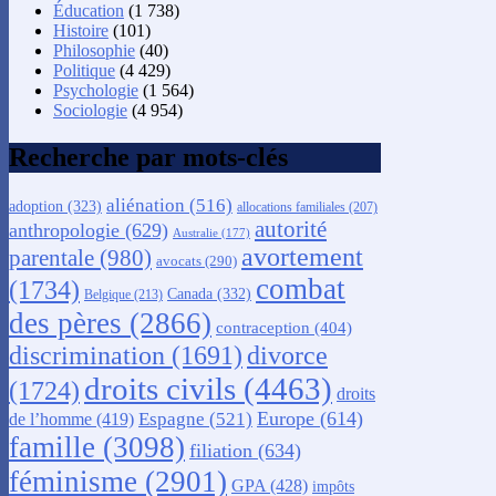
Éducation
(1 738)
Histoire
(101)
Philosophie
(40)
Politique
(4 429)
Psychologie
(1 564)
Sociologie
(4 954)
Recherche par mots-clés
aliénation
(516)
adoption
(323)
allocations familiales
(207)
autorité
anthropologie
(629)
Australie
(177)
avortement
parentale
(980)
avocats
(290)
combat
(1734)
Canada
(332)
Belgique
(213)
des pères
(2866)
contraception
(404)
discrimination
(1691)
divorce
droits civils
(4463)
(1724)
droits
Europe
(614)
Espagne
(521)
de l’homme
(419)
famille
(3098)
filiation
(634)
féminisme
(2901)
GPA
(428)
impôts