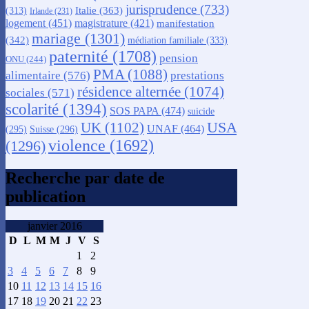
jurisprudence
(733)
Italie
(363)
(313)
Irlande
(231)
logement
(451)
magistrature
(421)
manifestation
mariage
(1301)
(342)
médiation familiale
(333)
paternité
(1708)
pension
ONU
(244)
PMA
(1088)
alimentaire
(576)
prestations
résidence alternée
(1074)
sociales
(571)
scolarité
(1394)
SOS PAPA
(474)
suicide
USA
UK
(1102)
UNAF
(464)
(295)
Suisse
(296)
violence
(1692)
(1296)
Recherche par date de
publication
janvier 2016
D
L
M
M
J
V
S
1
2
3
4
5
6
7
8
9
10
11
12
13
14
15
16
17
18
19
20
21
22
23