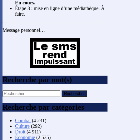
En cours.
Étape 3 : mise en ligne d’une médiathèque. À
faire.
Message personnel…
Recherche par mot(s)
Rechercher :
Recherche par catégories
Combat
(4 231)
Culture
(292)
Droit
(4 911)
Économie
(2 535)