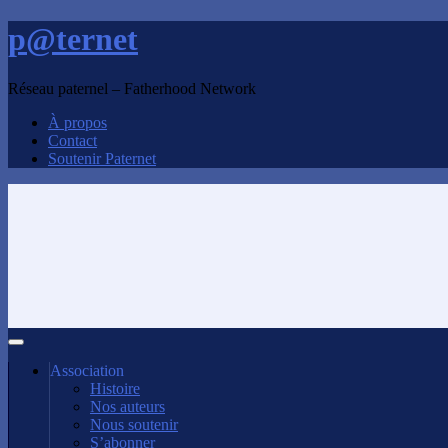
p@ternet
Réseau paternel – Fatherhood Network
À propos
Contact
Soutenir Paternet
Association
Histoire
Nos auteurs
Nous soutenir
S’abonner