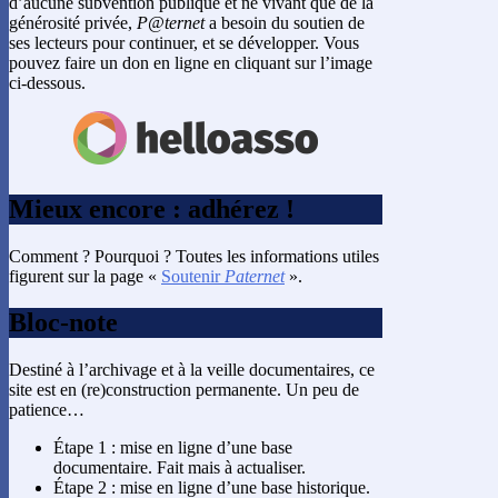
d’aucune subvention publique et ne vivant que de la
générosité privée,
P@ternet
a besoin du soutien de
ses lecteurs pour continuer, et se développer. Vous
pouvez faire un don en ligne en cliquant sur l’image
ci-dessous.
Mieux encore : adhérez !
Comment ? Pourquoi ? Toutes les informations utiles
figurent sur la page «
Soutenir
Paternet
».
Bloc-note
Destiné à l’archivage et à la veille documentaires, ce
site est en (re)construction permanente. Un peu de
patience…
Étape 1 : mise en ligne d’une base
documentaire. Fait mais à actualiser.
Étape 2 : mise en ligne d’une base historique.