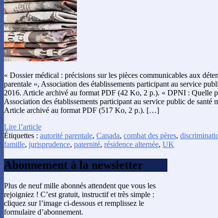
« Dossier médical : précisions sur les pièces communicables aux détent
parentale », Association des établissements participant au service publ
2016. Article archivé au format PDF (42 Ko, 2 p.). « DPNI : Quelle p
Association des établissements participant au service public de santé 
Article archivé au format PDF (517 Ko, 2 p.). […]
Lire l’article
Étiquettes :
autorité parentale
,
Canada
,
combat des pères
,
discriminati
famille
,
jurisprudence
,
paternité
,
résidence alternée
,
UK
Abonnement à la newsletter
Plus de neuf mille abonnés attendent que vous les
rejoigniez ! C’est gratuit, instructif et très simple :
cliquez sur l’image ci-dessous et remplissez le
formulaire d’abonnement.