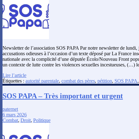
Newsletter de l’association SOS PAPA Par notre newsletter de lundi, 
accusations odieuses à l’occasion d’un texte déposé par La France i
nationale avec la complicité d’une députée Écolo/Nouveau Front popula
un contexte de lutte contre les violences sexuelles incestueuses, (…) 
Lire l’article
Étiquettes :
autorité parentale
,
combat des pères
,
pétition
,
SOS PAPA
SOS PAPA – Très important et urgent
paternet
6 mars 2026
Combat
,
Droit
,
Politique