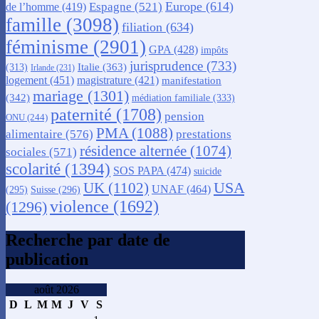
Europe
(614)
Espagne
(521)
de l’homme
(419)
famille
(3098)
filiation
(634)
féminisme
(2901)
GPA
(428)
impôts
jurisprudence
(733)
Italie
(363)
(313)
Irlande
(231)
logement
(451)
magistrature
(421)
manifestation
mariage
(1301)
(342)
médiation familiale
(333)
paternité
(1708)
pension
ONU
(244)
PMA
(1088)
alimentaire
(576)
prestations
résidence alternée
(1074)
sociales
(571)
scolarité
(1394)
SOS PAPA
(474)
suicide
USA
UK
(1102)
UNAF
(464)
(295)
Suisse
(296)
violence
(1692)
(1296)
Recherche par date de
publication
août 2026
D
L
M
M
J
V
S