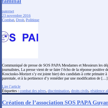
familial
paternet
23 novembre 2016
Combat
,
Droit
,
Politique
Communiqué de presse de SOS PAPA Mesdames et Messieurs les député
journalistes, La presse vient de se faire l’écho de la réponse positive d
Kosciusko-Morizet s’y est jointe hier) des candidats à cette primaire à 
parentale, et à la pertinence d’y remédier par une modification de […]
Lire l’article
Étiquettes :
combat des pères
,
discrimination
,
droits civils
,
résidence a
Création de l’association SOS PAPA Guya