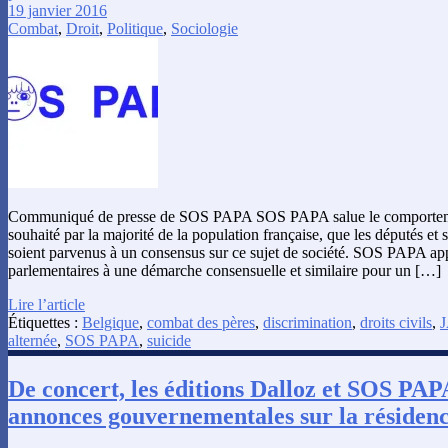
19 janvier 2016
Combat
,
Droit
,
Politique
,
Sociologie
Communiqué de presse de SOS PAPA SOS PAPA salue le comportement
souhaité par la majorité de la population française, que les députés et
soient parvenus à un consensus sur ce sujet de société. SOS PAPA ap
parlementaires à une démarche consensuelle et similaire pour un […]
Lire l’article
Étiquettes :
Belgique
,
combat des pères
,
discrimination
,
droits civils
,
alternée
,
SOS PAPA
,
suicide
De concert, les éditions Dalloz et SOS PAPA
annonces gouvernementales sur la résidenc