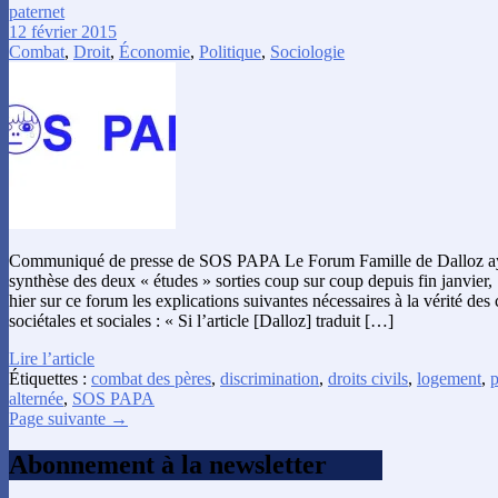
paternet
12 février 2015
Combat
,
Droit
,
Économie
,
Politique
,
Sociologie
Communiqué de presse de SOS PAPA Le Forum Famille de Dalloz ay
synthèse des deux « études » sorties coup sur coup depuis fin janvie
hier sur ce forum les explications suivantes nécessaires à la vérité des c
sociétales et sociales : « Si l’article [Dalloz] traduit […]
Lire l’article
Étiquettes :
combat des pères
,
discrimination
,
droits civils
,
logement
,
p
alternée
,
SOS PAPA
Page suivante →
Abonnement à la newsletter