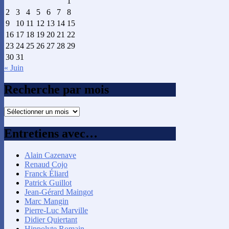
1
2
3
4
5
6
7
8
9
10
11
12
13
14
15
16
17
18
19
20
21
22
23
24
25
26
27
28
29
30
31
« Juin
Recherche par mois
Recherche
par
mois
Entretiens avec…
Alain Cazenave
Renaud Cojo
Franck Éliard
Patrick Guillot
Jean-Gérard Maingot
Marc Mangin
Pierre-Luc Marville
Didier Quiertant
Hippolyte Romain