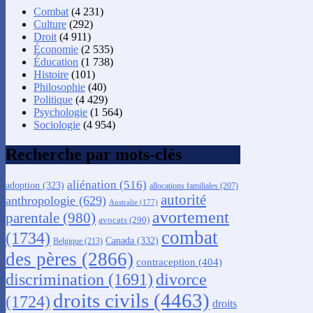
Combat
(4 231)
Culture
(292)
Droit
(4 911)
Économie
(2 535)
Éducation
(1 738)
Histoire
(101)
Philosophie
(40)
Politique
(4 429)
Psychologie
(1 564)
Sociologie
(4 954)
Recherche par mots-clés
aliénation
(516)
adoption
(323)
allocations familiales
(207)
autorité
anthropologie
(629)
Australie
(177)
avortement
parentale
(980)
avocats
(290)
combat
(1734)
Canada
(332)
Belgique
(213)
des pères
(2866)
contraception
(404)
discrimination
(1691)
divorce
droits civils
(4463)
(1724)
droits