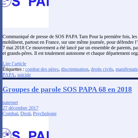
Communiqué de presse de SOS PAPA Tarn Pour la première fois, les p
mobilisent, partout en France, sur une même journée, pour défendre l’é
7 mai 2018 Ce mouvement a été lancé par un ensemble de parents, p
et grands-pères. Il est totalement autonome et chaque département or
Lire l’article
Étiquettes :
combat des pères
,
discrimination
,
droits civils
,
manifestati
PAPA
,
suicide
Groupes de parole SOS PAPA 68 en 2018
paternet
27 décembre 2017
Combat
,
Droit
,
Psychologie