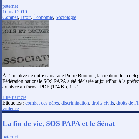
paternet
16 mai 2016
Combat
,
Droit
,
Économie
,
Sociologie
À l’initiative de notre camarade Pierre Bouquet, la création de la délé
Fédération nationale SOS PAPA a été déclarée aujourd’hui à la préf
archivée au format PDF (174 Ko, 1 p.).
Lire l’article
Étiquettes :
combat des pères
,
discrimination
,
droits civils
,
droits de 
violence
La fin de vie, SOS PAPA et le Sénat
paternet