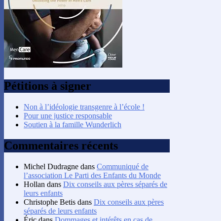
Pétitions à signer
Non à l’idéologie transgenre à l’école !
Pour une justice responsable
Soutien à la famille Wunderlich
Commentaires récents
Michel Dudragne
dans
Communiqué de
l’association Le Parti des Enfants du Monde
Hollan
dans
Dix conseils aux pères séparés de
leurs enfants
Christophe Betis
dans
Dix conseils aux pères
séparés de leurs enfants
Éric
dans
Dommages et intérêts en cas de