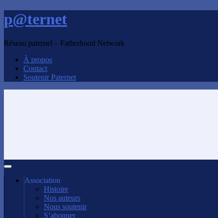
p@ternet
Réseau paternel – Fatherhood Network
À propos
Contact
Soutenir Paternet
Association
Histoire
Nos auteurs
Nous soutenir
S’abonner