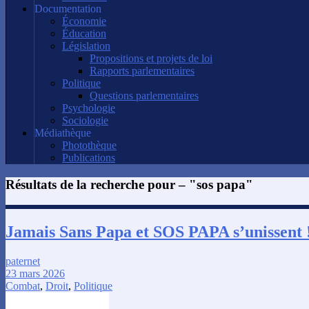
Documentation
Économie
Éducation
Législation
Propositions et projets de loi
Rapports parlementaires
Politique
Questions parlementaires
Psychologie
Sociologie
Médiathèque
Photothèque
Publications
Résultats de la recherche pour – "
sos papa
"
Jamais Sans Papa et SOS PAPA s’unissent 
paternet
23 mars 2026
Combat
,
Droit
,
Politique