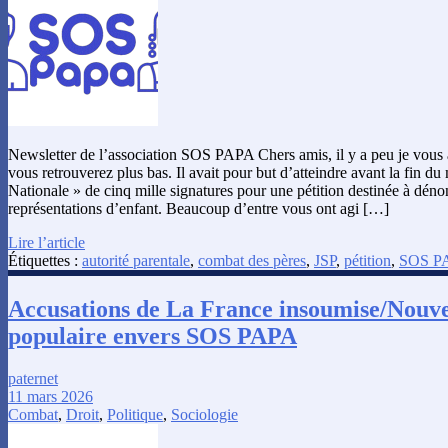
Newsletter de l’association SOS PAPA Chers amis, il y a peu je vous 
vous retrouverez plus bas. Il avait pour but d’atteindre avant la fin d
Nationale » de cinq mille signatures pour une pétition destinée à déno
représentations d’enfant. Beaucoup d’entre vous ont agi […]
Lire l’article
Étiquettes :
autorité parentale
,
combat des pères
,
JSP
,
pétition
,
SOS P
Accusations de La France insoumise/Nouv
populaire envers SOS PAPA
paternet
11 mars 2026
Combat
,
Droit
,
Politique
,
Sociologie