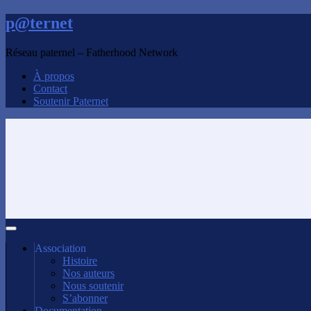
p@ternet
Réseau paternel – Fatherhood Network
À propos
Contact
Soutenir Paternet
Association
Histoire
Nos auteurs
Nous soutenir
S’abonner
Documentation