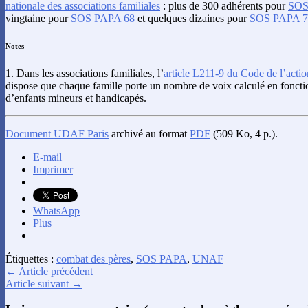
nationale des associations familiales
: plus de 300 adhérents pour
SOS
vingtaine pour
SOS PAPA 68
et quelques dizaines pour
SOS PAPA 7
Notes
1. Dans les associations familiales, l’
article L211-9 du Code de l’action
dispose que chaque famille porte un nombre de voix calculé en fonc
d’enfants mineurs et handicapés.
Document UDAF Paris
archivé au format
PDF
(509 Ko, 4 p.).
E-mail
Imprimer
WhatsApp
Plus
Étiquettes :
combat des pères
,
SOS PAPA
,
UNAF
← Article précédent
Article suivant →