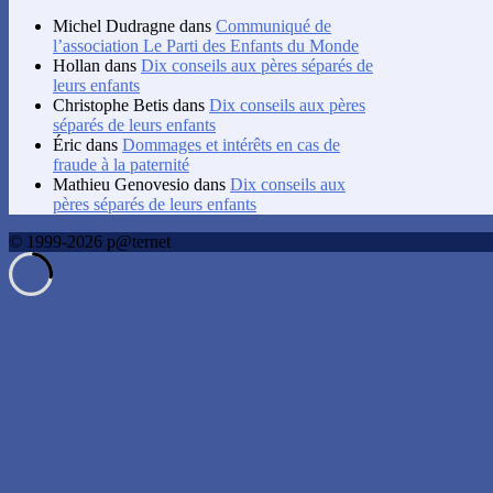
Michel Dudragne
dans
Communiqué de
l’association Le Parti des Enfants du Monde
Hollan
dans
Dix conseils aux pères séparés de
leurs enfants
Christophe Betis
dans
Dix conseils aux pères
séparés de leurs enfants
Éric
dans
Dommages et intérêts en cas de
fraude à la paternité
Mathieu Genovesio
dans
Dix conseils aux
pères séparés de leurs enfants
© 1999-2026 p@ternet