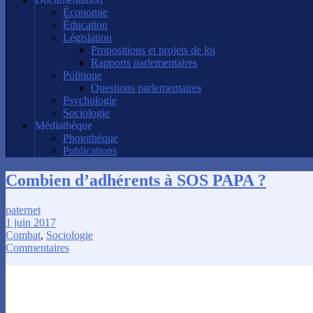
Économie
Éducation
Législation
Propositions et projets de loi
Rapports parlementaires
Politique
Questions parlementaires
Psychologie
Sociologie
Médiathèque
Photothèque
Publications
Combien d’adhérents à SOS PAPA ?
paternet
1 juin 2017
Combat
,
Sociologie
Commentaires