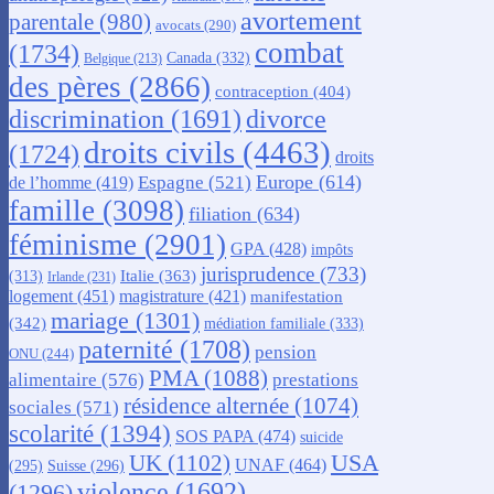
avortement
parentale
(980)
avocats
(290)
combat
(1734)
Canada
(332)
Belgique
(213)
des pères
(2866)
contraception
(404)
discrimination
(1691)
divorce
droits civils
(4463)
(1724)
droits
Europe
(614)
Espagne
(521)
de l’homme
(419)
famille
(3098)
filiation
(634)
féminisme
(2901)
GPA
(428)
impôts
jurisprudence
(733)
Italie
(363)
(313)
Irlande
(231)
logement
(451)
magistrature
(421)
manifestation
mariage
(1301)
(342)
médiation familiale
(333)
paternité
(1708)
pension
ONU
(244)
PMA
(1088)
alimentaire
(576)
prestations
résidence alternée
(1074)
sociales
(571)
scolarité
(1394)
SOS PAPA
(474)
suicide
USA
UK
(1102)
UNAF
(464)
(295)
Suisse
(296)
violence
(1692)
(1296)