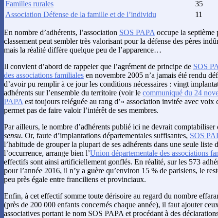
Familles rurales
35
Association Défense de la famille et de l’individu
11
En nombre d’adhérents, l’association
SOS PAPA
occupe la septième p
classement peut sembler très valorisant pour la défense des pères indû
mais la réalité diffère quelque peu de l’apparence…
Il convient d’abord de rappeler que l’agrément de principe de
SOS P
des associations familiales
en novembre 2005 n’a jamais été rendu défi
d’avoir pu remplir à ce jour les conditions nécessaires : vingt implanta
adhérents sur l’ensemble du territoire (voir le
communiqué du 24 nov
PAPA
est toujours reléguée au rang d’« association invitée avec voix c
permet pas de faire valoir l’intérêt de ses membres.
Par ailleurs, le nombre d’adhérents publié ici ne devrait comptabiliser 
sensu
. Or, faute d’implantations départementales suffisantes,
SOS PA
l’habitude de grouper la plupart de ses adhérents dans une seule liste 
l’occurrence, arrange bien l’
Union départementale des associations fam
effectifs sont ainsi artificiellement gonflés. En réalité, sur les 573 adh
pour l’année 2016, il n’y a guère qu’environ 15 % de parisiens, le rest
peu près égale entre franciliens et provinciaux.
Enfin, à cet effectif somme toute dérisoire au regard du nombre effara
(près de 200 000 enfants concernés chaque année), il faut ajouter ceux
associatives portant le nom SOS PAPA et procédant à des déclarations