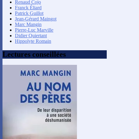
Renaud Cojo
Franck Éliard
Patrick Guillot
Jean-Gérard Maingot
Marc Mangin
Pierre-Luc Marville
Didier Quiertant
Hippolyte Romain
Lectures conseillées