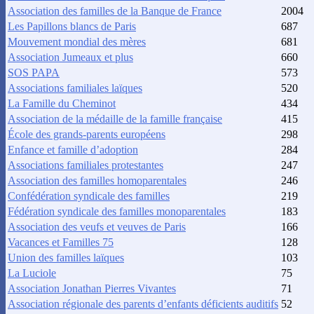
Association des familles de la Banque de France
2004
Les Papillons blancs de Paris
687
Mouvement mondial des mères
681
Association Jumeaux et plus
660
SOS PAPA
573
Associations familiales laïques
520
La Famille du Cheminot
434
Association de la médaille de la famille française
415
École des grands-parents européens
298
Enfance et famille d’adoption
284
Associations familiales protestantes
247
Association des familles homoparentales
246
Confédération syndicale des familles
219
Fédération syndicale des familles monoparentales
183
Association des veufs et veuves de Paris
166
Vacances et Familles 75
128
Union des familles laïques
103
La Luciole
75
Association Jonathan Pierres Vivantes
71
Association régionale des parents d’enfants déficients auditifs
52