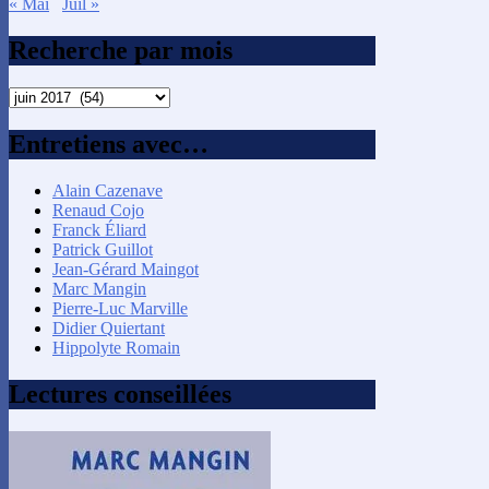
« Mai
Juil »
Recherche par mois
Recherche
par
mois
Entretiens avec…
Alain Cazenave
Renaud Cojo
Franck Éliard
Patrick Guillot
Jean-Gérard Maingot
Marc Mangin
Pierre-Luc Marville
Didier Quiertant
Hippolyte Romain
Lectures conseillées