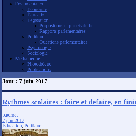
Documentation
Économie
Éducation
Législation
Propositions et projets de loi
Rapports parlementaires
Politique
Questions parlementaires
Psychologie
Sociologie
Médiathèque
Photothèque
Publications
Jour :
7 juin 2017
Rythmes scolaires : faire et défaire, en finir
paternet
7 juin 2017
Éducation
,
Politique