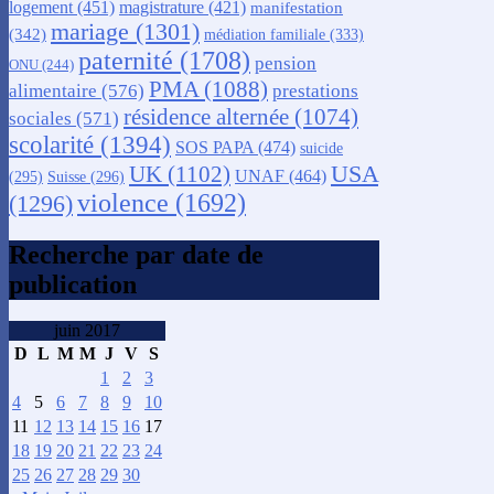
logement
(451)
magistrature
(421)
manifestation
mariage
(1301)
(342)
médiation familiale
(333)
paternité
(1708)
pension
ONU
(244)
PMA
(1088)
alimentaire
(576)
prestations
résidence alternée
(1074)
sociales
(571)
scolarité
(1394)
SOS PAPA
(474)
suicide
USA
UK
(1102)
UNAF
(464)
(295)
Suisse
(296)
violence
(1692)
(1296)
Recherche par date de
publication
juin 2017
D
L
M
M
J
V
S
1
2
3
4
5
6
7
8
9
10
11
12
13
14
15
16
17
18
19
20
21
22
23
24
25
26
27
28
29
30