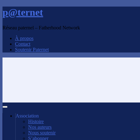
p@ternet
Réseau paternel – Fatherhood Network
À propos
Contact
Soutenir Paternet
Association
Histoire
Nos auteurs
Nous soutenir
S’abonner