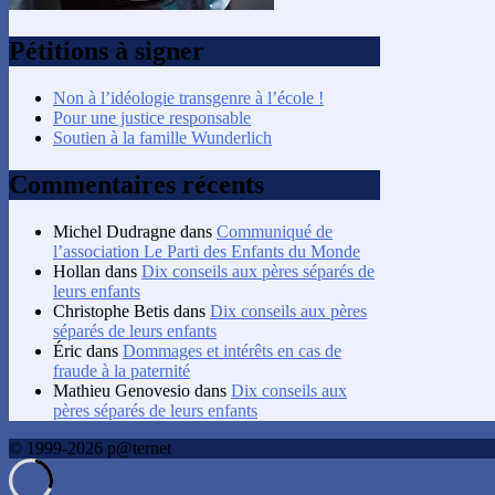
Pétitions à signer
Non à l’idéologie transgenre à l’école !
Pour une justice responsable
Soutien à la famille Wunderlich
Commentaires récents
Michel Dudragne
dans
Communiqué de
l’association Le Parti des Enfants du Monde
Hollan
dans
Dix conseils aux pères séparés de
leurs enfants
Christophe Betis
dans
Dix conseils aux pères
séparés de leurs enfants
Éric
dans
Dommages et intérêts en cas de
fraude à la paternité
Mathieu Genovesio
dans
Dix conseils aux
pères séparés de leurs enfants
© 1999-2026 p@ternet