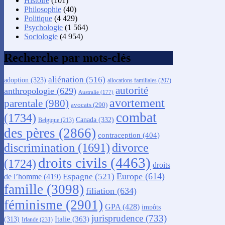
Histoire
(101)
Philosophie
(40)
Politique
(4 429)
Psychologie
(1 564)
Sociologie
(4 954)
Recherche par mots-clés
aliénation
(516)
adoption
(323)
allocations familiales
(207)
autorité
anthropologie
(629)
Australie
(177)
avortement
parentale
(980)
avocats
(290)
combat
(1734)
Canada
(332)
Belgique
(213)
des pères
(2866)
contraception
(404)
discrimination
(1691)
divorce
droits civils
(4463)
(1724)
droits
Europe
(614)
Espagne
(521)
de l’homme
(419)
famille
(3098)
filiation
(634)
féminisme
(2901)
GPA
(428)
impôts
jurisprudence
(733)
Italie
(363)
(313)
Irlande
(231)