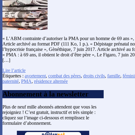
« L’ABM contrainte d’autoriser la PMA pour un homme de 69 ans », 
Article archivé au format PDF (111 Ko, 1 p.). « Dépistage prénatal non
l’hypocrisie française », Gènéthique, 7 juin 2017. Article archivé au 
« PMA : à 69 ans, il obtient le droit d’être père », Le Figaro, 7 juin 2
[…]
Lire l’article
Étiquettes :
avortement
,
combat des pères
,
droits civils
,
famille
,
fémin
paternité
,
PMA
,
résidence alternée
Abonnement à la newsletter
Plus de neuf mille abonnés attendent que vous les
rejoigniez ! C’est gratuit, instructif et très simple :
cliquez sur l’image ci-dessous et remplissez le
formulaire d’abonnement.