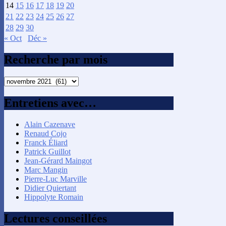
14
15
16
17
18
19
20
21
22
23
24
25
26
27
28
29
30
« Oct
Déc »
Recherche par mois
Recherche
par
mois
Entretiens avec…
Alain Cazenave
Renaud Cojo
Franck Éliard
Patrick Guillot
Jean-Gérard Maingot
Marc Mangin
Pierre-Luc Marville
Didier Quiertant
Hippolyte Romain
Lectures conseillées