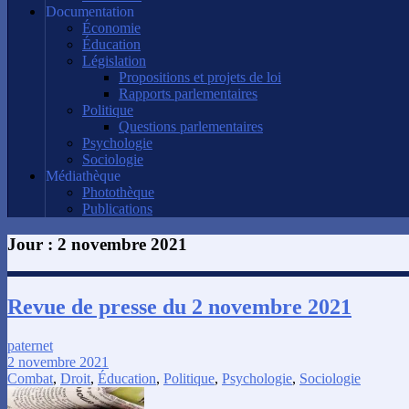
Documentation
Économie
Éducation
Législation
Propositions et projets de loi
Rapports parlementaires
Politique
Questions parlementaires
Psychologie
Sociologie
Médiathèque
Photothèque
Publications
Jour :
2 novembre 2021
Revue de presse du 2 novembre 2021
paternet
2 novembre 2021
Combat
,
Droit
,
Éducation
,
Politique
,
Psychologie
,
Sociologie