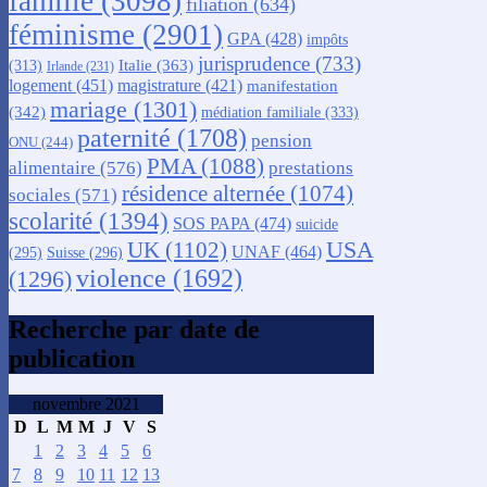
famille
(3098)
filiation
(634)
féminisme
(2901)
GPA
(428)
impôts
jurisprudence
(733)
Italie
(363)
(313)
Irlande
(231)
logement
(451)
magistrature
(421)
manifestation
mariage
(1301)
(342)
médiation familiale
(333)
paternité
(1708)
pension
ONU
(244)
PMA
(1088)
alimentaire
(576)
prestations
résidence alternée
(1074)
sociales
(571)
scolarité
(1394)
SOS PAPA
(474)
suicide
USA
UK
(1102)
UNAF
(464)
(295)
Suisse
(296)
violence
(1692)
(1296)
Recherche par date de
publication
novembre 2021
D
L
M
M
J
V
S
1
2
3
4
5
6
7
8
9
10
11
12
13