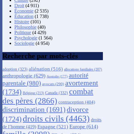
Culture
(292)
Droit
(4 911)
Économie
(2 535)
Éducation
(1 738)
Histoire
(101)
Philosophie
(40)
Politique
(4 429)
Psychologie
(1 564)
Sociologie
(4 954)
Recherche par mots-clés
aliénation
(516)
adoption
(323)
allocations familiales
(207)
autorité
anthropologie
(629)
Australie
(177)
avortement
parentale
(980)
avocats
(290)
combat
(1734)
Canada
(332)
Belgique
(213)
des pères
(2866)
contraception
(404)
discrimination
(1691)
divorce
droits civils
(4463)
(1724)
droits
Europe
(614)
Espagne
(521)
de l’homme
(419)