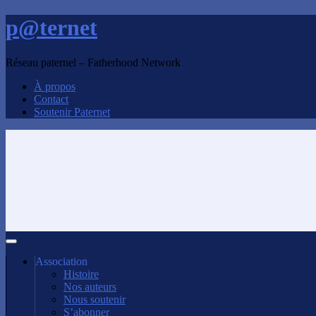
p@ternet
Réseau paternel – Fatherhood Network
À propos
Contact
Soutenir Paternet
Association
Histoire
Nos auteurs
Nous soutenir
S’abonner