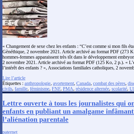
« Changement de sexe chez les enfants : “C’est comme si mon fils éta
Gènéthique, 2 novembre 2021. Article archivé au format PDF (273 Ko,
hommes-femmes apparaissent très tôt dans le développement embryon
2 novembre 2021. Article archivé au format PDF (125 Ko, 2 p.). « L’éc
l’intérêt des enfants ? », Associations familiales catholiques, 2 nove
Lire l’article
Étiquettes :
anthropologie
,
avortement
,
Canada
,
combat des pères
,
dis
civils
,
famille
,
féminisme
,
FNF
,
PMA
,
résidence alternée
,
scolarité
,
U
Lettre ouverte à tous les journalistes qui o
enfants en publiant un amalgame infâmant e
l’aliénation parentale
paternet