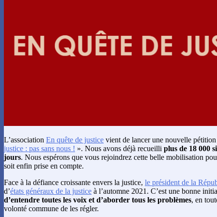
L’association
En quête de justice
vient de lancer une nouvelle pétitio
justice : pas sans nous !
». Nous avons déjà recueilli
plus de 18 000 s
jours
. Nous espérons que vous rejoindrez cette belle mobilisation pour
soit enfin prise en compte.
Face à la défiance croissante envers la justice,
le président de la Répu
d’
états généraux de la justice
à l’automne 2021. C’est une bonne initia
d’entendre toutes les voix et d’aborder tous les problèmes
, en tou
volonté commune de les régler.