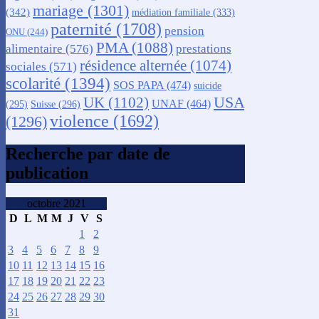
mariage
(1301)
(342)
médiation familiale
(333)
paternité
(1708)
pension
ONU
(244)
PMA
(1088)
alimentaire
(576)
prestations
résidence alternée
(1074)
sociales
(571)
scolarité
(1394)
SOS PAPA
(474)
suicide
USA
UK
(1102)
UNAF
(464)
(295)
Suisse
(296)
violence
(1692)
(1296)
Recherche par date de
publication
octobre 2021
D
L
M
M
J
V
S
1
2
3
4
5
6
7
8
9
10
11
12
13
14
15
16
17
18
19
20
21
22
23
24
25
26
27
28
29
30
31