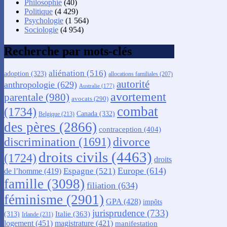
Philosophie
(40)
Politique
(4 429)
Psychologie
(1 564)
Sociologie
(4 954)
Recherche par mots-clés
aliénation
(516)
adoption
(323)
allocations familiales
(207)
autorité
anthropologie
(629)
Australie
(177)
avortement
parentale
(980)
avocats
(290)
combat
(1734)
Canada
(332)
Belgique
(213)
des pères
(2866)
contraception
(404)
discrimination
(1691)
divorce
droits civils
(4463)
(1724)
droits
Europe
(614)
Espagne
(521)
de l’homme
(419)
famille
(3098)
filiation
(634)
féminisme
(2901)
GPA
(428)
impôts
jurisprudence
(733)
Italie
(363)
(313)
Irlande
(231)
logement
(451)
magistrature
(421)
manifestation