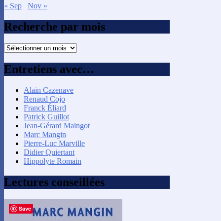
« Sep
Nov »
Recherche par mois
Recherche
par
mois
Entretiens avec…
Alain Cazenave
Renaud Cojo
Franck Éliard
Patrick Guillot
Jean-Gérard Maingot
Marc Mangin
Pierre-Luc Marville
Didier Quiertant
Hippolyte Romain
Lectures conseillées
Save