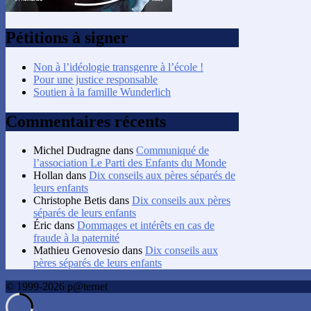
Pétitions à signer
Non à l’idéologie transgenre à l’école !
Pour une justice responsable
Soutien à la famille Wunderlich
Commentaires récents
Michel Dudragne
dans
Communiqué de
l’association Le Parti des Enfants du Monde
Hollan
dans
Dix conseils aux pères séparés de
leurs enfants
Christophe Betis
dans
Dix conseils aux pères
séparés de leurs enfants
Éric
dans
Dommages et intérêts en cas de
fraude à la paternité
Mathieu Genovesio
dans
Dix conseils aux
pères séparés de leurs enfants
© 1999-2026 p@ternet