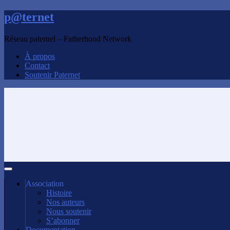
p@ternet
Réseau paternel – Fatherhood Network
À propos
Contact
Soutenir Paternet
Association
Histoire
Nos auteurs
Nous soutenir
S’abonner
Documentation