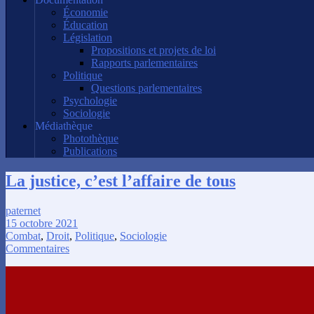
Économie
Éducation
Législation
Propositions et projets de loi
Rapports parlementaires
Politique
Questions parlementaires
Psychologie
Sociologie
Médiathèque
Photothèque
Publications
La justice, c’est l’affaire de tous
paternet
15 octobre 2021
Combat
,
Droit
,
Politique
,
Sociologie
Commentaires