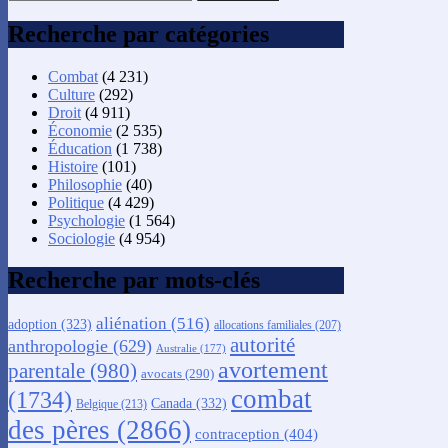
Recherche par catégories
Combat
(4 231)
Culture
(292)
Droit
(4 911)
Économie
(2 535)
Éducation
(1 738)
Histoire
(101)
Philosophie
(40)
Politique
(4 429)
Psychologie
(1 564)
Sociologie
(4 954)
Recherche par mots-clés
aliénation
(516)
adoption
(323)
allocations familiales
(207)
autorité
anthropologie
(629)
Australie
(177)
avortement
parentale
(980)
avocats
(290)
combat
(1734)
Canada
(332)
Belgique
(213)
des pères
(2866)
contraception
(404)