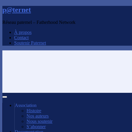
p@ternet
Réseau paternel – Fatherhood Network
À propos
Contact
Soutenir Paternet
Association
Histoire
Nos auteurs
Nous soutenir
S’abonner
Documentation