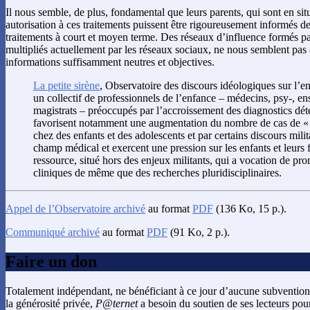
Il nous semble, de plus, fondamental que leurs parents, qui sont en si
autorisation à ces traitements puissent être rigoureusement informés 
traitements à court et moyen terme. Des réseaux d’influence formés par
multipliés actuellement par les réseaux sociaux, ne nous semblent pas 
informations suffisamment neutres et objectives.
La petite sirène
, Observatoire des discours idéologiques sur l’en
un collectif de professionnels de l’enfance – médecins, psy-, ens
magistrats – préoccupés par l’accroissement des diagnostics dét
favorisent notamment une augmentation du nombre de cas de 
chez des enfants et des adolescents et par certains discours mili
champ médical et exercent une pression sur les enfants et leurs f
ressource, situé hors des enjeux militants, qui a vocation de pr
cliniques de même que des recherches pluridisciplinaires.
Appel de l’Observatoire archivé
au format
PDF
(136 Ko, 15 p.).
Communiqué archivé
au format
PDF
(91 Ko, 2 p.).
Faire un don
Totalement indépendant, ne bénéficiant à ce jour d’aucune subvention
la générosité privée,
P@ternet
a besoin du soutien de ses lecteurs pour