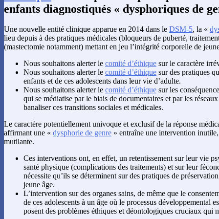
enfants diagnostiqués « dysphoriques de ge
Une nouvelle entité clinique apparue en 2014 dans le
DSM-5
, la «
dy
lieu depuis à des pratiques médicales (bloqueurs de puberté, traitemen
(mastectomie notamment) mettant en jeu l’intégrité corporelle de jeune
Nous souhaitons alerter le
comité d’éthique
sur le caractère irré
Nous souhaitons alerter le
comité d’éthique
sur des pratiques qu
enfants et de ces adolescents dans leur vie d’adulte.
Nous souhaitons alerter le
comité d’éthique
sur les conséquence
qui se médiatise par le biais de documentaires et par les réseaux
banaliser ces transitions sociales et médicales.
Le caractère potentiellement univoque et exclusif de la réponse médical
affirmant une «
dysphorie de genre
» entraîne une intervention inutile
mutilante.
Ces interventions ont, en effet, un retentissement sur leur vie ps
santé physique (complications des traitements) et sur leur fécond
nécessite qu’ils se déterminent sur des pratiques de préservation d
jeune âge.
L’intervention sur des organes sains, de même que le consentemen
de ces adolescents à un âge où le processus développemental es
posent des problèmes éthiques et déontologiques cruciaux qui 