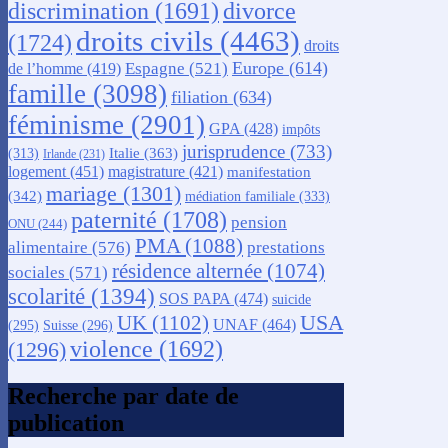
discrimination
(1691)
divorce
droits civils
(4463)
(1724)
droits
Europe
(614)
Espagne
(521)
de l’homme
(419)
famille
(3098)
filiation
(634)
féminisme
(2901)
GPA
(428)
impôts
jurisprudence
(733)
Italie
(363)
(313)
Irlande
(231)
logement
(451)
magistrature
(421)
manifestation
mariage
(1301)
(342)
médiation familiale
(333)
paternité
(1708)
pension
ONU
(244)
PMA
(1088)
alimentaire
(576)
prestations
résidence alternée
(1074)
sociales
(571)
scolarité
(1394)
SOS PAPA
(474)
suicide
USA
UK
(1102)
UNAF
(464)
(295)
Suisse
(296)
violence
(1692)
(1296)
Recherche par date de
publication