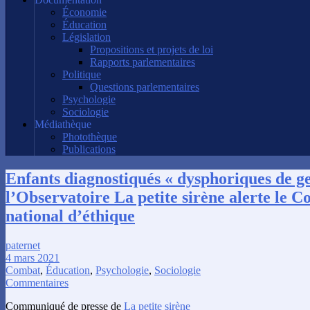
Économie
Éducation
Législation
Propositions et projets de loi
Rapports parlementaires
Politique
Questions parlementaires
Psychologie
Sociologie
Médiathèque
Photothèque
Publications
Enfants diagnostiqués « dysphoriques de ge
l’Observatoire La petite sirène alerte le C
national d’éthique
paternet
4 mars 2021
Combat
,
Éducation
,
Psychologie
,
Sociologie
Commentaires
Communiqué de presse de
La petite sirène