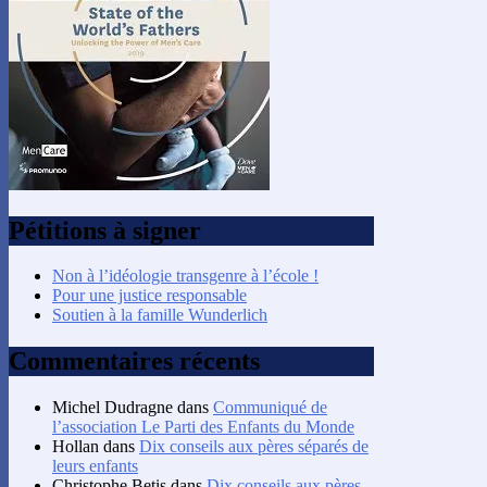
Pétitions à signer
Non à l’idéologie transgenre à l’école !
Pour une justice responsable
Soutien à la famille Wunderlich
Commentaires récents
Michel Dudragne
dans
Communiqué de
l’association Le Parti des Enfants du Monde
Hollan
dans
Dix conseils aux pères séparés de
leurs enfants
Christophe Betis
dans
Dix conseils aux pères