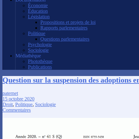
Économie
Éducation
Législation
Propositions et projets de loi
Rapports parlementaires
Politique
Questions parlementaires
Psychologie
Sociologie
Médiathèque
Photothèque
Publications
Question sur la suspension des adoptions e
paternet
15 octobre 2020
Droit
,
Politique
,
Sociologie
Commentaires