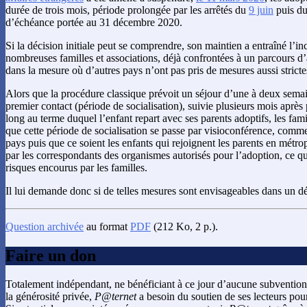
durée de trois mois, période prolongée par les arrêtés du
9 juin
puis d
d’échéance portée au 31 décembre 2020.
Si la décision initiale peut se comprendre, son maintien a entraîné l’
nombreuses familles et associations, déjà confrontées à un parcours d
dans la mesure où d’autres pays n’ont pas pris de mesures aussi stricte
Alors que la procédure classique prévoit un séjour d’une à deux semai
premier contact (période de socialisation), suivie plusieurs mois aprè
long au terme duquel l’enfant repart avec ses parents adoptifs, les fami
que cette période de socialisation se passe par visioconférence, comme 
pays puis que ce soient les enfants qui rejoignent les parents en métr
par les correspondants des organismes autorisés pour l’adoption, ce q
risques encourus par les familles.
Il lui demande donc si de telles mesures sont envisageables dans un dé
Question archivée
au format
PDF
(212 Ko, 2 p.).
Faire un don
Totalement indépendant, ne bénéficiant à ce jour d’aucune subvention
la générosité privée,
P@ternet
a besoin du soutien de ses lecteurs pour