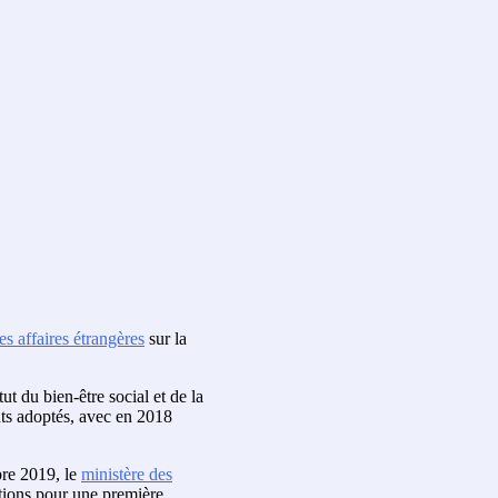
es affaires étrangères
sur la
ut du bien-être social et de la
nts adoptés, avec en 2018
bre 2019, le
ministère des
ptions pour une première