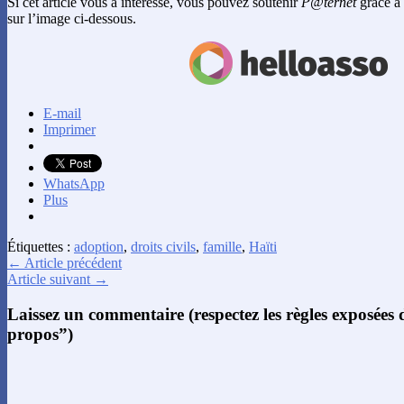
Si cet article vous a intéressé, vous pouvez soutenir
P@ternet
grâce à 
sur l’image ci-dessous.
E-mail
Imprimer
WhatsApp
Plus
Étiquettes :
adoption
,
droits civils
,
famille
,
Haïti
← Article précédent
Article suivant →
Laissez un commentaire (respectez les règles exposées
propos”)