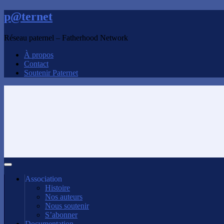
p@ternet
Réseau paternel – Fatherhood Network
À propos
Contact
Soutenir Paternet
Association
Histoire
Nos auteurs
Nous soutenir
S’abonner
Documentation