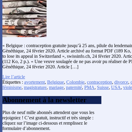
« Belgique : contraception gratuite jusqu’à 25 ans, pilule du lendemain
Gènéthique, 24 février 2020. Article archivé au format PDF (189 Ko, 
to lose its appeal in Switzerland », swissinfo.ch, 24 février 2020. Art
(112 Ko, 2 p.). « Une veuve soulagée de ne pas avoir pu réaliser de
Gènéthique, 24 février 2020. Article […]
Lire l’article
Étiquettes :
avortement
,
Belgique
,
Colombie
,
contraception
,
divorce
,
féminisme
,
magistrature
,
mariage
,
paternité
,
PMA
,
Suisse
,
USA
,
viol
Abonnement à la newsletter
Plus de neuf mille abonnés attendent que vous les
rejoigniez ! C’est gratuit, instructif et très simple :
cliquez sur l’image ci-dessous et remplissez le
formulaire d’abonnement.