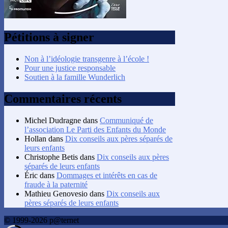
Pétitions à signer
Non à l’idéologie transgenre à l’école !
Pour une justice responsable
Soutien à la famille Wunderlich
Commentaires récents
Michel Dudragne
dans
Communiqué de
l’association Le Parti des Enfants du Monde
Hollan
dans
Dix conseils aux pères séparés de
leurs enfants
Christophe Betis
dans
Dix conseils aux pères
séparés de leurs enfants
Éric
dans
Dommages et intérêts en cas de
fraude à la paternité
Mathieu Genovesio
dans
Dix conseils aux
pères séparés de leurs enfants
© 1999-2026 p@ternet