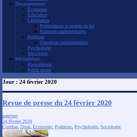
Documentation
Économie
Éducation
Législation
Propositions et projets de loi
Rapports parlementaires
Politique
Questions parlementaires
Psychologie
Sociologie
Médiathèque
Photothèque
Publications
Jour :
24 février 2020
Revue de presse du 24 février 2020
paternet
24 février 2020
Combat
,
Droit
,
Économie
,
Politique
,
Psychologie
,
Sociologie