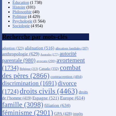
Éducation
(1 738)
Histoire
(101)
Philosophie
(40)
Politique
(4 429)
Psychologie
(1 564)
Sociologie
(4 954)
Recherche par mots-clés
aliénation
(516)
adoption
(323)
allocations familiales
(207)
autorité
anthropologie
(629)
Australie
(177)
avortement
parentale
(980)
avocats
(290)
combat
(1734)
Canada
(332)
Belgique
(213)
des pères
(2866)
contraception
(404)
discrimination
(1691)
divorce
droits civils
(4463)
(1724)
droits
Europe
(614)
Espagne
(521)
de l’homme
(419)
famille
(3098)
filiation
(634)
féminisme
(2901)
GPA
(428)
impôts