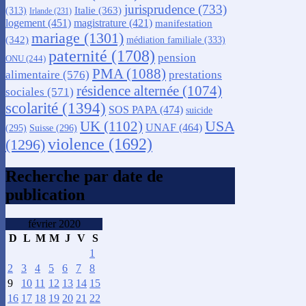
jurisprudence
(733)
Italie
(363)
(313)
Irlande
(231)
logement
(451)
magistrature
(421)
manifestation
mariage
(1301)
(342)
médiation familiale
(333)
paternité
(1708)
pension
ONU
(244)
PMA
(1088)
alimentaire
(576)
prestations
résidence alternée
(1074)
sociales
(571)
scolarité
(1394)
SOS PAPA
(474)
suicide
USA
UK
(1102)
UNAF
(464)
(295)
Suisse
(296)
violence
(1692)
(1296)
Recherche par date de
publication
février 2020
D
L
M
M
J
V
S
1
2
3
4
5
6
7
8
9
10
11
12
13
14
15
16
17
18
19
20
21
22