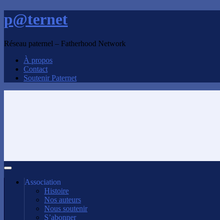
p@ternet
Réseau paternel – Fatherhood Network
À propos
Contact
Soutenir Paternet
Association
Histoire
Nos auteurs
Nous soutenir
S’abonner