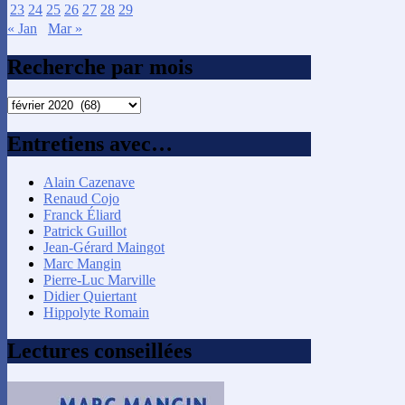
23
24
25
26
27
28
29
« Jan
Mar »
Recherche par mois
Recherche
par
mois
Entretiens avec…
Alain Cazenave
Renaud Cojo
Franck Éliard
Patrick Guillot
Jean-Gérard Maingot
Marc Mangin
Pierre-Luc Marville
Didier Quiertant
Hippolyte Romain
Lectures conseillées