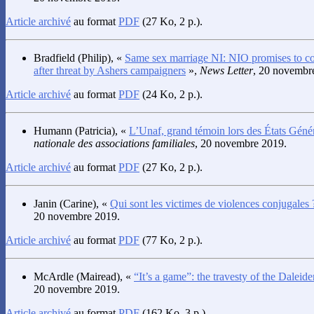
Article archivé
au format
PDF
(27 Ko, 2 p.).
Bradfield
(Philip), «
Same sex marriage NI: NIO promises to con
after threat by Ashers campaigners
»,
News Letter
, 20 novembr
Article archivé
au format
PDF
(24 Ko, 2 p.).
Humann
(Patricia), «
L’Unaf, grand témoin lors des États Géné
nationale des associations familiales
, 20 novembre 2019.
Article archivé
au format
PDF
(27 Ko, 2 p.).
Janin
(Carine), «
Qui sont les victimes de violences conjugales 
20 novembre 2019.
Article archivé
au format
PDF
(77 Ko, 2 p.).
McArdle
(Mairead), «
“It’s a game”: the travesty of the Daleid
20 novembre 2019.
Article archivé
au format
PDF
(162 Ko, 3 p.).