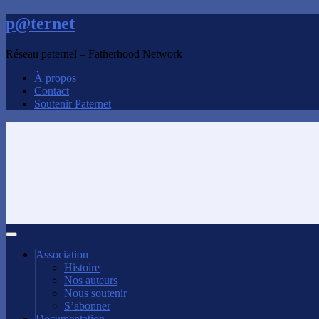
p@ternet
Réseau paternel – Fatherhood Network
À propos
Contact
Soutenir Paternet
Association
Histoire
Nos auteurs
Nous soutenir
S’abonner
Documentation