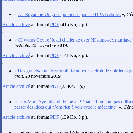
«
Au Royaume-Uni, des publicités pour le DPNI retirées
»,
Gèn
Article archivé
au format
PDF
(415 Ko, 2 p.).
«
CI warns Govt of legal challenge over NI same-sex marriage
Institute
, 20 novembre 2019.
Article archivé
au format
PDF
(141 Ko, 3 p.).
«
Des grands-parents se mobilisent pour le droit de voir leurs pe
droit
, 20 novembre 2019.
Article archivé
au format
PDF
(23 Ko, 1 p.).
«
Jean-Marc Ayoubi auditionné au Sénat : “Il ne faut pas utilise
passer des idées qui n’ont rien à voir avec la médecine”
»,
Gèné
Article archivé
au format
PDF
(139 Ko, 5 p.).
« Journée internationale pour l’élimination de la violence contr