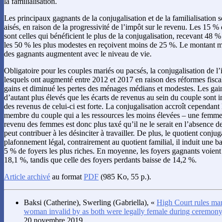
la familialisation.
Les principaux gagnants de la conjugalisation et de la familialisation 
aisés, en raison de la progressivité de l’impôt sur le revenu. Les 15 %
sont celles qui bénéficient le plus de la conjugalisation, recevant 48 %
les 50 % les plus modestes en reçoivent moins de 25 %. Le montant m
des gagnants augmentent avec le niveau de vie.
Obligatoire pour les couples mariés ou pacsés, la conjugalisation de l’
lesquels ont augmenté entre 2012 et 2017 en raison des réformes fisca
gains et diminué les pertes des ménages médians et modestes. Les ga
d’autant plus élevés que les écarts de revenus au sein du couple sont
des revenus de celui-ci est forte. La conjugalisation accroît cependant
membre du couple qui a les ressources les moins élevées – une femme 
revenu des femmes est donc plus taxé qu’il ne le serait en l’absence de
peut contribuer à les désinciter à travailler. De plus, le quotient conju
plafonnement légal, contrairement au quotient familial, il induit une b
5 % de foyers les plus riches. En moyenne, les foyers gagnants voient
18,1 %, tandis que celle des foyers perdants baisse de 14,2 %.
Article archivé
au format
PDF
(985 Ko, 55 p.).
Baksi
(Catherine),
Swerling
(Gabriella), «
High Court rules ma
woman invalid by as both were legally female during ceremon
20 novembre 2019.