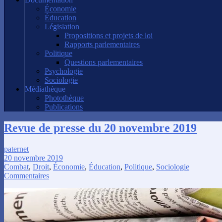
Économie
Éducation
Législation
Propositions et projets de loi
Rapports parlementaires
Politique
Questions parlementaires
Psychologie
Sociologie
Médiathèque
Photothèque
Publications
Revue de presse du 20 novembre 2019
paternet
20 novembre 2019
Combat
,
Droit
,
Économie
,
Éducation
,
Politique
,
Sociologie
Commentaires