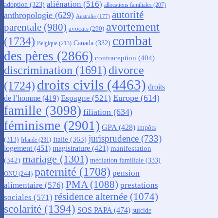
aliénation
(516)
adoption
(323)
allocations familiales
(207)
autorité
anthropologie
(629)
Australie
(177)
avortement
parentale
(980)
avocats
(290)
combat
(1734)
Canada
(332)
Belgique
(213)
des pères
(2866)
contraception
(404)
discrimination
(1691)
divorce
droits civils
(4463)
(1724)
droits
Europe
(614)
Espagne
(521)
de l’homme
(419)
famille
(3098)
filiation
(634)
féminisme
(2901)
GPA
(428)
impôts
jurisprudence
(733)
Italie
(363)
(313)
Irlande
(231)
logement
(451)
magistrature
(421)
manifestation
mariage
(1301)
(342)
médiation familiale
(333)
paternité
(1708)
pension
ONU
(244)
PMA
(1088)
alimentaire
(576)
prestations
résidence alternée
(1074)
sociales
(571)
scolarité
(1394)
SOS PAPA
(474)
suicide