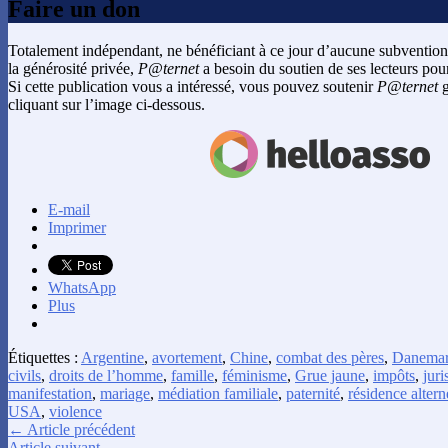
Faire un don
Totalement indépendant, ne bénéficiant à ce jour d’aucune subvention
la générosité privée,
P@ternet
a besoin du soutien de ses lecteurs pour
Si cette publication vous a intéressé, vous pouvez soutenir
P@ternet
g
cliquant sur l’image ci-dessous.
E-mail
Imprimer
WhatsApp
Plus
Étiquettes :
Argentine
,
avortement
,
Chine
,
combat des pères
,
Danema
civils
,
droits de l’homme
,
famille
,
féminisme
,
Grue jaune
,
impôts
,
jur
manifestation
,
mariage
,
médiation familiale
,
paternité
,
résidence altern
USA
,
violence
← Article précédent
Article suivant →