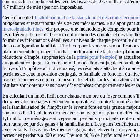
sont massifs : ils réduisent les recettes fiscales de 27,7 milliards d’eur
4,7 millions de ménages non imposables.
Cette étude de l’
Institut national de la statistique et des études écono
budgétaires et redistributifs réels de ces mécanismes. En s’appuyant s
microsimulation Ines
, elle propose une méthodologie complète pour in
les différents dispositifs fiscaux en direction des couples et des famil
fournir des informations détaillées au niveau de chaque percentile du 
de la configuration familiale. Elle incorpore les récentes modifications 
plafonnement du quotient familial, modification de la décote, plafonne
réductions d’impôt, suppression de la
prime pour l’emploi
) et actualis
au quotient conjugal. En comparant l’imposition conjugale et familial
fictive où l’impôt serait individualisé, les résultats s’attachent à caracté
perdants de cette imposition conjugale et familiale en fonction du nivea
masses financières en jeu et à mesurer les effets sur les indicateurs d’i
résultats sont obtenus sans poser d’hypothèses comportementales et s
En calculant un impôt fictif pour chaque membre du foyer comme s’il 
deux tiers des ménages deviennent imposables – contre la moitié actue
et la familialisation de l’impôt sur le revenu font en très grande majorit
sont massifs : 13 millions de ménages sont gagnants, pour un effet tota
1,1 million de ménages sont cependant perdants, principalement en rai
non rattrapée par des gains à la familialisation. Les gains bénéficient
avec enfants. Les gains des ménages gagnants s’élèvent en moyenne à 
pertes des perdants à 400 euros. Environ 40 % de l’effet total est dû à