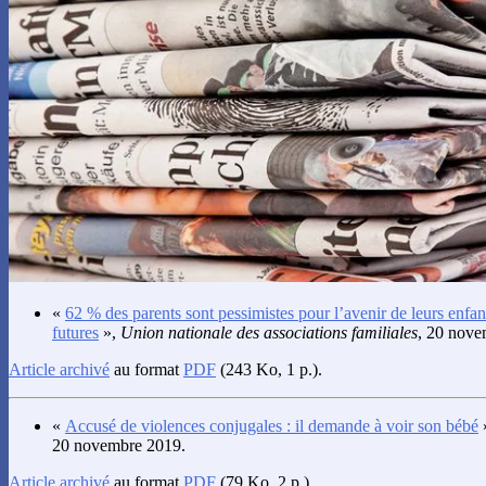
«
62 % des parents sont pessimistes pour l’avenir de leurs enfan
futures
»,
Union nationale des associations familiales
, 20 nove
Article archivé
au format
PDF
(243 Ko, 1 p.).
«
Accusé de violences conjugales : il demande à voir son bébé
20 novembre 2019.
Article archivé
au format
PDF
(79 Ko, 2 p.).