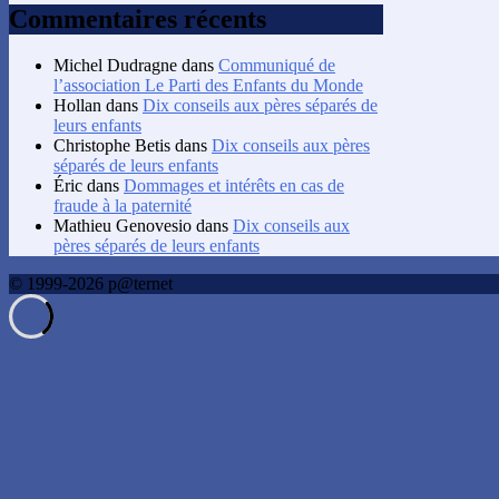
Commentaires récents
Michel Dudragne
dans
Communiqué de
l’association Le Parti des Enfants du Monde
Hollan
dans
Dix conseils aux pères séparés de
leurs enfants
Christophe Betis
dans
Dix conseils aux pères
séparés de leurs enfants
Éric
dans
Dommages et intérêts en cas de
fraude à la paternité
Mathieu Genovesio
dans
Dix conseils aux
pères séparés de leurs enfants
© 1999-2026 p@ternet