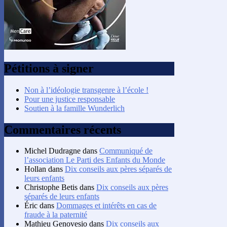
Pétitions à signer
Non à l’idéologie transgenre à l’école !
Pour une justice responsable
Soutien à la famille Wunderlich
Commentaires récents
Michel Dudragne
dans
Communiqué de
l’association Le Parti des Enfants du Monde
Hollan
dans
Dix conseils aux pères séparés de
leurs enfants
Christophe Betis
dans
Dix conseils aux pères
séparés de leurs enfants
Éric
dans
Dommages et intérêts en cas de
fraude à la paternité
Mathieu Genovesio
dans
Dix conseils aux