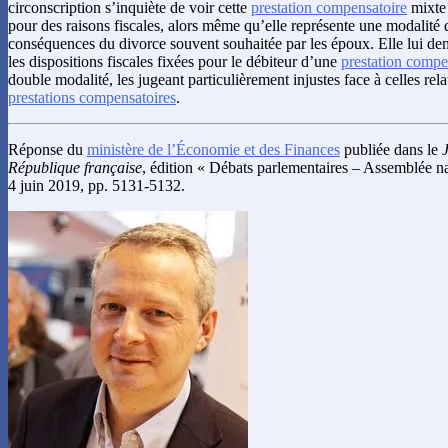
circonscription s’inquiète de voir cette
prestation compensatoire
mixte 
pour des raisons fiscales, alors même qu’elle représente une modalité
conséquences du divorce souvent souhaitée par les époux. Elle lui d
les dispositions fiscales fixées pour le débiteur d’une
prestation compe
double modalité, les jugeant particulièrement injustes face à celles rel
prestations compensatoires
.
Réponse du
ministère de l’Économie et des Finances
publiée dans le
J
République française
, édition « Débats parlementaires – Assemblée na
4 juin 2019, pp. 5131-5132.