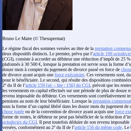
Bruno Le Maire (© Thesupermat)
Le régime fiscal des sommes versées au titre de la
prestation compensa
deux dispositifs distincts. Le premier, prévu par l’
article 199
octodecie
(CGI), consiste à accorder au débiteur une réduction d’impôt de 25 
plafonnés à 30 500 €, lorsque la prestation est servie sous la forme d’u
douze mois à compter du jugement de divorce passé en force de
chose
de divorce ayant acquis une
force exécutoire
. Ces versements sont, d
pour le bénéficiaire. Le second, qui résulte des dispositions combinées
2º du II de l’
article 159 [
sic
– lire : 156] du CGI
, prévoit que les rent
les versements en capital effectués sur une période de plus de douze 
revenu imposable du débiteur. Ces versements sont corrélativement im
pensions au nom de leur bénéficiaire. Lorsque la
prestation compensat
sous la forme d’un capital libéré dans les douze mois du jugement de 
chose jugée
ou de la convention de divorce ayant acquis une
force ex
forme de rentes, le débiteur ne peut pas bénéficier de la réduction d’i
octodecies
du CGI
. Il peut toutefois déduire de son revenu imposable
versées, conformément au 2º du II de l’
article 156 du même code
. Le 