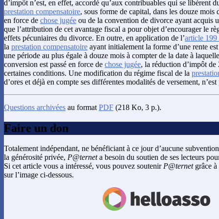
d’impôt n’est, en effet, accordé qu’aux contribuables qui se libèrent d
prestation compensatoire
, sous forme de capital, dans les douze mois
en force de
chose jugée
ou de la convention de divorce ayant acquis 
que l’attribution de cet avantage fiscal a pour objet d’encourager le rè
effets pécuniaires du divorce. En outre, en application de l’
article 199
la
prestation compensatoire
ayant initialement la forme d’une rente est
une période au plus égale à douze mois à compter de la date à laquell
conversion est passé en force de
chose jugée
, la réduction d’impôt de
certaines conditions. Une modification du régime fiscal de la
prestati
d’ores et déjà en compte ses différentes modalités de versement, n’est
Questions archivées
au format
PDF
(218 Ko, 3 p.).
Faire un don
Totalement indépendant, ne bénéficiant à ce jour d’aucune subvention
la générosité privée,
P@ternet
a besoin du soutien de ses lecteurs pour
Si cet article vous a intéressé, vous pouvez soutenir
P@ternet
grâce à 
sur l’image ci-dessous.