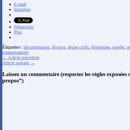
E-mail
Imprimer
WhatsApp
Plus
Étiquettes :
discrimination
,
divorce
,
droits civils
,
féminisme
,
impôts
,
p
compensatoire
← Article précédent
Article suivant →
Laissez un commentaire (respectez les règles exposées
propos”)