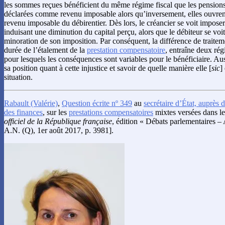
les sommes reçues bénéficient du même régime fiscal que les pensions 
déclarées comme revenu imposable alors qu’inversement, elles ouvren
revenu imposable du débirentier. Dès lors, le créancier se voit impos
induisant une diminution du capital perçu, alors que le débiteur se voi
minoration de son imposition. Par conséquent, la différence de traitemen
durée de l’étalement de la
prestation compensatoire
, entraîne deux rég
pour lesquels les conséquences sont variables pour le bénéficiaire. Auss
sa position quant à cette injustice et savoir de quelle manière elle [
sic
]
situation.
Rabault
(Valérie)
,
Question écrite nº 349
au
secrétaire d’État, auprès 
des finances
, sur les
prestations compensatoires
mixtes versées dans le
officiel de la République française
, édition « Débats parlementaires –
A.N. (Q), 1er août 2017, p. 3981].