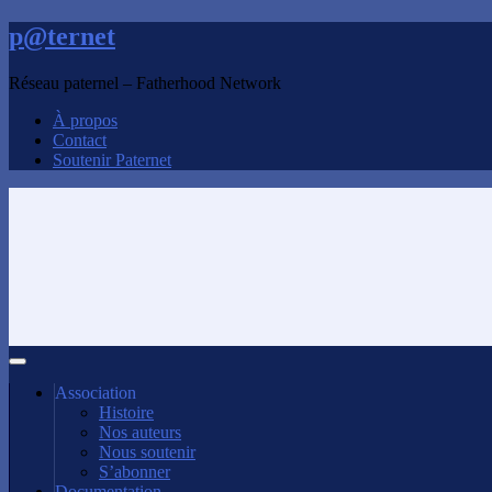
p@ternet
Réseau paternel – Fatherhood Network
À propos
Contact
Soutenir Paternet
Association
Histoire
Nos auteurs
Nous soutenir
S’abonner
Documentation