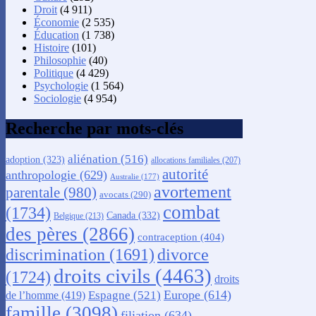
Droit
(4 911)
Économie
(2 535)
Éducation
(1 738)
Histoire
(101)
Philosophie
(40)
Politique
(4 429)
Psychologie
(1 564)
Sociologie
(4 954)
Recherche par mots-clés
aliénation
(516)
adoption
(323)
allocations familiales
(207)
autorité
anthropologie
(629)
Australie
(177)
avortement
parentale
(980)
avocats
(290)
combat
(1734)
Canada
(332)
Belgique
(213)
des pères
(2866)
contraception
(404)
discrimination
(1691)
divorce
droits civils
(4463)
(1724)
droits
Europe
(614)
Espagne
(521)
de l’homme
(419)
famille
(3098)
filiation
(634)