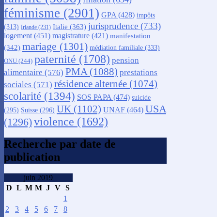
féminisme
(2901)
GPA
(428)
impôts
jurisprudence
(733)
Italie
(363)
(313)
Irlande
(231)
logement
(451)
magistrature
(421)
manifestation
mariage
(1301)
(342)
médiation familiale
(333)
paternité
(1708)
pension
ONU
(244)
PMA
(1088)
alimentaire
(576)
prestations
résidence alternée
(1074)
sociales
(571)
scolarité
(1394)
SOS PAPA
(474)
suicide
USA
UK
(1102)
UNAF
(464)
(295)
Suisse
(296)
violence
(1692)
(1296)
Recherche par date de
publication
juin 2019
D
L
M
M
J
V
S
1
2
3
4
5
6
7
8