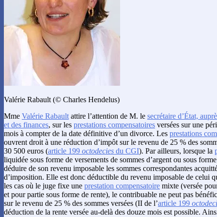
Valérie Rabault (© Charles Hendelus)
Mme
Valérie Rabault
attire l’attention de M. le
secrétaire d’État, aupr
et des finances
, sur les
prestations compensatoires
versées sur une pér
mois à compter de la date définitive d’un divorce. Les
prestations com
ouvrent droit à une réduction d’impôt sur le revenu de 25 % des somme
30 500 euros (
article 199
octodecies
du CGI
). Par ailleurs, lorsque la
liquidée sous forme de versements de sommes d’argent ou sous forme d
déduire de son revenu imposable les sommes correspondantes acquitté
d’imposition. Elle est donc déductible du revenu imposable de celui q
les cas où le juge fixe une
prestation compensatoire
mixte (versée pour
et pour partie sous forme de rente), le contribuable ne peut pas bénéfi
sur le revenu de 25 % des sommes versées (II de l’
article 199
octodec
déduction de la rente versée au-delà des douze mois est possible. Ains