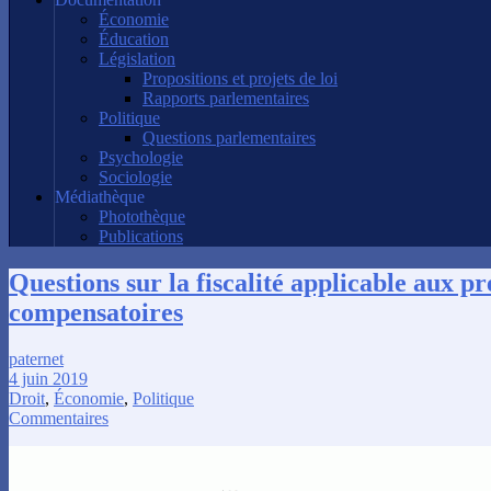
Économie
Éducation
Législation
Propositions et projets de loi
Rapports parlementaires
Politique
Questions parlementaires
Psychologie
Sociologie
Médiathèque
Photothèque
Publications
Questions sur la fiscalité applicable aux pr
compensatoires
paternet
4 juin 2019
Droit
,
Économie
,
Politique
Commentaires