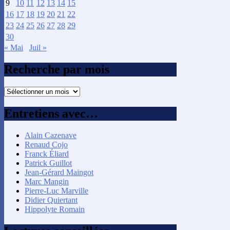
9
10
11
12
13
14
15
16
17
18
19
20
21
22
23
24
25
26
27
28
29
30
« Mai
Juil »
Recherche par mois
Recherche
par
mois
Entretiens avec…
Alain Cazenave
Renaud Cojo
Franck Éliard
Patrick Guillot
Jean-Gérard Maingot
Marc Mangin
Pierre-Luc Marville
Didier Quiertant
Hippolyte Romain