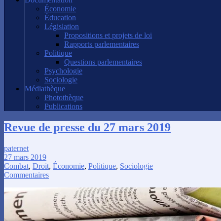
Économie
Éducation
Législation
Propositions et projets de loi
Rapports parlementaires
Politique
Questions parlementaires
Psychologie
Sociologie
Médiathèque
Photothèque
Publications
Revue de presse du 27 mars 2019
paternet
27 mars 2019
Combat
,
Droit
,
Économie
,
Politique
,
Sociologie
Commentaires