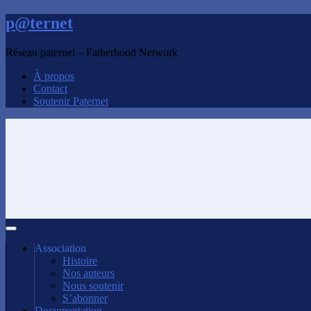
p@ternet
Réseau paternel – Fatherhood Network
À propos
Contact
Soutenir Paternet
Association
Histoire
Nos auteurs
Nous soutenir
S’abonner
Documentation