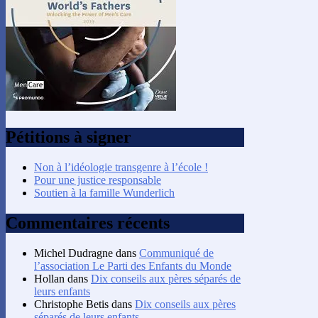
Pétitions à signer
Non à l’idéologie transgenre à l’école !
Pour une justice responsable
Soutien à la famille Wunderlich
Commentaires récents
Michel Dudragne
dans
Communiqué de
l’association Le Parti des Enfants du Monde
Hollan
dans
Dix conseils aux pères séparés de
leurs enfants
Christophe Betis
dans
Dix conseils aux pères
séparés de leurs enfants