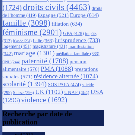
droits civils
(4463)
(1724)
droits
Europe
(614)
Espagne
(521)
de l’homme
(419)
famille
(3098)
filiation
(634)
féminisme
(2901)
GPA
(428)
impôts
jurisprudence
(733)
Italie
(363)
(313)
Irlande
(231)
logement
(451)
magistrature
(421)
manifestation
mariage
(1301)
(342)
médiation familiale
(333)
paternité
(1708)
pension
ONU
(244)
PMA
(1088)
alimentaire
(576)
prestations
résidence alternée
(1074)
sociales
(571)
scolarité
(1394)
SOS PAPA
(474)
suicide
USA
UK
(1102)
UNAF
(464)
(295)
Suisse
(296)
violence
(1692)
(1296)
Recherche par date de
publication
mai 2018