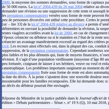
2000
, la moyenne des sommes demandées, sous forme de capitaux paya
de 50 000 euros. La
loi nº 2004-439 du 26 mai 2004
relative au divorc
demander une révision ou une suppression de cette rente et assoupli le
les
prestations compensatoires
versées sous forme de rente peuvent êtr
peu de personnes divorcées ont utilisé cette procédure. Certes le premie
[
sic
– lire 33] de la
loi nº 2004-439 relative au divorce
a permis d’améli
débirentiers en ouvrant la possibilité de demander la révision, la susp
rentes viagères accordées avant la
loi de 2000
, en cas de changement i
l’époux créancier ou débiteur ou si le maintien en l’état de la rente ser
créancier un avantage manifestement excessif au regard des critères po
civil
. Les recours ainsi effectués ont, dans la plupart des cas, conduit
suppression, de la
prestation compensatoire
. Cependant nombreux sont 
plus faibles et les plus démunis qui, faute de moyens financiers, n’os
révision. Il s’agit d’une population vieillissante (moyenne d’âge 80 a
peu fortunée, craignant de laisser à ses héritiers, veuve ou veuf et enfa
catastrophique. Les problèmes importants surgissent au moment du décè
prestation compensatoire
fixée sous forme de rente est alors automatiq
la date du décès. À la peine s’ajoutent donc une nouvelle douleur mor
insoutenable pour les familles recomposées. Elle lui demande donc si l
au décès du débiteur pourrait être envisagée.
Réponse du Ministère de la justice publiée dans le
Journal officiel de
édition « Débats parlementaires – Sénat », nº 19 S (Q), 10 mai 2018, 