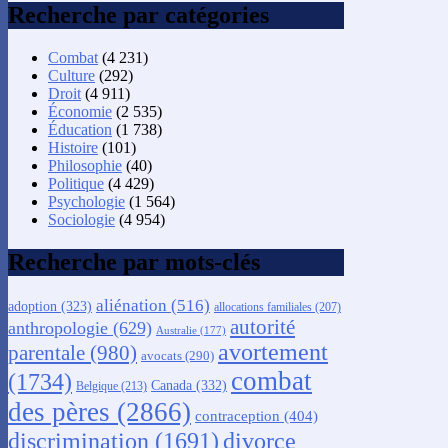
Recherche par catégories
Combat
(4 231)
Culture
(292)
Droit
(4 911)
Économie
(2 535)
Éducation
(1 738)
Histoire
(101)
Philosophie
(40)
Politique
(4 429)
Psychologie
(1 564)
Sociologie
(4 954)
Recherche par mots-clés
aliénation
(516)
adoption
(323)
allocations familiales
(207)
autorité
anthropologie
(629)
Australie
(177)
avortement
parentale
(980)
avocats
(290)
combat
(1734)
Canada
(332)
Belgique
(213)
des pères
(2866)
contraception
(404)
discrimination
(1691)
divorce