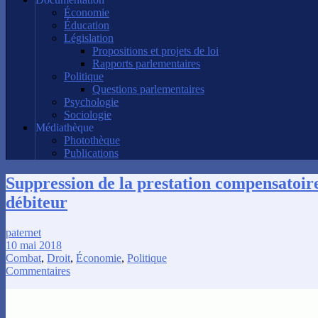
Économie
Éducation
Législation
Propositions et projets de loi
Rapports parlementaires
Politique
Questions parlementaires
Psychologie
Sociologie
Médiathèque
Photothèque
Publications
Suppression de la prestation compensatoir
débiteur
paternet
10 mai 2018
Combat
,
Droit
,
Économie
,
Politique
Commentaires