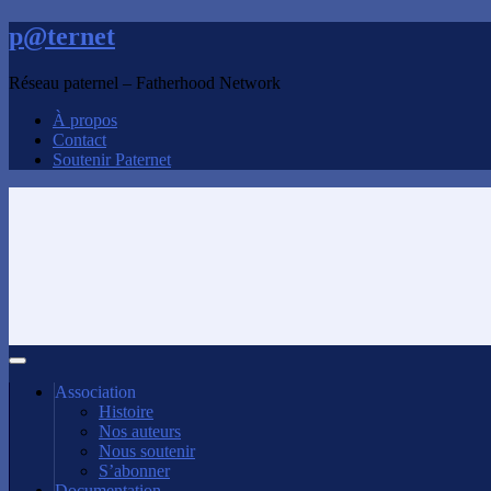
p@ternet
Réseau paternel – Fatherhood Network
À propos
Contact
Soutenir Paternet
Association
Histoire
Nos auteurs
Nous soutenir
S’abonner
Documentation