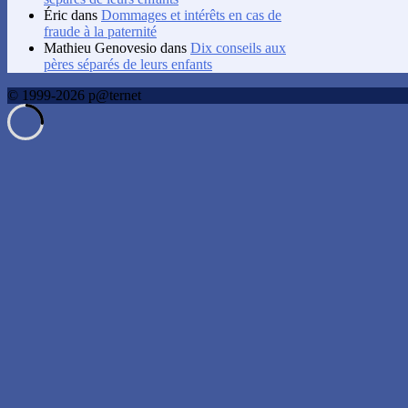
Éric
dans
Dommages et intérêts en cas de
fraude à la paternité
Mathieu Genovesio
dans
Dix conseils aux
pères séparés de leurs enfants
© 1999-2026 p@ternet