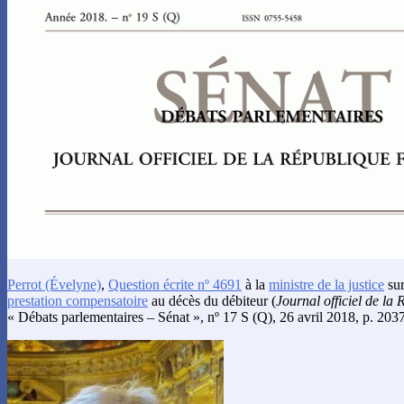
Perrot
(Évelyne)
,
Question écrite nº 4691
à la
ministre de la justice
sur
prestation compensatoire
au décès du débiteur (
Journal officiel de la
« Débats parlementaires – Sénat », nº 17 S (Q), 26 avril 2018, p. 2037