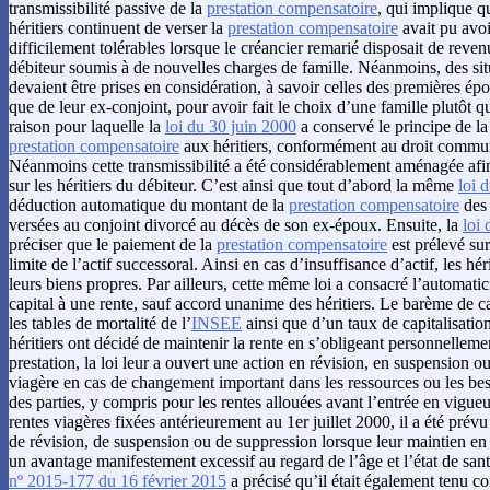
transmissibilité passive de la
prestation compensatoire
, qui implique q
héritiers continuent de verser la
prestation compensatoire
avait pu avo
difficilement tolérables lorsque le créancier remarié disposait de reve
débiteur soumis à de nouvelles charges de famille. Néanmoins, des situa
devaient être prises en considération, à savoir celles des premières épo
que de leur ex-conjoint, pour avoir fait le choix d’une famille plutôt q
raison pour laquelle la
loi du 30 juin 2000
a conservé le principe de la 
prestation compensatoire
aux héritiers, conformément au droit commu
Néanmoins cette transmissibilité a été considérablement aménagée afin
sur les héritiers du débiteur. C’est ainsi que tout d’abord la même
loi 
déduction automatique du montant de la
prestation compensatoire
des 
versées au conjoint divorcé au décès de son ex-époux. Ensuite, la
loi
préciser que le paiement de la
prestation compensatoire
est prélevé sur
limite de l’actif successoral. Ainsi en cas d’insuffisance d’actif, les hér
leurs biens propres. Par ailleurs, cette même loi a consacré l’automatic
capital à une rente, sauf accord unanime des héritiers. Le barème de c
les tables de mortalité de l’
INSEE
ainsi que d’un taux de capitalisatio
héritiers ont décidé de maintenir la rente en s’obligeant personnelleme
prestation, la loi leur a ouvert une action en révision, en suspension o
viagère en cas de changement important dans les ressources ou les bes
des parties, y compris pour les rentes allouées avant l’entrée en vigueur
rentes viagères fixées antérieurement au 1er juillet 2000, il a été prév
de révision, de suspension ou de suppression lorsque leur maintien en l
un avantage manifestement excessif au regard de l’âge et l’état de san
nº 2015-177 du 16 février 2015
a précisé qu’il était également tenu c