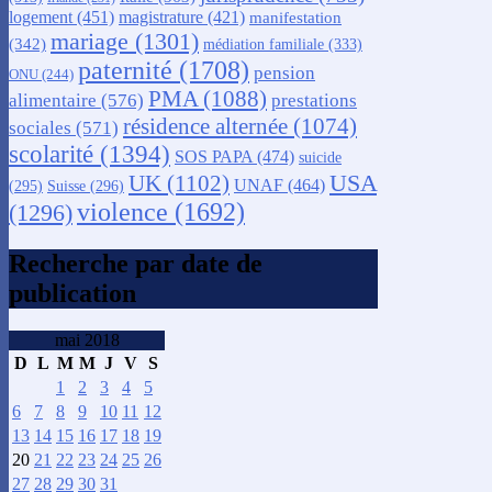
logement
(451)
magistrature
(421)
manifestation
mariage
(1301)
(342)
médiation familiale
(333)
paternité
(1708)
pension
ONU
(244)
PMA
(1088)
alimentaire
(576)
prestations
résidence alternée
(1074)
sociales
(571)
scolarité
(1394)
SOS PAPA
(474)
suicide
USA
UK
(1102)
UNAF
(464)
(295)
Suisse
(296)
violence
(1692)
(1296)
Recherche par date de
publication
mai 2018
D
L
M
M
J
V
S
1
2
3
4
5
6
7
8
9
10
11
12
13
14
15
16
17
18
19
20
21
22
23
24
25
26
27
28
29
30
31