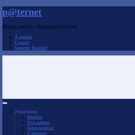
p@ternet
Réseau paternel – Fatherhood Network
À propos
Contact
Soutenir Paternet
Association
Histoire
Nos auteurs
Nous soutenir
S’abonner