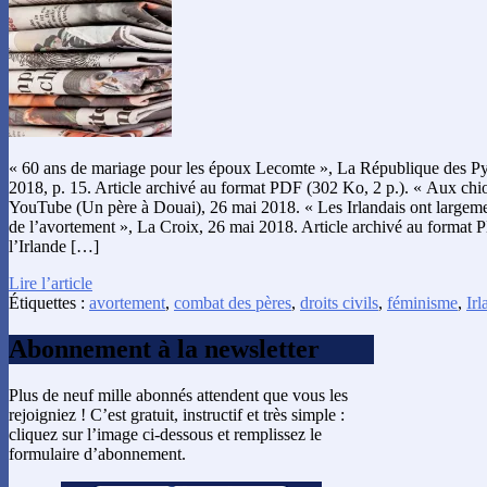
« 60 ans de mariage pour les époux Lecomte », La République des Py
2018, p. 15. Article archivé au format PDF (302 Ko, 2 p.). « Aux chiot
YouTube (Un père à Douai), 26 mai 2018. « Les Irlandais ont largement
de l’avortement », La Croix, 26 mai 2018. Article archivé au format 
l’Irlande […]
Lire l’article
Étiquettes :
avortement
,
combat des pères
,
droits civils
,
féminisme
,
Irl
Abonnement à la newsletter
Plus de neuf mille abonnés attendent que vous les
rejoigniez ! C’est gratuit, instructif et très simple :
cliquez sur l’image ci-dessous et remplissez le
formulaire d’abonnement.