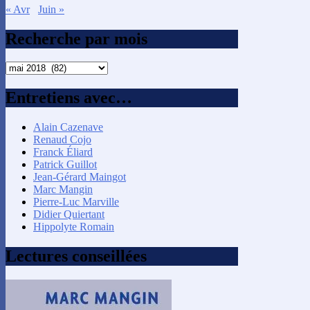
« Avr
Juin »
Recherche par mois
Recherche
par
mois
Entretiens avec…
Alain Cazenave
Renaud Cojo
Franck Éliard
Patrick Guillot
Jean-Gérard Maingot
Marc Mangin
Pierre-Luc Marville
Didier Quiertant
Hippolyte Romain
Lectures conseillées