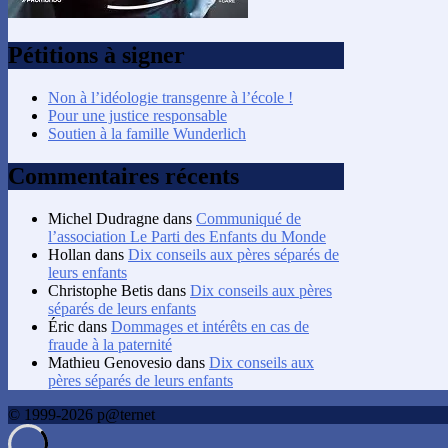
Pétitions à signer
Non à l’idéologie transgenre à l’école !
Pour une justice responsable
Soutien à la famille Wunderlich
Commentaires récents
Michel Dudragne
dans
Communiqué de
l’association Le Parti des Enfants du Monde
Hollan
dans
Dix conseils aux pères séparés de
leurs enfants
Christophe Betis
dans
Dix conseils aux pères
séparés de leurs enfants
Éric
dans
Dommages et intérêts en cas de
fraude à la paternité
Mathieu Genovesio
dans
Dix conseils aux
pères séparés de leurs enfants
© 1999-2026 p@ternet