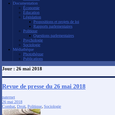
Documentation
Économie
Éducation
Législation
Propositions et projets de loi
Rapports parlementaires
Politique
Questions parlementaires
Psychologie
Sociologie
Médiathèque
Photothèque
Publications
Jour :
26 mai 2018
Revue de presse du 26 mai 2018
paternet
26 mai 2018
Combat
,
Droit
,
Politique
,
Sociologie