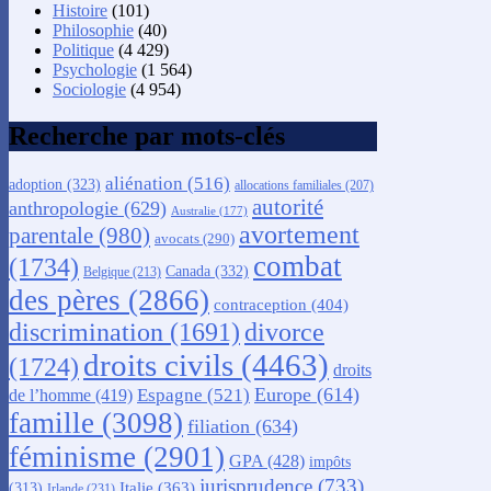
Histoire
(101)
Philosophie
(40)
Politique
(4 429)
Psychologie
(1 564)
Sociologie
(4 954)
Recherche par mots-clés
aliénation
(516)
adoption
(323)
allocations familiales
(207)
autorité
anthropologie
(629)
Australie
(177)
avortement
parentale
(980)
avocats
(290)
combat
(1734)
Canada
(332)
Belgique
(213)
des pères
(2866)
contraception
(404)
discrimination
(1691)
divorce
droits civils
(4463)
(1724)
droits
Europe
(614)
Espagne
(521)
de l’homme
(419)
famille
(3098)
filiation
(634)
féminisme
(2901)
GPA
(428)
impôts
jurisprudence
(733)
Italie
(363)
(313)
Irlande
(231)