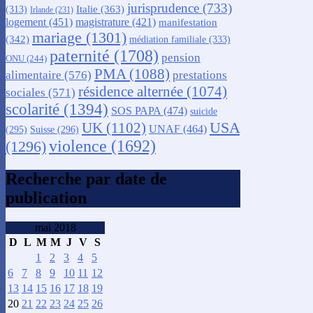
jurisprudence
(733)
Italie
(363)
(313)
Irlande
(231)
logement
(451)
magistrature
(421)
manifestation
mariage
(1301)
(342)
médiation familiale
(333)
paternité
(1708)
pension
ONU
(244)
PMA
(1088)
alimentaire
(576)
prestations
résidence alternée
(1074)
sociales
(571)
scolarité
(1394)
SOS PAPA
(474)
suicide
USA
UK
(1102)
UNAF
(464)
(295)
Suisse
(296)
violence
(1692)
(1296)
Recherche par date de
publication
mai 2018
D
L
M
M
J
V
S
1
2
3
4
5
6
7
8
9
10
11
12
13
14
15
16
17
18
19
20
21
22
23
24
25
26