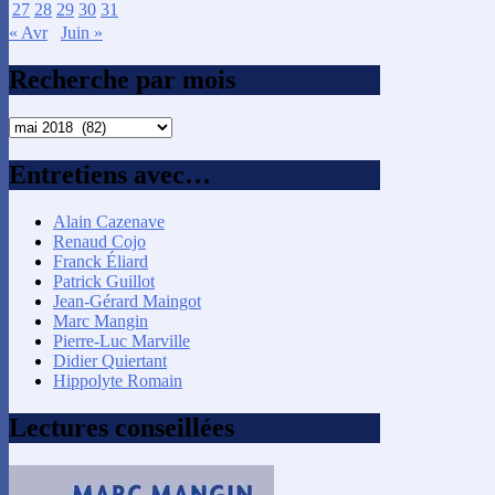
27
28
29
30
31
« Avr
Juin »
Recherche par mois
Recherche
par
mois
Entretiens avec…
Alain Cazenave
Renaud Cojo
Franck Éliard
Patrick Guillot
Jean-Gérard Maingot
Marc Mangin
Pierre-Luc Marville
Didier Quiertant
Hippolyte Romain
Lectures conseillées