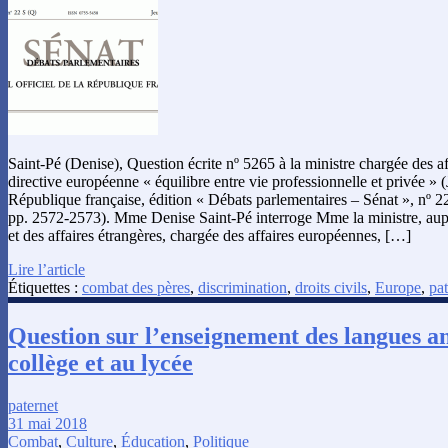
Saint-Pé (Denise), Question écrite nº 5265 à la ministre chargée des a
directive européenne « équilibre entre vie professionnelle et privée » (J
République française, édition « Débats parlementaires – Sénat », nº 2
pp. 2572-2573). Mme Denise Saint-Pé interroge Mme la ministre, aup
et des affaires étrangères, chargée des affaires européennes, […]
Lire l’article
Étiquettes :
combat des pères
,
discrimination
,
droits civils
,
Europe
,
pat
Question sur l’enseignement des langues a
collège et au lycée
paternet
31 mai 2018
Combat
,
Culture
,
Éducation
,
Politique