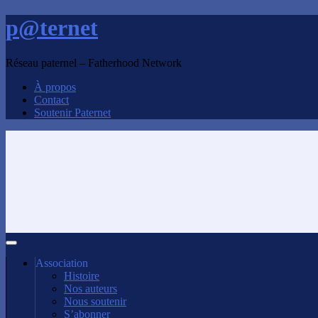
p@ternet
Réseau paternel – Fatherhood Network
À propos
Contact
Soutenir Paternet
Association
Histoire
Nos auteurs
Nous soutenir
S’abonner