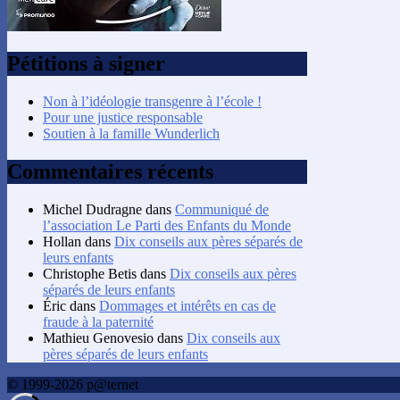
Pétitions à signer
Non à l’idéologie transgenre à l’école !
Pour une justice responsable
Soutien à la famille Wunderlich
Commentaires récents
Michel Dudragne
dans
Communiqué de
l’association Le Parti des Enfants du Monde
Hollan
dans
Dix conseils aux pères séparés de
leurs enfants
Christophe Betis
dans
Dix conseils aux pères
séparés de leurs enfants
Éric
dans
Dommages et intérêts en cas de
fraude à la paternité
Mathieu Genovesio
dans
Dix conseils aux
pères séparés de leurs enfants
© 1999-2026 p@ternet