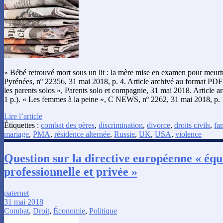
« Bébé retrouvé mort sous un lit : la mère mise en examen pour meur
Pyrénées, nº 22356, 31 mai 2018, p. 4. Article archivé au format PDF
les parents solos », Parents solo et compagnie, 31 mai 2018. Article 
1 p.). « Les femmes à la peine », C NEWS, nº 2262, 31 mai 2018, p.
Lire l’article
Étiquettes :
combat des pères
,
discrimination
,
divorce
,
droits civils
,
fa
mariage
,
PMA
,
résidence alternée
,
Russie
,
UK
,
USA
,
violence
Question sur la directive européenne « équi
professionnelle et privée »
paternet
31 mai 2018
Combat
,
Droit
,
Économie
,
Politique