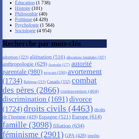
Éducation
(1 738)
Histoire
(101)
Philosophie
(40)
Politique
(4 429)
Psychologie
(1 564)
Sociologie
(4 954)
Recherche par mots-clés
aliénation
(516)
adoption
(323)
allocations familiales
(207)
autorité
anthropologie
(629)
Australie
(177)
avortement
parentale
(980)
avocats
(290)
combat
(1734)
Canada
(332)
Belgique
(213)
des pères
(2866)
contraception
(404)
discrimination
(1691)
divorce
droits civils
(4463)
(1724)
droits
Europe
(614)
Espagne
(521)
de l’homme
(419)
famille
(3098)
filiation
(634)
féminisme
(2901)
GPA
(428)
impôts