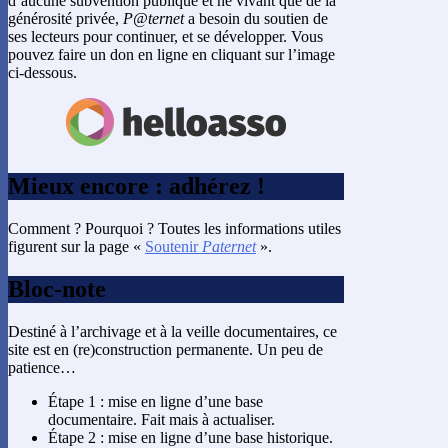
d’aucune subvention publique et ne vivant que de la
générosité privée,
P@ternet
a besoin du soutien de
ses lecteurs pour continuer, et se développer. Vous
pouvez faire un don en ligne en cliquant sur l’image
ci-dessous.
Mieux encore : adhérez !
Comment ? Pourquoi ? Toutes les informations utiles
figurent sur la page «
Soutenir
Paternet
».
Bloc-note
Destiné à l’archivage et à la veille documentaires, ce
site est en (re)construction permanente. Un peu de
patience…
Étape 1 : mise en ligne d’une base
documentaire. Fait mais à actualiser.
Étape 2 : mise en ligne d’une base historique.