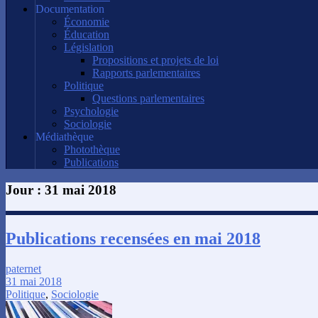
Documentation
Économie
Éducation
Législation
Propositions et projets de loi
Rapports parlementaires
Politique
Questions parlementaires
Psychologie
Sociologie
Médiathèque
Photothèque
Publications
Jour :
31 mai 2018
Publications recensées en mai 2018
paternet
31 mai 2018
Politique
,
Sociologie