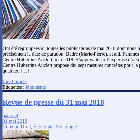
Ont été regroupées ici toutes les publications de mai 2018 dont nous 
précisément la date de parution. Badré (Marie-Pierre), et alii, Femmes 
Centre Hubertine Auclert, mai 2018. S’appuyant sur l’expertise d’associ
Centre Hubertine Auclert propose dix-sept mesures concrètes pour la p
quatorze […]
Lire l’article
Étiquettes :
féminisme
Revue de presse du 31 mai 2018
paternet
31 mai 2018
Combat
,
Droit
,
Économie
,
Sociologie